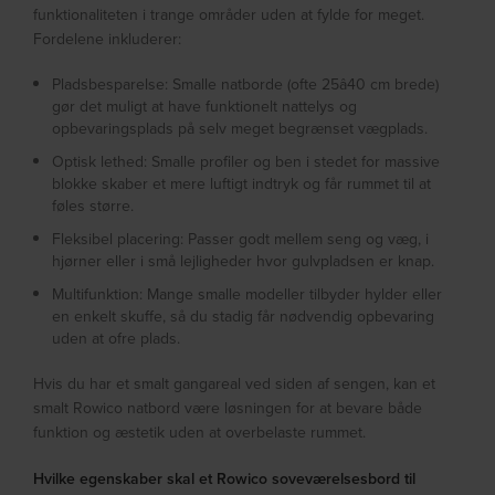
funktionaliteten i trange områder uden at fylde for meget.
Fordelene inkluderer:
Pladsbesparelse: Smalle natborde (ofte 25â40 cm brede)
gør det muligt at have funktionelt nattelys og
opbevaringsplads på selv meget begrænset vægplads.
Optisk lethed: Smalle profiler og ben i stedet for massive
blokke skaber et mere luftigt indtryk og får rummet til at
føles større.
Fleksibel placering: Passer godt mellem seng og væg, i
hjørner eller i små lejligheder hvor gulvpladsen er knap.
Multifunktion: Mange smalle modeller tilbyder hylder eller
en enkelt skuffe, så du stadig får nødvendig opbevaring
uden at ofre plads.
Hvis du har et smalt gangareal ved siden af sengen, kan et
smalt Rowico natbord være løsningen for at bevare både
funktion og æstetik uden at overbelaste rummet.
Hvilke egenskaber skal et Rowico soveværelsesbord til