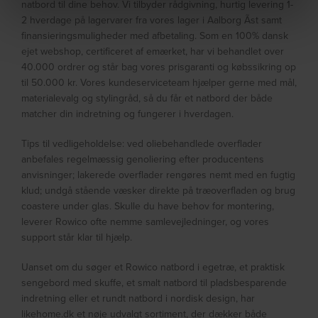
natbord til dine behov. Vi tilbyder rådgivning, hurtig levering 1-
2 hverdage på lagervarer fra vores lager i Aalborg Ãst samt
finansieringsmuligheder med afbetaling. Som en 100% dansk
ejet webshop, certificeret af emærket, har vi behandlet over
40.000 ordrer og står bag vores prisgaranti og købssikring op
til 50.000 kr. Vores kundeserviceteam hjælper gerne med mål,
materialevalg og stylingråd, så du får et natbord der både
matcher din indretning og fungerer i hverdagen.
Tips til vedligeholdelse: ved oliebehandlede overflader
anbefales regelmæssig genoliering efter producentens
anvisninger; lakerede overflader rengøres nemt med en fugtig
klud; undgå stående væsker direkte på træoverfladen og brug
coastere under glas. Skulle du have behov for montering,
leverer Rowico ofte nemme samlevejledninger, og vores
support står klar til hjælp.
Uanset om du søger et Rowico natbord i egetræ, et praktisk
sengebord med skuffe, et smalt natbord til pladsbesparende
indretning eller et rundt natbord i nordisk design, har
likehome.dk et nøje udvalgt sortiment, der dækker både