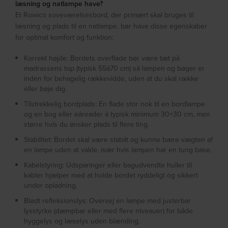
læsning og natlampe have?
Et Rowico soveværelsesbord, der primært skal bruges til
læsning og plads til en natlampe, bør have disse egenskaber
for optimal komfort og funktion:
Korrekt højde: Bordets overflade bør være tæt på
madrassens top (typisk 55â70 cm) så lampen og bøger er
inden for behagelig rækkevidde, uden at du skal række
eller bøje dig.
Tilstrekkelig bordplads: En flade stor nok til en bordlampe
og en bog eller eâreader â typisk minimum 30×30 cm, men
større hvis du ønsker plads til flere ting.
Stabilitet: Bordet skal være stabilt og kunne bære vægten af
en lampe uden at vakle, især hvis lampen har en tung base.
Kabelstyring: Udsparinger eller bagudvendte huller til
kabler hjælper med at holde bordet ryddeligt og sikkert
under opladning.
Blødt refleksionslys: Overvej en lampe med justerbar
lysstyrke (dæmpbar eller med flere niveauer) for både
hyggelys og læselys uden blænding.