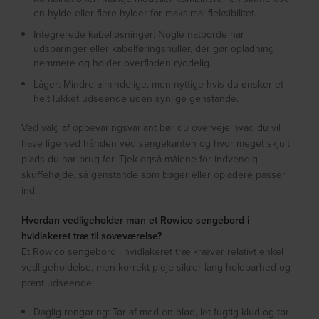
en hylde eller flere hylder for maksimal fleksibilitet.
Integrerede kabelløsninger: Nogle natborde har
udsparinger eller kabelføringshuller, der gør opladning
nemmere og holder overfladen ryddelig.
Låger: Mindre almindelige, men nyttige hvis du ønsker et
helt lukket udseende uden synlige genstande.
Ved valg af opbevaringsvariant bør du overveje hvad du vil
have lige ved hånden ved sengekanten og hvor meget skjult
plads du har brug for. Tjek også målene for indvendig
skuffehøjde, så genstande som bøger eller opladere passer
ind.
Hvordan vedligeholder man et Rowico sengebord i
hvidlakeret træ til soveværelse?
Et Rowico sengebord i hvidlakeret træ kræver relativt enkel
vedligeholdelse, men korrekt pleje sikrer lang holdbarhed og
pænt udseende:
Daglig rengøring: Tør af med en blød, let fugtig klud og tør