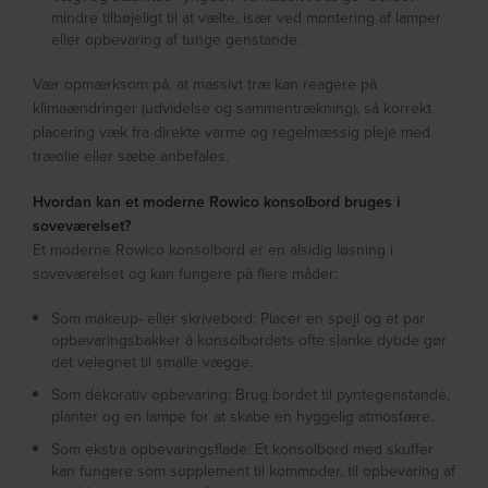
mindre tilbøjeligt til at vælte, især ved montering af lamper
eller opbevaring af tunge genstande.
Vær opmærksom på, at massivt træ kan reagere på
klimaændringer (udvidelse og sammentrækning), så korrekt
placering væk fra direkte varme og regelmæssig pleje med
træolie eller sæbe anbefales.
Hvordan kan et moderne Rowico konsolbord bruges i
soveværelset?
Et moderne Rowico konsolbord er en alsidig løsning i
soveværelset og kan fungere på flere måder:
Som makeup- eller skrivebord: Placer en spejl og et par
opbevaringsbakker â konsolbordets ofte slanke dybde gør
det velegnet til smalle vægge.
Som dekorativ opbevaring: Brug bordet til pyntegenstande,
planter og en lampe for at skabe en hyggelig atmosfære.
Som ekstra opbevaringsflade: Et konsolbord med skuffer
kan fungere som supplement til kommoder, til opbevaring af