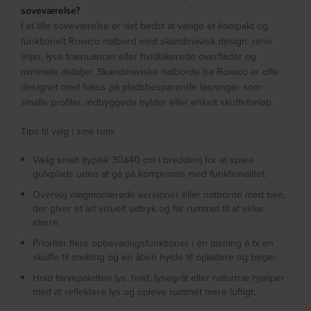
soveværelse?
I et lille soveværelse er det bedst at vælge et kompakt og
funktionelt Rowico natbord med skandinavisk design: rene
linjer, lyse trænuancer eller hvidlakerede overflader og
minimale detaljer. Skandinaviske natborde fra Rowico er ofte
designet med fokus på pladsbesparende løsninger som
smalle profiler, indbyggede hylder eller enkelt skuffeforløb.
Tips til valg i små rum:
Vælg smalt (typisk 30â40 cm i bredden) for at spare
gulvplads uden at gå på kompromis med funktionalitet.
Overvej vægmonterede versioner eller natborde med ben,
der giver et let visuelt udtryk og får rummet til at virke
større.
Prioritér flere opbevaringsfunktioner i én løsning â fx en
skuffe til småting og en åben hylde til opladere og bøger.
Hold farvepaletten lys: hvid, lysegråt eller naturtræ hjælper
med at reflektere lys og opleve rummet mere luftigt.