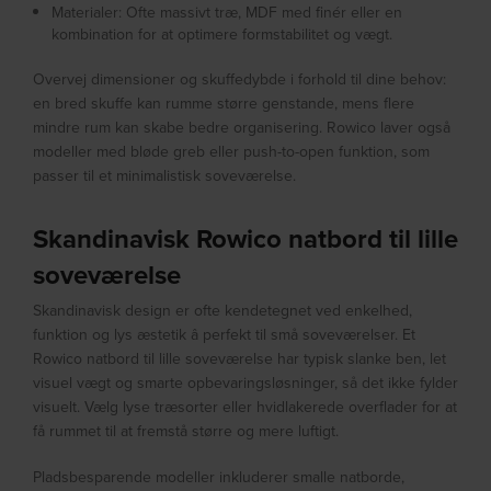
Materialer: Ofte massivt træ, MDF med finér eller en
kombination for at optimere formstabilitet og vægt.
Overvej dimensioner og skuffedybde i forhold til dine behov:
en bred skuffe kan rumme større genstande, mens flere
mindre rum kan skabe bedre organisering. Rowico laver også
modeller med bløde greb eller push-to-open funktion, som
passer til et minimalistisk soveværelse.
Skandinavisk Rowico natbord til lille
soveværelse
Skandinavisk design er ofte kendetegnet ved enkelhed,
funktion og lys æstetik â perfekt til små soveværelser. Et
Rowico natbord til lille soveværelse har typisk slanke ben, let
visuel vægt og smarte opbevaringsløsninger, så det ikke fylder
visuelt. Vælg lyse træsorter eller hvidlakerede overflader for at
få rummet til at fremstå større og mere luftigt.
Pladsbesparende modeller inkluderer smalle natborde,