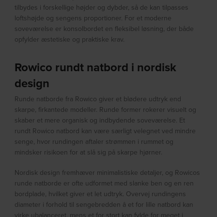
tilbydes i forskellige højder og dybder, så de kan tilpasses
loftshøjde og sengens proportioner. For et moderne
soveværelse er konsolbordet en fleksibel løsning, der både
opfylder æstetiske og praktiske krav.
Rowico rundt natbord i nordisk
design
Runde natborde fra Rowico giver et blødere udtryk end
skarpe, firkantede modeller. Runde former rokerer visuelt og
skaber et mere organisk og indbydende soveværelse. Et
rundt Rowico natbord kan være særligt velegnet ved mindre
senge, hvor rundingen aftaler strømmen i rummet og
mindsker risikoen for at slå sig på skarpe hjørner.
Nordisk design fremhæver minimalistiske detaljer, og Rowicos
runde natborde er ofte udformet med slanke ben og en ren
bordplade, hvilket giver et let udtryk. Overvej rundingens
diameter i forhold til sengebredden â et for lille natbord kan
virke ubalanceret, mens et for stort kan fylde for meget i