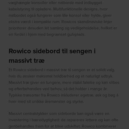
væghængte konsoller eller natborde med indbygget
kabelstyring til opladere. Multifunktionelle designs, hvor
natbordet også fungerer som lille konsol eller hylde, giver
ekstra værdi i kompakte rum. Rowicos skandinaviske linjer
prioriterer desuden let samling og vedligeholdelse, hvilket er
en fordel i hjem med begrænset gulvplads.
Rowico sidebord til sengen i
massivt træ
Et Rowico sidebord i massivt træ til sengen er et solidt valg,
hvis du ønsker maksimal holdbarhed og et naturligt udtryk.
Massivt træ giver en tungere, mere stabil følelse og kan slibes
og efterbehandles ved behov, så det holder i mange år.
Typiske træsorter fra Rowico inkluderer egetræ, ask og bøg â
hver med sit unikke åremønster og styrke.
Massivt centralstykker som sideborde kan også være en
investering i bæredygtighed: de repareres lettere og kan ofte
genbehandles frem for at blive udskiftet. Rowico kombinerer