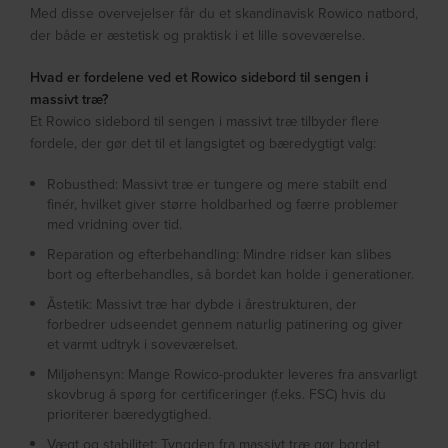
Med disse overvejelser får du et skandinavisk Rowico natbord,
der både er æstetisk og praktisk i et lille soveværelse.
Hvad er fordelene ved et Rowico sidebord til sengen i
massivt træ?
Et Rowico sidebord til sengen i massivt træ tilbyder flere
fordele, der gør det til et langsigtet og bæredygtigt valg:
Robusthed: Massivt træ er tungere og mere stabilt end
finér, hvilket giver større holdbarhed og færre problemer
med vridning over tid.
Reparation og efterbehandling: Mindre ridser kan slibes
bort og efterbehandles, så bordet kan holde i generationer.
Ãstetik: Massivt træ har dybde i årestrukturen, der
forbedrer udseendet gennem naturlig patinering og giver
et varmt udtryk i soveværelset.
Miljøhensyn: Mange Rowico-produkter leveres fra ansvarligt
skovbrug â spørg for certificeringer (f.eks. FSC) hvis du
prioriterer bæredygtighed.
Vægt og stabilitet: Tyngden fra massivt træ gør bordet