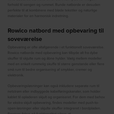
forhold til sengen og rummet. Runde natborde er desuden
perfekte til at kombinere med bløde tekstiler og naturlige
materialer for en harmonisk indretning.
Rowico natbord med opbevaring til
soveværelse
Opbevaring er ofte altafgørende i et funktionelt soveværelse.
Rowico natborde med opbevaring kan tilbyde alt fra dybe
skuffer til skjulte rum og åbne hylder. Vælg mellem modeller
med en enkelt rummelig skuffe til større genstande eller flere
små rum til bedre organisering af smykker, cremer og
elektronik.
Opbevaringsløsninger kan også inkludere separate rum til
netstrøm eller indbyggede kabelføringskanaler, som holder
kablet til opladeren skjult og organiseret. For dem med behov
for ekstra skjult opbevaring, findes modeller med push-to-
open-løsninger eller skjulte skuffer integreret i bordpladen.
Rowicos fokus på funktionalitet sikrer, at