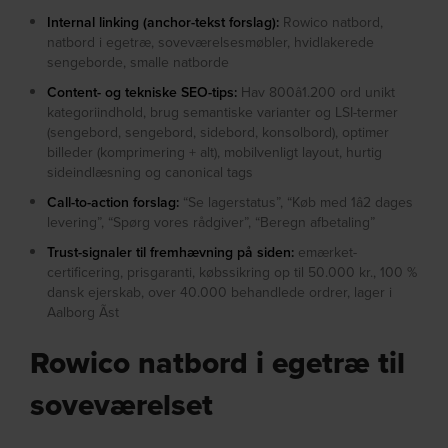
Internal linking (anchor-tekst forslag):
Rowico natbord,
natbord i egetræ, soveværelsesmøbler, hvidlakerede
sengeborde, smalle natborde
Content- og tekniske SEO-tips:
Hav 800â1.200 ord unikt
kategoriindhold, brug semantiske varianter og LSI-termer
(sengebord, sengebord, sidebord, konsolbord), optimer
billeder (komprimering + alt), mobilvenligt layout, hurtig
sideindlæsning og canonical tags
Call-to-action forslag:
“Se lagerstatus”, “Køb med 1â2 dages
levering”, “Spørg vores rådgiver”, “Beregn afbetaling”
Trust-signaler til fremhævning på siden:
emærket-
certificering, prisgaranti, købssikring op til 50.000 kr., 100 %
dansk ejerskab, over 40.000 behandlede ordrer, lager i
Aalborg Ãst
Rowico natbord i egetræ til
soveværelset