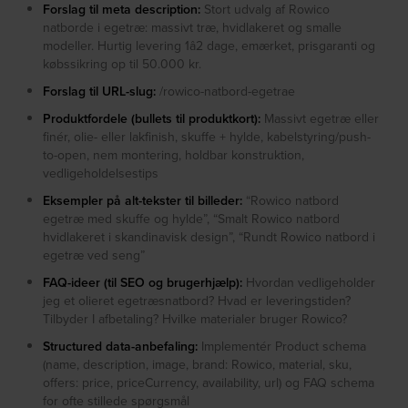
Forslag til meta description:
Stort udvalg af Rowico
natborde i egetræ: massivt træ, hvidlakeret og smalle
modeller. Hurtig levering 1â2 dage, emærket, prisgaranti og
købssikring op til 50.000 kr.
Forslag til URL-slug:
/rowico-natbord-egetrae
Produktfordele (bullets til produktkort):
Massivt egetræ eller
finér, olie- eller lakfinish, skuffe + hylde, kabelstyring/push-
to-open, nem montering, holdbar konstruktion,
vedligeholdelsestips
Eksempler på alt-tekster til billeder:
“Rowico natbord
egetræ med skuffe og hylde”, “Smalt Rowico natbord
hvidlakeret i skandinavisk design”, “Rundt Rowico natbord i
egetræ ved seng”
FAQ-ideer (til SEO og brugerhjælp):
Hvordan vedligeholder
jeg et olieret egetræsnatbord? Hvad er leveringstiden?
Tilbyder I afbetaling? Hvilke materialer bruger Rowico?
Structured data-anbefaling:
Implementér Product schema
(name, description, image, brand: Rowico, material, sku,
offers: price, priceCurrency, availability, url) og FAQ schema
for ofte stillede spørgsmål