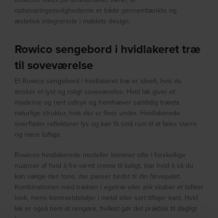
opbevaringsmulighederne er både gennemtænkte og
æstetisk integrerede i møblets design.
Rowico sengebord i hvidlakeret træ
til soveværelse
Et Rowico sengebord i hvidlakeret træ er ideelt, hvis du
ønsker et lyst og roligt soveværelse. Hvid lak giver et
moderne og rent udtryk og fremhæver samtidig træets
naturlige struktur, hvis der er finér under. Hvidlakerede
overflader reflekterer lys og kan få små rum til at føles større
og mere luftige.
Rowicos hvidlakerede modeller kommer ofte i forskellige
nuancer af hvid â fra varmt creme til køligt, klar hvid â så du
kan vælge den tone, der passer bedst til din farvepalet.
Kombinationen med træben i egetræ eller ask skaber et tidløst
look, mens kontrastdetaljer i metal eller sort tilføjer kant. Hvid
lak er også nem at rengøre, hvilket gør det praktisk til dagligt