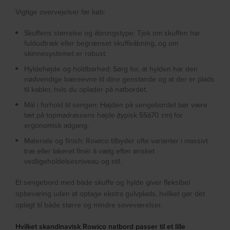
Vigtige overvejelser før køb:
Skuffens størrelse og åbningstype: Tjek om skuffen har
fuldudtræk eller begrænset skuffeåbning, og om
skinnesystemet er robust.
Hyldehøjde og holdbarhed: Sørg for, at hylden har den
nødvendige bæreevne til dine genstande og at der er plads
til kabler, hvis du oplader på natbordet.
Mål i forhold til sengen: Højden på sengebordet bør være
tæt på topmadrassens højde (typisk 55â70 cm) for
ergonomisk adgang.
Materiale og finish: Rowico tilbyder ofte varianter i massivt
træ eller lakeret finér â vælg efter ønsket
vedligeholdelsesniveau og stil.
Et sengebord med både skuffe og hylde giver fleksibel
opbevaring uden at optage ekstra gulvplads, hvilket gør det
oplagt til både større og mindre soveværelser.
Hvilket skandinavisk Rowico natbord passer til et lille