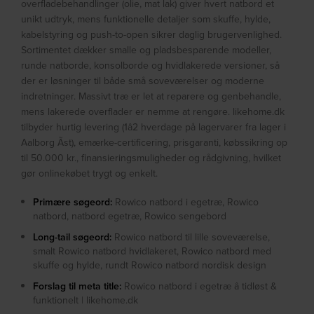
overfladebehandlinger (olie, mat lak) giver hvert natbord et
unikt udtryk, mens funktionelle detaljer som skuffe, hylde,
kabelstyring og push-to-open sikrer daglig brugervenlighed.
Sortimentet dækker smalle og pladsbesparende modeller,
runde natborde, konsolborde og hvidlakerede versioner, så
der er løsninger til både små soveværelser og moderne
indretninger. Massivt træ er let at reparere og genbehandle,
mens lakerede overflader er nemme at rengøre. likehome.dk
tilbyder hurtig levering (1â2 hverdage på lagervarer fra lager i
Aalborg Ãst), emærke-certificering, prisgaranti, købssikring op
til 50.000 kr., finansieringsmuligheder og rådgivning, hvilket
gør onlinekøbet trygt og enkelt.
Primære søgeord:
Rowico natbord i egetræ, Rowico
natbord, natbord egetræ, Rowico sengebord
Long-tail søgeord:
Rowico natbord til lille soveværelse,
smalt Rowico natbord hvidlakeret, Rowico natbord med
skuffe og hylde, rundt Rowico natbord nordisk design
Forslag til meta title:
Rowico natbord i egetræ â tidløst &
funktionelt | likehome.dk