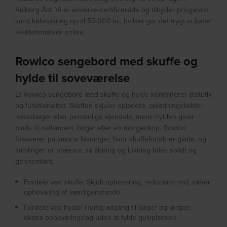
Aalborg Ãst. Vi er emærke-certificerede og tilbyder prisgaranti
samt købssikring op til 50.000 kr., hvilket gør det trygt at købe
kvalitetsmøbler online.
Rowico sengebord med skuffe og
hylde til soveværelse
Et Rowico sengebord med skuffe og hylde kombinerer æstetik
og funktionalitet. Skuffen skjuler opladere, opladningskabler,
notesbøger eller personlige ejendele, mens hylden giver
plads til natlampen, bøger eller en morgenkop. Rowico
fokuserer på smarte løsninger, hvor skuffeforløb er glatte, og
samlinger er præcise, så åbning og lukning føles solidt og
gennemført.
Fordele ved skuffe: Skjult opbevaring, reduceret rod, sikker
opbevaring af værdigenstande.
Fordele ved hylde: Hurtig adgang til bøger og lamper,
ekstra opbevaringslag uden at fylde gulvpladsen.