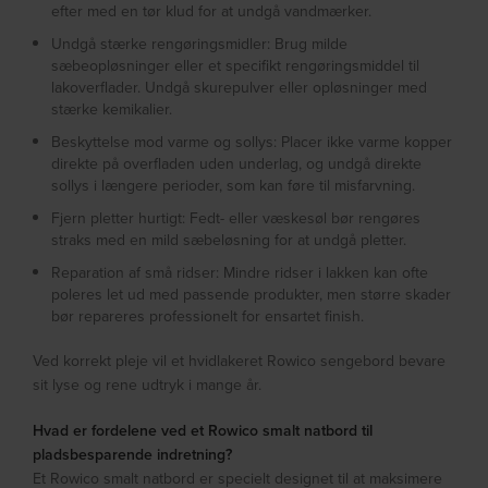
efter med en tør klud for at undgå vandmærker.
Undgå stærke rengøringsmidler: Brug milde
sæbeopløsninger eller et specifikt rengøringsmiddel til
lakoverflader. Undgå skurepulver eller opløsninger med
stærke kemikalier.
Beskyttelse mod varme og sollys: Placer ikke varme kopper
direkte på overfladen uden underlag, og undgå direkte
sollys i længere perioder, som kan føre til misfarvning.
Fjern pletter hurtigt: Fedt- eller væskesøl bør rengøres
straks med en mild sæbeløsning for at undgå pletter.
Reparation af små ridser: Mindre ridser i lakken kan ofte
poleres let ud med passende produkter, men større skader
bør repareres professionelt for ensartet finish.
Ved korrekt pleje vil et hvidlakeret Rowico sengebord bevare
sit lyse og rene udtryk i mange år.
Hvad er fordelene ved et Rowico smalt natbord til
pladsbesparende indretning?
Et Rowico smalt natbord er specielt designet til at maksimere