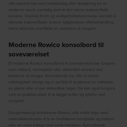
ofte massivt træ med metalbeslag eller detaljering for et
moderne touch, samtidig med at den varme træoverflade
bevares. Overvej finish og vedligeholdelsesniveau ved køb â
olierede træoverflader kræver lejlighedsvis efterbehandling,
mens lakerede overflader er nemmere at rengøre.
Moderne Rowico konsolbord til
soveværelset
Et moderne Rowico konsolbord til soveværelset kan fungere
som natbord, skriveplads eller dekorativt element ved
fødderne af sengen. Konsolborde har ofte et slankt,
rektangulært design og er perfekt til at placere en natlampe,
en plante eller et par dekorative bøger. De kan også fungere
som en praktisk plads til at lægge briller og telefon ved
sengetid.
Designmæssigt kombinerer Rowico ofte enkle linjer med
materialekontraster â fx en hvidlakeret bordplade og træben
eller en mørk trætop med sorte metalben. Konsolborde