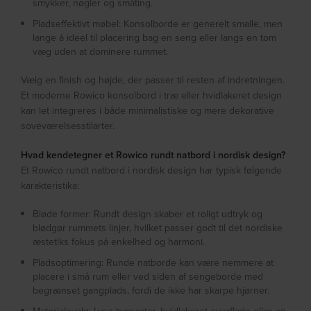
smykker, nøgler og småting.
Pladseffektivt møbel: Konsolborde er generelt smalle, men
lange â ideel til placering bag en seng eller langs en tom
væg uden at dominere rummet.
Vælg en finish og højde, der passer til resten af indretningen.
Et moderne Rowico konsolbord i træ eller hvidlakeret design
kan let integreres i både minimalistiske og mere dekorative
soveværelsesstilarter.
Hvad kendetegner et Rowico rundt natbord i nordisk design?
Et Rowico rundt natbord i nordisk design har typisk følgende
karakteristika:
Bløde former: Rundt design skaber et roligt udtryk og
blødgør rummets linjer, hvilket passer godt til det nordiske
æstetiks fokus på enkelhed og harmoni.
Pladsoptimering: Runde natborde kan være nemmere at
placere i små rum eller ved siden af sengeborde med
begrænset gangplads, fordi de ikke har skarpe hjørner.