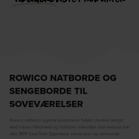
ROWICO NATBORDE OG
SENGEBORDE TIL
SOVEVÆRELSER
Rowico natbord i egetræ kombinerer tidløst, nordisk design
med robust håndværk og holdbare materialer som massivt træ
eller MDF med finér. Egetræets varme årer og varierende