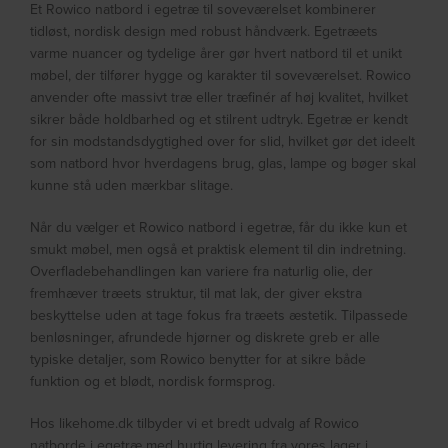
Et Rowico natbord i egetræ til soveværelset kombinerer
tidløst, nordisk design med robust håndværk. Egetræets
varme nuancer og tydelige årer gør hvert natbord til et unikt
møbel, der tilfører hygge og karakter til soveværelset. Rowico
anvender ofte massivt træ eller træfinér af høj kvalitet, hvilket
sikrer både holdbarhed og et stilrent udtryk. Egetræ er kendt
for sin modstandsdygtighed over for slid, hvilket gør det ideelt
som natbord hvor hverdagens brug, glas, lampe og bøger skal
kunne stå uden mærkbar slitage.
Når du vælger et Rowico natbord i egetræ, får du ikke kun et
smukt møbel, men også et praktisk element til din indretning.
Overfladebehandlingen kan variere fra naturlig olie, der
fremhæver træets struktur, til mat lak, der giver ekstra
beskyttelse uden at tage fokus fra træets æstetik. Tilpassede
benløsninger, afrundede hjørner og diskrete greb er alle
typiske detaljer, som Rowico benytter for at sikre både
funktion og et blødt, nordisk formsprog.
Hos likehome.dk tilbyder vi et bredt udvalg af Rowico
natborde i egetræ med hurtig levering fra vores lager i