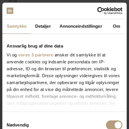
brug.
Rowico smalt natbord til
pladsbesparende indretning
Samtykke
Detaljer
Annonceindstillinger
Om
Et smalt Rowico natbord er den perfekte løsning, når pladsen
er begrænset, men funktionaliteten stadig prioriteres. Smalle
Ansvarlig brug af dine data
natborde er designet til at fylde minimalt i bredden, men kan
stadig tilbyde nyttig opbevaring i form af en enkelt skuffe eller
Vi og
vores 3 partnere
ønsker dit samtykke til at
åben hylde. De fungerer godt i korridor-lignende
anvende cookies og indsamle persondata om IP-
soveværelser eller ved enkeltsenge, hvor gulvpladsen er
adresse, ID og din browser til præferencer, statistik og
kostbar.
marketingformål. Disse oplysninger videregives til vores
samarbejdspartnere, der opbevarer og tilgår oplysninger
Designmæssigt bevarer Rowico det typiske skandinaviske
på din enhed for at vise dig målrettede annoncer, levere
fokus på proportioner og lethed, så selv små natborde føles
tilpasset indhold, foretage annonce- og indholdsmåling,
velovervejede og ikke klodsede. Vælg smalle natborde med
lave målgruppeundersøgelser og udvikle tjenester. Se
indbyggede ledningsløsninger eller hylder til opladere for at
mere information under
indstillinger
og i vores
maksimere funktionaliteten uden at miste plads. Smalle
persondatapolitik. Du kan altid trække dit samtykke
modeller fås både i træ og hvidlakeret finish, så de matcher
Samtykkevalg
din øvrige indretning.
tilbage eller ændre indstillinger fra vores
Nødvendig