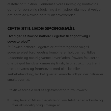
æstetik og funktion. Gennemse vores udvalg og kontakt os
gerne for personlig rådgivning â vi hjælper dig med at vælge
det perfekte Rowico bord til dit soveværelse.
OFTE STILLEDE SPØRGSMÅL
Hvad gør et Rowico natbord i egetræ til et godt valg i
soveværelset?
Et Rowico natbord i egetræ er et fremragende valg til
soveværelset fordi egetræ kombinerer holdbarhed, tidløst
udseende og naturlig varme i overfladen. Rowico fokuserer
ofte på god håndværksmæssig finish, hvor struktur og årer i
træet bevares og fremhæves med olie, lak eller
sæbebehandling, hvilket giver et levende udtryk, der patinerer
smukt over tid.
Praktiske fordele ved et egetræsnatbord fra Rowico:
Lang levetid: Massivt egetræ og kvalitetsfinér er robuste og
tåler almindelig brug i mange år.