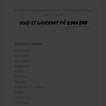
Vi trækker en ny vinder hver måned – deltag nu og vær med i
konkurrencen!
VIND ET GAVEKORT PÅ
2.000 DKK
Populære møbler
Havemøbler
Spisestole
Spiseborde
Sofaborde
Sofaer
TV-borde
Skænke
Understel & bordben
Sofaer
Lænestole
Højskabe