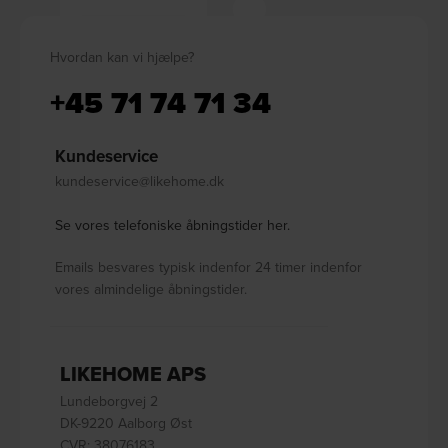
Hvordan kan vi hjælpe?
+45 71 74 71 34
Kundeservice
kundeservice@likehome.dk
Se vores telefoniske åbningstider her.
Emails besvares typisk indenfor 24 timer indenfor
vores almindelige åbningstider.
LIKEHOME APS
Lundeborgvej 2
DK-9220 Aalborg Øst
CVR: 38076183