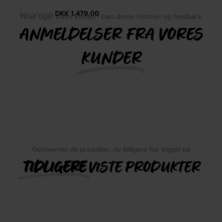
DKK
1.479,00
DKK
1.739,00
Hvad siger vores kunder? Læs deres historier og feedback
ANMELDELSER FRA VORES
KUNDER
Genovervej de produkter, du tidligere har kigget på
TIDLIGERE
VISTE PRODUKTER