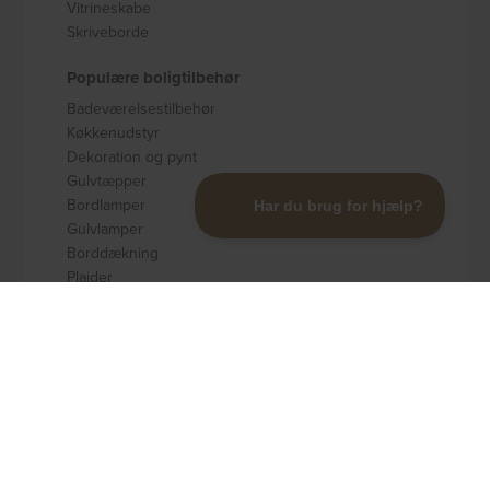
Vitrineskabe
Skriveborde
Populære boligtilbehør
Badeværelsestilbehør
Køkkenudstyr
Dekoration og pynt
Gulvtæpper
Bordlamper
Gulvlamper
Borddækning
Plaider
Opbevaring
Populære brands
Kave Home
Nordlys Furniture
Rowico
Spinder Design
Signature