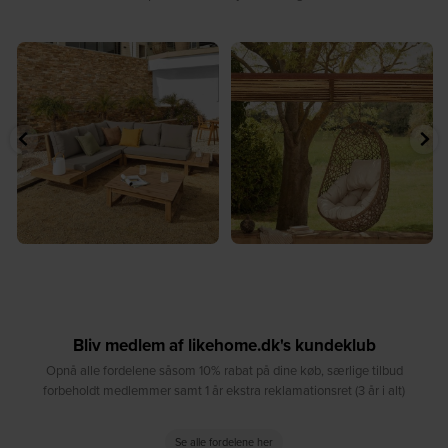
⁠
☀️ Sommerens naturlige
☀️ Find dit yndlingssted denne
samlingspunkt⁠
sommer⁠
...
...
8
0
8
0
Bliv medlem af likehome.dk's kundeklub
Opnå alle fordelene såsom 10% rabat på dine køb, særlige tilbud
forbeholdt medlemmer samt 1 år ekstra reklamationsret (3 år i alt)
Se alle fordelene her