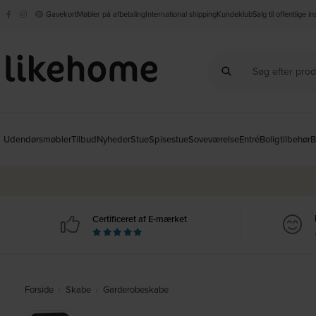
Gavekort
Møbler på afbetaling
International shipping
Kundeklub
Salg til offentlige i
Udendørsmøbler
Tilbud
Nyheder
Stue
Spisestue
Soveværelse
Entré
Boligtilbehør
B
Certificeret af E-mærket
Forside
Skabe
Garderobeskabe
/
/