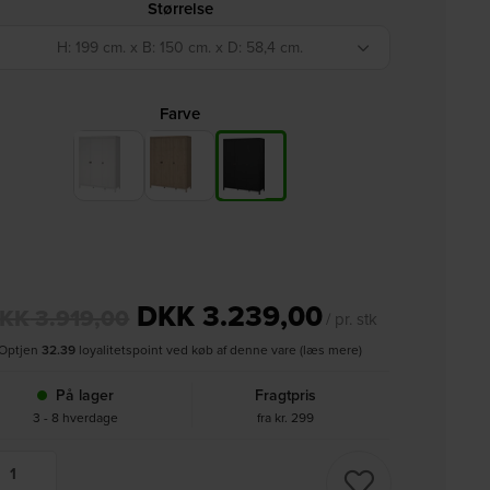
Størrelse
H: 199 cm. x B: 150 cm. x D: 58,4 cm.
Farve
DKK
3.239,00
KK
3.919,00
/ pr. stk
Optjen
32.39
loyalitetspoint ved køb af denne vare (læs mere)
På lager
Fragtpris
3 - 8 hverdage
fra kr. 299