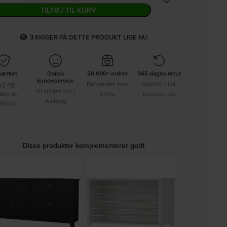
TILFØJ TIL KURV
3
KIGGER PÅ DETTE PRODUKT LIGE NU
mærket
Dansk
50.000+ ordrer
365 dages retur
kundeservice
yg og
Behandlet med
God tid til at
Vi sidder klar i
dkendt
omhu
beslutte dig
Aalborg
bshop
Disse produkter komplementerer godt