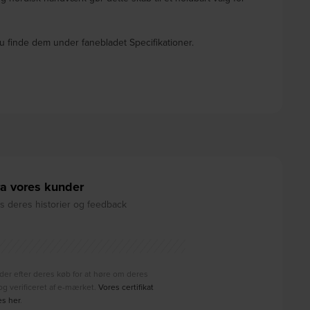
u finde dem under fanebladet Specifikationer.
a vores kunder
 deres historier og feedback
der efter deres køb for at høre om deres
g verificeret af e-mærket.
Vores certifikat
es her
.