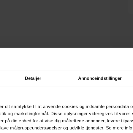
Lunor, Skoskab med 4 rum, Mat
Lunor, Bogreol, Hvid (H: 199 x B:
Lu
sort (H: 102,9 x B: 102,6 cm.) by
78,05 cm.) by Vesterholm
so
På lager
På lager
Vesterholm
DKK
1.439,00
DKK
1.519,00
DKK
1.739,00
DKK
1.779,00
D
Detaljer
Annonceindstillinger
r dit samtykke til at anvende cookies og indsamle persondata o
CERTIFICERET AF E-MÆRKET
istik og marketingformål. Disse oplysninger videregives til vore
Tryghed når du handler
er på din enhed for at vise dig målrettede annoncer, levere tilpas
 lave målgruppeundersøgelser og udvikle tjenester. Se mere inf