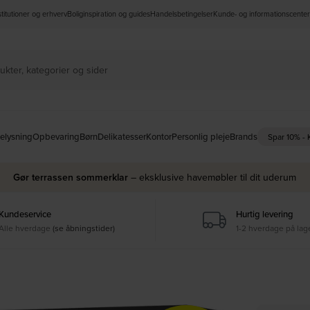
nstitutioner og erhverv
Boliginspiration og guides
Handelsbetingelser
Kunde- og informationscenter
elysning
Opbevaring
Børn
Delikatesser
Kontor
Personlig pleje
Brands
Spar 10% -
Gør terrassen sommerklar
– eksklusive havemøbler til dit uderum
Kundeservice
Hurtig levering
Alle hverdage
(se åbningstider)
1-2 hverdage på lag