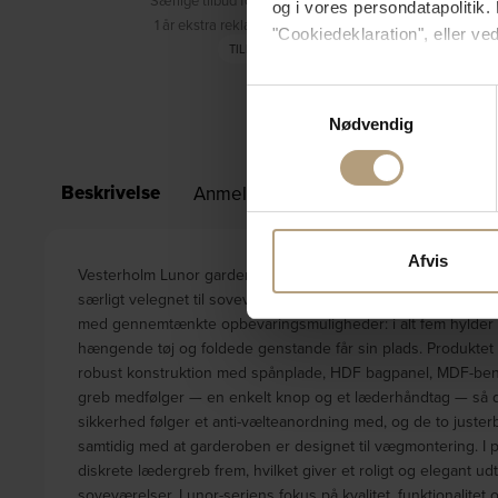
Særlige tilbud forbeholdt medlemmer
og i vores persondatapolitik. 
1 år ekstra reklamationsret (3 år i alt)
"Cookiedeklaration", eller ved
TILMELD DIG
Hvis du tillader det, vil vi og
Samtykkevalg
Indsamle præcise oply
Nødvendig
Identificere din enhed
Dine valg anvendes på hele w
Beskrivelse
Anmeldelser (0)
Specifikationer
Vi bruger cookies til at tilpas
vores trafik. Vi deler også 
Afvis
Vesterholm Lunor garderobeskab med 3 døre, leveret af Veste
annonceringspartnere og anal
særligt velegnet til soveværelset. Garderoben i mat sort (H: 
dem, eller som de har indsaml
med gennemtænkte opbevaringsmuligheder: i alt fem hylder hvor
hængende tøj og foldede genstande får sin plads. Produktet er
robust konstruktion med spånplade, HDF bagpanel, MDF-ben m
greb medfølger — en enkelt knop og et læderhåndtag — så du
sikkerhed følger et anti-vælteanordning med, og de to justerb
samtidig med at garderoben er designet til vægmontering. I 
diskrete lædergreb frem, hvilket giver et roligt og elegant u
soveværelser. Lunor-seriens fokus på kvalitet, funktionalitet 