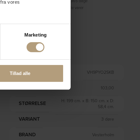
Fortrydelsesret på 365 dage
 fra vores
Prisgaranti på alle varer
ter
Marketing
ting)
Information
 medier og til at analysere
nden for sociale medier,
VARENR.
VH9PYO2SKB
Tillad alle
e oplysninger, du har givet
VÆGT
103,00
H: 199 cm. x B: 150 cm. x D:
STØRRELSE
58,4 cm.
VARIANT
3 døre
BRAND
Vesterholm