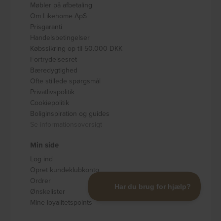
Møbler på afbetaling
Om Likehome ApS
Prisgaranti
Handelsbetingelser
Købssikring op til 50.000 DKK
Fortrydelsesret
Bæredygtighed
Ofte stillede spørgsmål
Privatlivspolitik
Cookiepolitik
Boliginspiration og guides
Se informationsoversigt
Min side
Log ind
Opret kundeklubkonto
Ordrer
Ønskelister
Mine loyalitetspoints