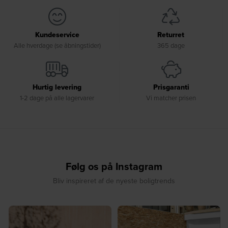
Kundeservice
Returret
Alle hverdage (se åbningstider)
365 dage
Hurtig levering
Prisgaranti
1-2 dage på alle lagervarer
Vi matcher prisen
Følg os på Instagram
Bliv inspireret af de nyeste boligtrends
☀️ Sommerens favorit til terrassen ☀️⁠
☀️ Sommerens naturlige
...
samlingspunkt⁠
...