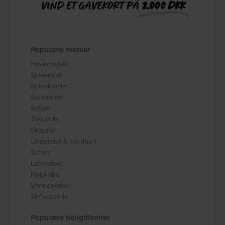
VIND ET GAVEKORT PÅ
2.000 DKK
Populære møbler
Havemøbler
Spisestole
Spiseborde
Sofaborde
Sofaer
TV-borde
Skænke
Understel & bordben
Sofaer
Lænestole
Højskabe
Vitrineskabe
Skriveborde
Populære boligtilbehør