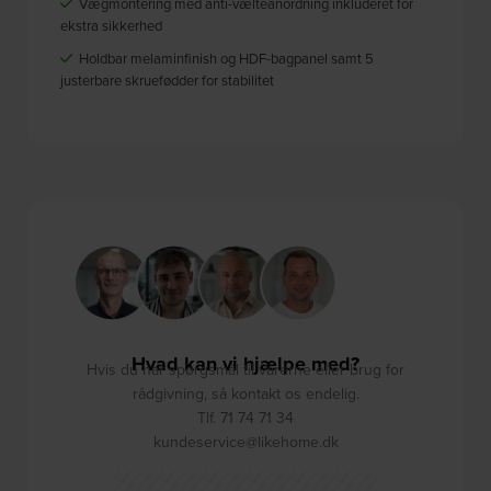
Vægmontering med anti-vælteanordning inkluderet for
ekstra sikkerhed
Holdbar melaminfinish og HDF-bagpanel samt 5
justerbare skruefødder for stabilitet
Hvad kan vi hjælpe med?
Hvis du har spørgsmål til varerne eller brug for
rådgivning, så kontakt os endelig.
Tlf. 71 74 71 34
kundeservice@likehome.dk