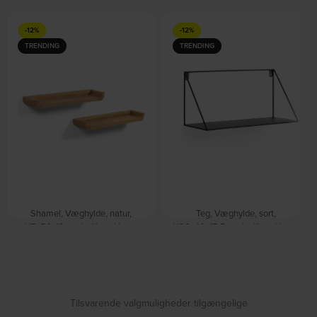
-12%
-12%
TRENDING
TRENDING
Shamel, Væghylde, natur,
Teg, Væghylde, sort,
H5x50x12 cm by Kave Home
H20x40x15,5 cm by Kave Home
På lager
På lager
DKK
525,00
DKK
599,00
DKK
175,00
DKK
199,00
Tilsvarende valgmuligheder tilgængelige