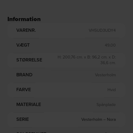
Information
VARENR.
VH5UD3UDY4
VÆGT
49,00
H: 200,76 cm. x B: 96,2 cm. x D:
STØRRELSE
36,6 cm.
BRAND
Vesterholm
FARVE
Hvid
MATERIALE
Spånplade
SERIE
Vesterholm – Nora