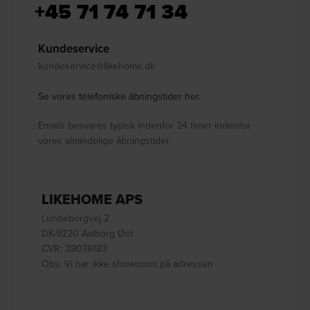
+45 71 74 71 34
Kundeservice
kundeservice@likehome.dk
Se vores telefoniske åbningstider her.
Emails besvares typisk indenfor 24 timer indenfor
vores almindelige åbningstider.
LIKEHOME APS
Lundeborgvej 2
DK-9220 Aalborg Øst
CVR: 38076183
Obs: Vi har ikke showroom på adressen