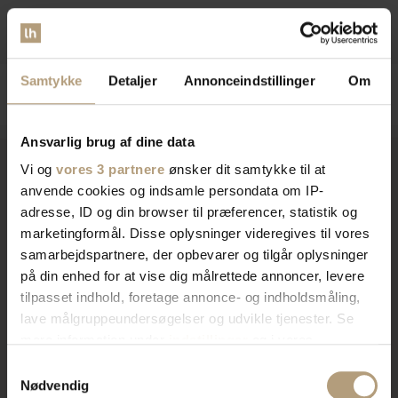
DKK
599,00
DKK
749,00
DKK
1.139,00
Samtykke
Detaljer
Annonceindstillinger
Om
Ansvarlig brug af dine data
Vi og
vores 3 partnere
ønsker dit samtykke til at
anvende cookies og indsamle persondata om IP-
Vi er
specialister
indenfor
adresse, ID og din browser til præferencer, statistik og
marketingformål. Disse oplysninger videregives til vores
indretning af private hjem og
samarbejdspartnere, der opbevarer og tilgår oplysninger
på din enhed for at vise dig målrettede annoncer, levere
erhvervslokaler​
tilpasset indhold, foretage annonce- og indholdsmåling,
lave målgruppeundersøgelser og udvikle tjenester. Se
mere information under
indstillinger
og i vores
Vores brede sortiment forvandler dit rum med stil og
persondatapolitik. Du kan altid trække dit samtykke
funktionalitet. Find tidløst design, æstetik, eller
Samtykkevalg
tilbage eller ændre indstillinger fra vores
Nødvendig
farverigt interiør. Vi har skænke, TV-borde, bordben,