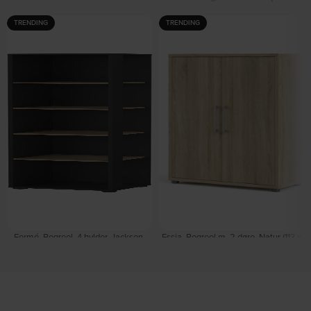
TRENDING
TRENDING
Formé, Bogreol, 4 hylder, Jackson-
Essia, Bogreol m. 2 døre, Natur (113 x
hickory matgrå (H: 204,7 x B: 40,8
89 x 40 cm) by Vesterholm
På lager
cm.) by Vesterholm
På lager
DKK
1.659,00
DKK
1.159,00