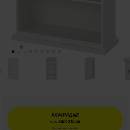
Click to enlarge
KAMPAGNE
DKK
270,00
SPAR
Begrænset periode