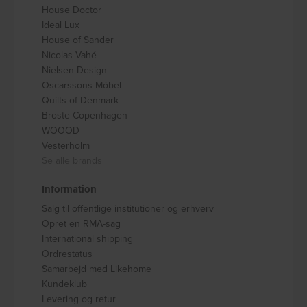
House Doctor
Ideal Lux
House of Sander
Nicolas Vahé
Nielsen Design
Oscarssons Móbel
Quilts of Denmark
Broste Copenhagen
WOOOD
Vesterholm
Se alle brands
Information
Salg til offentlige institutioner og erhverv
Opret en RMA-sag
International shipping
Ordrestatus
Samarbejd med Likehome
Kundeklub
Levering og retur