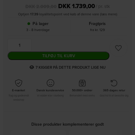
DKK
1.739,00
DKK
2.009,00
/ pr. stk
Optjen
17.39
loyalitetspoint ved køb af denne vare (læs mere)
På lager
Fragtpris
3 - 8 hverdage
fra kr. 129
TILFØJ TIL KURV
7
KIGGER PÅ DETTE PRODUKT LIGE NU
E-mærket
Dansk kundeservice
50.000+ ordrer
365 dages retur
Tryg og godkendt
Vi sidder klar i Aalborg
Behandlet med omhu
God tid til at beslutte dig
webshop
Disse produkter komplementerer godt