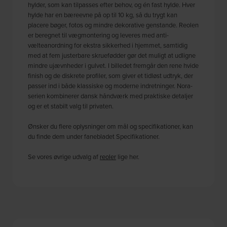
hylder, som kan tilpasses efter behov, og én fast hylde. Hver
hylde har en bæreevne på op til 10 kg, så du trygt kan
placere bøger, fotos og mindre dekorative genstande. Reolen
er beregnet til vægmontering og leveres med anti-
vælteanordning for ekstra sikkerhed i hjemmet, samtidig
med at fem justerbare skruefødder gør det muligt at udligne
mindre ujævnheder i gulvet. I billedet fremgår den rene hvide
finish og de diskrete profiler, som giver et tidløst udtryk, der
passer ind i både klassiske og moderne indretninger. Nora-
serien kombinerer dansk håndværk med praktiske detaljer
og er et stabilt valg til privaten.
Ønsker du flere oplysninger om mål og specifikationer, kan
du finde dem under fanebladet Specifikationer.
Se vores øvrige udvalg af
reoler
lige her.