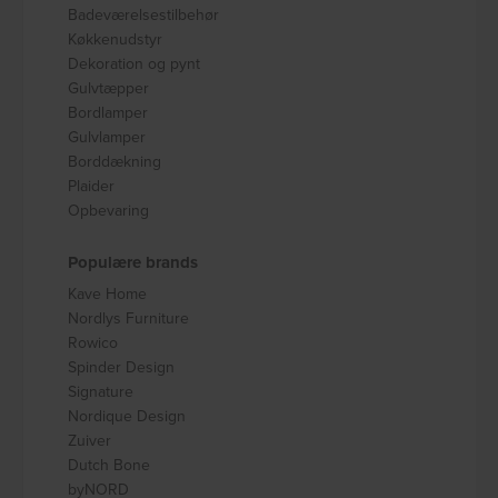
Badeværelsestilbehør
Køkkenudstyr
Dekoration og pynt
Gulvtæpper
Bordlamper
Gulvlamper
Borddækning
Plaider
Opbevaring
Populære brands
Kave Home
Nordlys Furniture
Rowico
Spinder Design
Signature
Nordique Design
Zuiver
Dutch Bone
byNORD