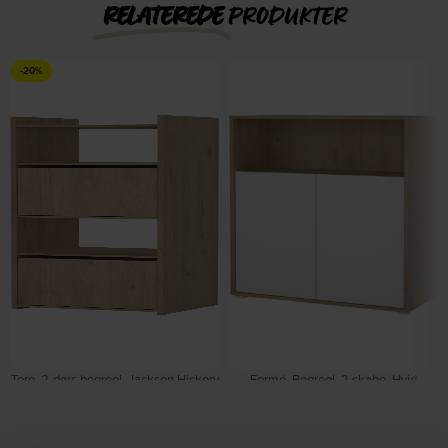
RELATEREDE
PRODUKTER
-20%
Tero, 2-dørs bogreol, Jackson Hickory
Formé, Bogreol, 2 skabe, Hvid
(154,7 x 40 x 34,2 cm) by Vesterholm
Jackson Hickory (H: 123,6 x B: 79,6
På lager
cm.) by Vesterholm
På lager