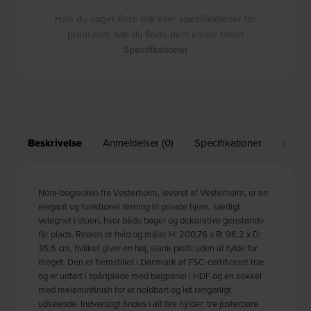
Hvis du søger flere mål eller specifikationer for
produktet, kan du finde dem under fanen
Specifikationer
Beskrivelse
Anmeldelser (0)
Specifikationer
Leveri
Nora-bogreolen fra Vesterholm, leveret af Vesterholm, er en
elegant og funktionel løsning til private hjem, særligt
velegnet i stuen, hvor både bøger og dekorative genstande
får plads. Reolen er hvid og måler H: 200,76 x B: 96,2 x D:
36,6 cm, hvilket giver en høj, slank profil uden at fylde for
meget. Den er fremstillet i Danmark af FSC-certificeret træ
og er udført i spånplade med bagpanel i HDF og en sokkel
med melaminfinish for et holdbart og let rengørligt
udseende. Indvendigt findes i alt fire hylder: tre justerbare