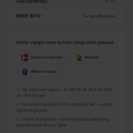
SALGSENHED
Pr. stk
MERE INFO
Se specifikationer
Derfor vælger vores kunder netop dette produkt
Produceret i Danmark
Bestseller
Officiel forhandler
Høj, slank hvid bogreol — H: 200,76 x B: 96,2 x D: 36,6
cm, ideel til stuen
Fremstillet i Danmark af FSC-certificeret træ — kvalitet
og bæredygtighed
4 hylder (3 justerbare + 1 fast) for fleksibel opbevaring;
hyldebæreevne 10 kg pr. hylde