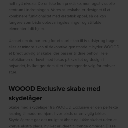
helt nytt niveau. De er ikke kun praktiske, men også visuelle
centrum i indretningen. Vores stueskabe er designet til at
kombinere funktionalitet med æstetisk appel, så de kan
fungere som både opbevaringsløsninger og stilfulde
elementer i dit hjem.
Uanset om du har brug for et stort skab til tv-udstyr og bøger,
eller et mindre skab til dekorative genstande, tilbyder WOOOD
et bredt udvalg af skabe, der passer til dine behov. Hele
kollektionen er lavet med fokus på kvalitet og design i
højsædet, hvilket gør dem til et fremragende valg for enhver
stue.
WOOOD Exclusive skabe med
skydelåger
Skabe med skydelåger fra WOOOD Exclusive er den perfekte
løsning til moderne hjem, hvor plads er en vigtig faktor.
Skydelågerne gør det muligt at åbne og lukke skabet uden at
kræve ekstra plads, hvilket er ideelt til trange områder. Disse