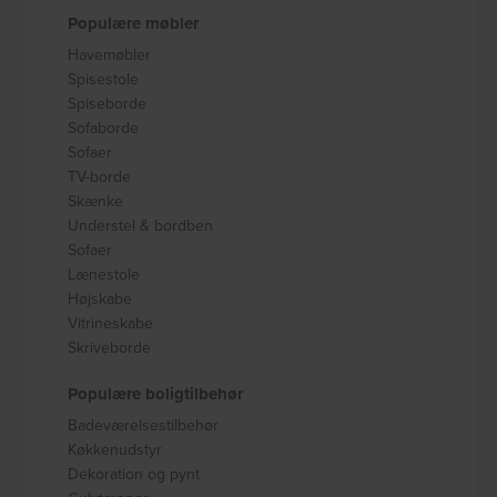
Populære møbler
Havemøbler
Spisestole
Spiseborde
Sofaborde
Sofaer
TV-borde
Skænke
Understel & bordben
Sofaer
Lænestole
Højskabe
Vitrineskabe
Skriveborde
Populære boligtilbehør
Badeværelsestilbehør
Køkkenudstyr
Dekoration og pynt