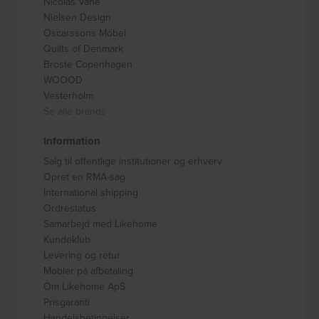
Nicolas Vahé
Nielsen Design
Oscarssons Móbel
Quilts of Denmark
Broste Copenhagen
WOOOD
Vesterholm
Se alle brands
Information
Salg til offentlige institutioner og erhverv
Opret en RMA-sag
International shipping
Ordrestatus
Samarbejd med Likehome
Kundeklub
Levering og retur
Møbler på afbetaling
Om Likehome ApS
Prisgaranti
Handelsbetingelser