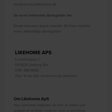
kundeservice@likehome.dk
Se vores telefoniske åbningstider her.
Emails besvares typisk indenfor 24 timer indenfor
vores almindelige åbningstider.
LIKEHOME APS
Lundeborgvej 2
DK-9220 Aalborg Øst
CVR: 38076183
Obs: Vi har ikke showroom på adressen
Om Likehome ApS
Hos Likehome indbydes du ind i et online rum
præget af nordiske nuancer, hvor vi prioriterer