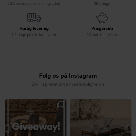
Alle hverdage (se åbningstider)
365 dage
Hurtig levering
Prisgaranti
1-2 dage på alle lagervarer
Vi matcher prisen
Følg os på Instagram
Bliv inspireret af de nyeste boligtrends
🎉 GIVEAWAY 🎉⁠
☀️ Sommerens favorit til terrassen ☀️⁠
...
Vind det stilfulde Sasha
...
8
0
207
217