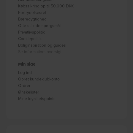
Købssikring op til 50.000 DKK
Fortrydelsesret
Bæredygtighed
Ofte stillede spørgsmål
Privatlivspolitik
Cookiepolitik
Boliginspiration og guides
Se informationsoversigt
Min side
Log ind
Opret kundeklubkonto
Ordrer
Ønskelister
Mine loyalitetspoints