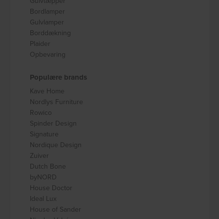
Gulvtæpper
Bordlamper
Gulvlamper
Borddækning
Plaider
Opbevaring
Populære brands
Kave Home
Nordlys Furniture
Rowico
Spinder Design
Signature
Nordique Design
Zuiver
Dutch Bone
byNORD
House Doctor
Ideal Lux
House of Sander