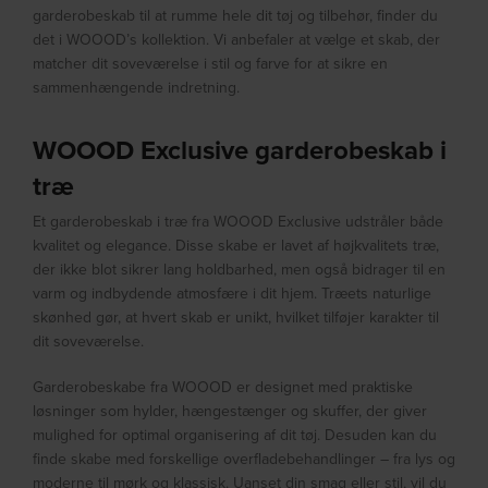
garderobeskab til at rumme hele dit tøj og tilbehør, finder du
det i WOOOD’s kollektion. Vi anbefaler at vælge et skab, der
matcher dit soveværelse i stil og farve for at sikre en
sammenhængende indretning.
WOOOD Exclusive garderobeskab i
træ
Et garderobeskab i træ fra WOOOD Exclusive udstråler både
kvalitet og elegance. Disse skabe er lavet af højkvalitets træ,
der ikke blot sikrer lang holdbarhed, men også bidrager til en
varm og indbydende atmosfære i dit hjem. Træets naturlige
skønhed gør, at hvert skab er unikt, hvilket tilføjer karakter til
dit soveværelse.
Garderobeskabe fra WOOOD er designet med praktiske
løsninger som hylder, hængestænger og skuffer, der giver
mulighed for optimal organisering af dit tøj. Desuden kan du
finde skabe med forskellige overfladebehandlinger – fra lys og
moderne til mørk og klassisk. Uanset din smag eller stil, vil du