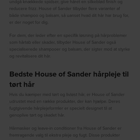
undgå knækkede spidser, give håret en silkeblød finish og
reducere frizz. House of Sander tilbyder flere varianter af
både shampoo og balsam, så uanset hvad dit hår har brug for,
er der noget for dig.
For dem, der leder efter en specifik løsning på hårproblemer
som hårtab eller skader, tilbyder House of Sander også
specialiserede shampooer og balsam, der sigter mod at styrke
og revitalisere dit hår.
Bedste House of Sander hårpleje til
tørt hår
Hvis du kæmper med tørt og livløst hår, er House of Sander
udrustet med en række produkter, der kan hjælpe. Deres
fugtgivende hårplejeformler er specielt designet til at
genoplive tørt og skadet hår.
Hårmasker og leave-in conditioner fra House of Sander er
fremragende valg til ekstra pleje og fugt. Disse produkter