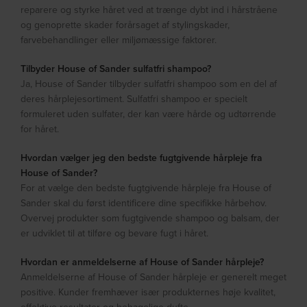
reparere og styrke håret ved at trænge dybt ind i hårstråene
og genoprette skader forårsaget af stylingskader,
farvebehandlinger eller miljømæssige faktorer.
Tilbyder House of Sander sulfatfri shampoo?
Ja, House of Sander tilbyder sulfatfri shampoo som en del af
deres hårplejesortiment. Sulfatfri shampoo er specielt
formuleret uden sulfater, der kan være hårde og udtørrende
for håret.
Hvordan vælger jeg den bedste fugtgivende hårpleje fra
House of Sander?
For at vælge den bedste fugtgivende hårpleje fra House of
Sander skal du først identificere dine specifikke hårbehov.
Overvej produkter som fugtgivende shampoo og balsam, der
er udviklet til at tilføre og bevare fugt i håret.
Hvordan er anmeldelserne af House of Sander hårpleje?
Anmeldelserne af House of Sander hårpleje er generelt meget
positive. Kunder fremhæver især produkternes høje kvalitet,