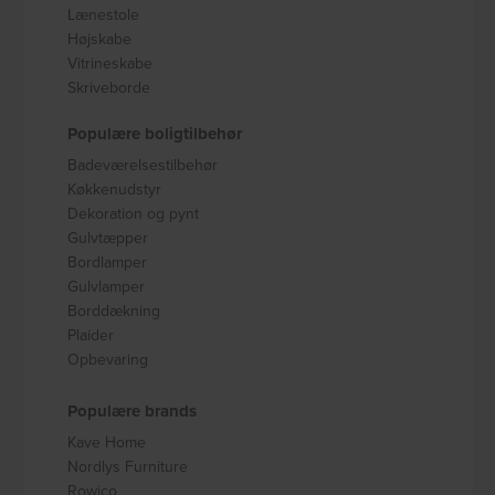
Lænestole
Højskabe
Vitrineskabe
Skriveborde
Populære boligtilbehør
Badeværelsestilbehør
Køkkenudstyr
Dekoration og pynt
Gulvtæpper
Bordlamper
Gulvlamper
Borddækning
Plaider
Opbevaring
Populære brands
Kave Home
Nordlys Furniture
Rowico