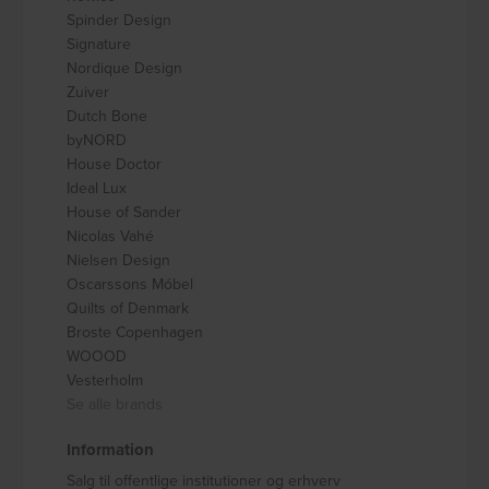
Spinder Design
Signature
Nordique Design
Zuiver
Dutch Bone
byNORD
House Doctor
Ideal Lux
House of Sander
Nicolas Vahé
Nielsen Design
Oscarssons Móbel
Quilts of Denmark
Broste Copenhagen
WOOOD
Vesterholm
Se alle brands
Information
Salg til offentlige institutioner og erhverv