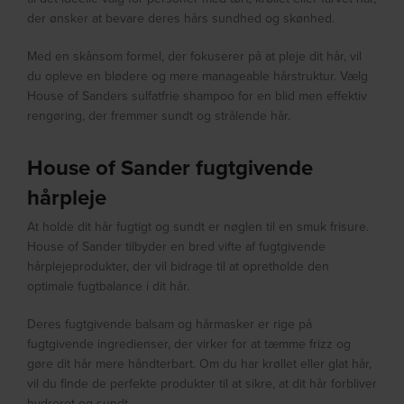
der ønsker at bevare deres hårs sundhed og skønhed.
Med en skånsom formel, der fokuserer på at pleje dit hår, vil
du opleve en blødere og mere manageable hårstruktur. Vælg
House of Sanders sulfatfrie shampoo for en blid men effektiv
rengøring, der fremmer sundt og strålende hår.
House of Sander fugtgivende
hårpleje
At holde dit hår fugtigt og sundt er nøglen til en smuk frisure.
House of Sander tilbyder en bred vifte af fugtgivende
hårplejeprodukter, der vil bidrage til at opretholde den
optimale fugtbalance i dit hår.
Deres fugtgivende balsam og hårmasker er rige på
fugtgivende ingredienser, der virker for at tæmme frizz og
gøre dit hår mere håndterbart. Om du har krøllet eller glat hår,
vil du finde de perfekte produkter til at sikre, at dit hår forbliver
hydreret og sundt.