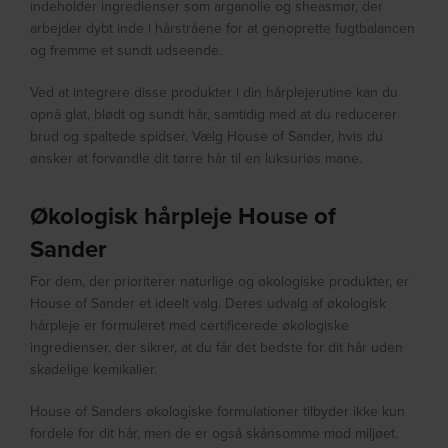
indeholder ingredienser som arganolie og sheasmør, der
arbejder dybt inde i hårstråene for at genoprette fugtbalancen
og fremme et sundt udseende.
Ved at integrere disse produkter i din hårplejerutine kan du
opnå glat, blødt og sundt hår, samtidig med at du reducerer
brud og spaltede spidser. Vælg House of Sander, hvis du
ønsker at forvandle dit tørre hår til en luksuriøs mane.
Økologisk hårpleje House of
Sander
For dem, der prioriterer naturlige og økologiske produkter, er
House of Sander et ideelt valg. Deres udvalg af økologisk
hårpleje er formuleret med certificerede økologiske
ingredienser, der sikrer, at du får det bedste for dit hår uden
skadelige kemikalier.
House of Sanders økologiske formulationer tilbyder ikke kun
fordele for dit hår, men de er også skånsomme mod miljøet.