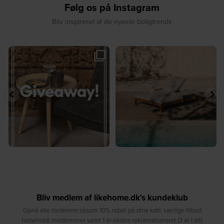
Følg os på Instagram
Bliv inspireret af de nyeste boligtrends
☀️ Sommerens favorit til terrassen ☀️⁠
☀️ Sommerens naturlige
...
samlingspunkt⁠
...
8
0
8
0
Bliv medlem af likehome.dk's kundeklub
Opnå alle fordelene såsom 10% rabat på dine køb, særlige tilbud
forbeholdt medlemmer samt 1 år ekstra reklamationsret (3 år i alt)