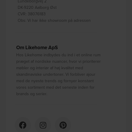
Lundeborgvej 2
DK-9220 Aalborg Øst
CVR: 38076183
Obs: Vi har ikke showroom på adressen
Om Likehome ApS
Hos Likehome indbydes du ind i et online rum
præget af nordiske nuancer, hvor vi prioriterer
møbler og interiør af høj kvalitet med
skandinaviske undertoner. Vi forbliver ajour
med de nyeste trends og fornyer konstant
vores sortiment med det seneste inden for
brands og serier.