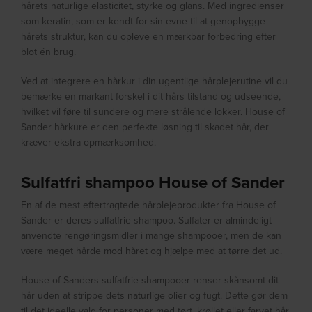
hårets naturlige elasticitet, styrke og glans. Med ingredienser
som keratin, som er kendt for sin evne til at genopbygge
hårets struktur, kan du opleve en mærkbar forbedring efter
blot én brug.
Ved at integrere en hårkur i din ugentlige hårplejerutine vil du
bemærke en markant forskel i dit hårs tilstand og udseende,
hvilket vil føre til sundere og mere strålende lokker. House of
Sander hårkure er den perfekte løsning til skadet hår, der
kræver ekstra opmærksomhed.
Sulfatfri shampoo House of Sander
En af de mest eftertragtede hårplejeprodukter fra House of
Sander er deres sulfatfrie shampoo. Sulfater er almindeligt
anvendte rengøringsmidler i mange shampooer, men de kan
være meget hårde mod håret og hjælpe med at tørre det ud.
House of Sanders sulfatfrie shampooer renser skånsomt dit
hår uden at strippe dets naturlige olier og fugt. Dette gør dem
til det ideelle valg for personer med tørt, krøllet eller farvet hår,