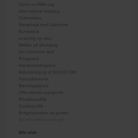
Opret en RMA-sag
International shipping
Ordrestatus
Samarbejd med Likehome
Kundeklub
Levering og retur
Møbler på afbetaling
Om Likehome ApS
Prisgaranti
Handelsbetingelser
Købssikring op til 50.000 DKK
Fortrydelsesret
Bæredygtighed
Ofte stillede spørgsmål
Privatlivspolitik
Cookiepolitik
Boliginspiration og guides
Se informationsoversigt
Min side