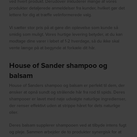
ved hvert produkt. Derudover inkluderer mange af vores
produkter detaljerede anmeldelser fra kunder, hvilket gør det
lettere for dig at træffe velinformerede valg.
Vi sætter stor pris på at gøre din oplevelse som kunde så
smidig som muligt. Vores hurtige levering betyder, at du kan
modtage dine varer i løbet af 1-2 hverdage, så du ikke skal
vente længe på at begynde at forkæle dit hår.
House of Sander shampoo og
balsam
House of Sanders shampoo og balsam er perfekt til dem, der
ønsker at opnå sundt og strålende hår fra rod til spids. Deres
shampooer er lavet med nøje udvalgte naturlige ingredienser,
der renser effektivt uden at strippe håret for dets naturlige
olier.
Deres balsam supplerer shampooen ved at tilbyde intens fugt
og pleje. Sammen arbejder de to produkter synergisk for at