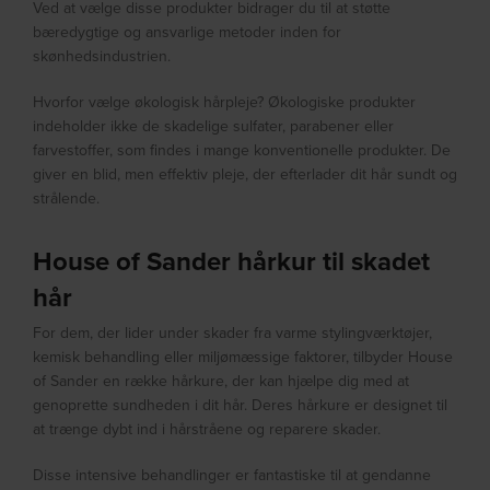
Ved at vælge disse produkter bidrager du til at støtte
bæredygtige og ansvarlige metoder inden for
skønhedsindustrien.
Hvorfor vælge økologisk hårpleje? Økologiske produkter
indeholder ikke de skadelige sulfater, parabener eller
farvestoffer, som findes i mange konventionelle produkter. De
giver en blid, men effektiv pleje, der efterlader dit hår sundt og
strålende.
House of Sander hårkur til skadet
hår
For dem, der lider under skader fra varme stylingværktøjer,
kemisk behandling eller miljømæssige faktorer, tilbyder House
of Sander en række hårkure, der kan hjælpe dig med at
genoprette sundheden i dit hår. Deres hårkure er designet til
at trænge dybt ind i hårstråene og reparere skader.
Disse intensive behandlinger er fantastiske til at gendanne