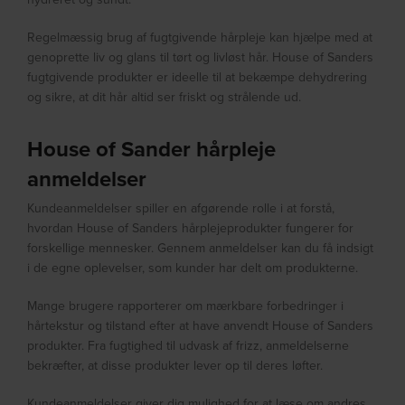
Regelmæssig brug af fugtgivende hårpleje kan hjælpe med at
genoprette liv og glans til tørt og livløst hår. House of Sanders
fugtgivende produkter er ideelle til at bekæmpe dehydrering
og sikre, at dit hår altid ser friskt og strålende ud.
House of Sander hårpleje
anmeldelser
Kundeanmeldelser spiller en afgørende rolle i at forstå,
hvordan House of Sanders hårplejeprodukter fungerer for
forskellige mennesker. Gennem anmeldelser kan du få indsigt
i de egne oplevelser, som kunder har delt om produkterne.
Mange brugere rapporterer om mærkbare forbedringer i
hårtekstur og tilstand efter at have anvendt House of Sanders
produkter. Fra fugtighed til udvask af frizz, anmeldelserne
bekræfter, at disse produkter lever op til deres løfter.
Kundeanmeldelser giver dig mulighed for at læse om andres