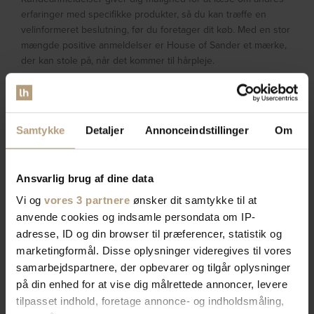
erfaringer med specifikke produkter, så du kan træffe en
velinformeret beslutning, før du foretager dit køb. Med en stor
mængde positive anmeldelser er House of Sander et mærke,
der kan stole på, når det kommer til hårpleje.
Populære hårplejeprodukter fra
House of Sander
Samtykke
Detaljer
Annonceindstillinger
Om
Nogle af de mest populære hårplejeprodukter fra House of
Sanders inkluderer deres hidratationsshampoo, dybdegående
balsam og reparerende hårkur. Disse produkter har vundet
Ansvarlig brug af dine data
hjerter blandt forbrugerne og er kendt for deres effektive og
Vi og
vores 3 partnere
ønsker dit samtykke til at
synlige resultater.
anvende cookies og indsamle persondata om IP-
adresse, ID og din browser til præferencer, statistik og
Inden du køber, kan du udforske vores bedste sælgere og få
marketingformål. Disse oplysninger videregives til vores
en forståelse af, hvilke produkter der fungerer bedst for andre
kunder. House of Sanders hurtige anmeldelser og feedback
samarbejdspartnere, der opbevarer og tilgår oplysninger
hjælper dig med at finde de bedste løsninger til dit unikke
på din enhed for at vise dig målrettede annoncer, levere
hårbehov.
tilpasset indhold, foretage annonce- og indholdsmåling,