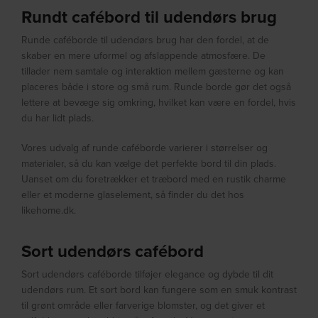
Rundt cafébord til udendørs brug
Runde caféborde til udendørs brug har den fordel, at de
skaber en mere uformel og afslappende atmosfære. De
tillader nem samtale og interaktion mellem gæsterne og kan
placeres både i store og små rum. Runde borde gør det også
lettere at bevæge sig omkring, hvilket kan være en fordel, hvis
du har lidt plads.
Vores udvalg af runde caféborde varierer i størrelser og
materialer, så du kan vælge det perfekte bord til din plads.
Uanset om du foretrækker et træbord med en rustik charme
eller et moderne glaselement, så finder du det hos
likehome.dk.
Sort udendørs cafébord
Sort udendørs caféborde tilføjer elegance og dybde til dit
udendørs rum. Et sort bord kan fungere som en smuk kontrast
til grønt område eller farverige blomster, og det giver et