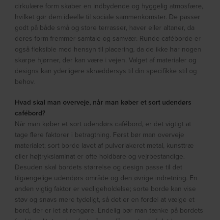
cirkulære form skaber en indbydende og hyggelig atmosfære,
hvilket gør dem ideelle til sociale sammenkomster. De passer
godt på både små og store terrasser, haver eller altaner, da
deres form fremmer samtale og samvær. Runde caféborde er
også fleksible med hensyn til placering, da de ikke har nogen
skarpe hjørner, der kan være i vejen. Valget af materialer og
designs kan yderligere skræddersys til din specifikke stil og
behov.
Hvad skal man overveje, når man køber et sort udendørs
cafébord?
Når man køber et sort udendørs cafébord, er det vigtigt at
tage flere faktorer i betragtning. Først bør man overveje
materialet; sort borde lavet af pulverlakeret metal, kunsttræ
eller højtrykslaminat er ofte holdbare og vejrbestandige.
Desuden skal bordets størrelse og design passe til det
tilgængelige udendørs område og den øvrige indretning. En
anden vigtig faktor er vedligeholdelse; sorte borde kan vise
støv og snavs mere tydeligt, så det er en fordel at vælge et
bord, der er let at rengøre. Endelig bør man tænke på bordets