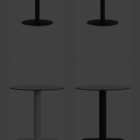
Tiaret, Udendørs caféborde med
Tiaret, Udendørs caféborde med
rund fod, hvid/sort, H73x90x90
rund fod, sort, H73x90x90 cm
Forventet levering: 29-09-
Forventet levering: 29-09-
cm by Kave Home
by Kave Home
2026
2026
DKK
3.479,00
DKK
3.479,00