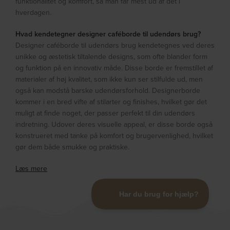
funktionalitet og komfort, så man får mest ud af det i
hverdagen.
Hvad kendetegner designer caféborde til udendørs brug?
Designer caféborde til udendørs brug kendetegnes ved deres
unikke og æstetisk tiltalende designs, som ofte blander form
og funktion på en innovativ måde. Disse borde er fremstillet af
materialer af høj kvalitet, som ikke kun ser stilfulde ud, men
også kan modstå barske udendørsforhold. Designerborde
kommer i en bred vifte af stilarter og finishes, hvilket gør det
muligt at finde noget, der passer perfekt til din udendørs
indretning. Udover deres visuelle appeal, er disse borde også
konstrueret med tanke på komfort og brugervenlighed, hvilket
gør dem både smukke og praktiske.
Læs mere