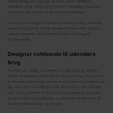
stilfuldt præg, der aldrig går af mode. Vores sortiment
inkluderer sorte caféborde fremstillet i forskellige materialer
og designs for at passe til din smag og indretning.
Uanset om du vælger et moderne metalbord eller et klassisk
træbord i sort, vil du hurtigt opdage, hvordan dette stilfulde
valg kan forvandle dit udendørs område til et elegant
loungeområde.
Designer caféborde til udendørs
brug
For dem, der ønsker at investere i noget unikt og stilfuldt,
tilbyder vi designer caféborde til udendørs brug. Disse borde
er ikke kun funktionelle, men de er også små kunstværker, der
kan være med til at definere hele atmosfæren i dit udendørs
rum. Vores sortiment af designerborde inkluderer innovative
designs, luksuriøse materialer og eksklusive detaljer, der vil
imponere både gæster og dig selv.