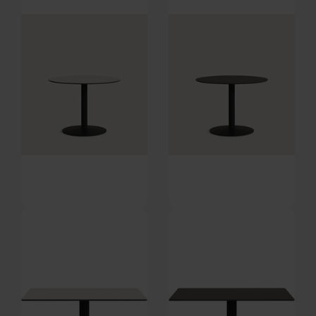
DKK
6.899,00
DKK
2.579,00
Tiaret, Udendørs rundt
Tiaret, Udendørs rundt
caféborde med rund fod, hvid,
caféborde med rund fod, sort,
Forventet levering: 29-09-
Forventet levering: 29-09-
H73x90x90 cm by Kave Home
H73x90x90 cm by Kave Home
2026
2026
DKK
3.559,00
DKK
3.559,00