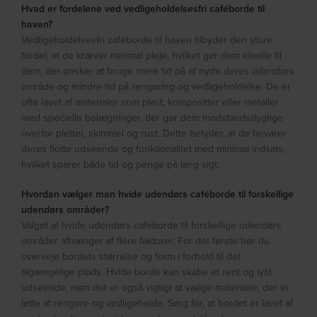
Hvad er fordelene ved vedligeholdelsesfri caféborde til
haven?
Vedligeholdelsesfri caféborde til haven tilbyder den store
fordel, at de kræver minimal pleje, hvilket gør dem ideelle til
dem, der ønsker at bruge mere tid på at nyde deres udendørs
område og mindre tid på rengøring og vedligeholdelse. De er
ofte lavet af materialer som plast, kompositter eller metaller
med specielle belægninger, der gør dem modstandsdygtige
overfor pletter, skimmel og rust. Dette betyder, at de bevarer
deres flotte udseende og funktionalitet med minimal indsats,
hvilket sparer både tid og penge på lang sigt.
Hvordan vælger man hvide udendørs caféborde til forskellige
udendørs områder?
Valget af hvide udendørs caféborde til forskellige udendørs
områder afhænger af flere faktorer. For det første bør du
overveje bordets størrelse og form i forhold til det
tilgængelige plads. Hvide borde kan skabe et rent og lyst
udseende, men det er også vigtigt at vælge materialer, der er
lette at rengøre og vedligeholde. Sørg for, at bordet er lavet af