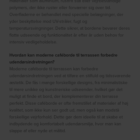
materialer som aluminium, rustfrit stål eller vejrbestandige
polymers, der ikke ruster eller forværrer sig over tid.
Overfladerne er behandlet med specielle belægninger, der
yder beskyttelse mod UV-stråler, fugt og
temperatursvingninger. Dette sikrer, at bordene bevarer deres
flotte udseende og funktionalitet år efter år uden behov for
intensiv vedligeholdelse.
Hvordan kan moderne caféborde til terrassen forbedre
udendørsindretningen?
Moderne caféborde til terrassen kan forbedre
udendørsindretningen ved at tilføre en stilfuld og tidssvarende
æstetik. De fås i mange forskellige designs, fra minimalistiske
til mere unikke og kunstneriske udseender, hvilket gør det
muligt at finde et bord, der komplementerer din terrasse
perfekt. Disse caféborde er ofte fremstillet af materialer af høj
kvalitet, som ikke kun ser godt ud, men også kan modstå
forskellige vejrforhold. Dette gør dem ideelle til at skabe et
indbydende og komfortabelt udendørsmiljø, hvor man kan
slappe af eller nyde et måltid.