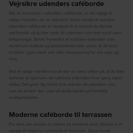
Vejrsikre udendørs caféborde
Når du investerer i udendørs caféborde, er det vigtigt at
vælge modeller, der er vejrsikre. Vores udvalg af vejrsikre
udendørs caféborde er designet til at modstå de danske
vejrforhold, så du kan nyde dit udendørs rum året rundt uden
bekymringer. Borde fremstillet af holdbare materialer som
aluminium, teaktræ og kompositmaterialer sikrer, at dit bord
forbliver i god stand, selv efter eksponering for sol, regn og
vind.
Ved at vælge vejrsikre borde kan du være sikker på, at du ikke
behøver at opbevare dit cafébord indendørs hver gang vejret
skifter. Det giver dig frihed til at indrette dit udendørs rum,
som du ønsker det, uden at skulle tænke på fremtidig
vedligeholdelse.
Moderne caféborde til terrassen
For dem, der ønsker et stilrent og moderne look, tilbyder vi et
udvalg af moderne caféborde til terrassen. Disse borde