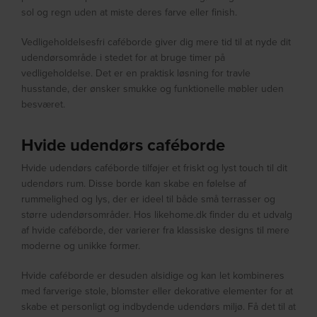
sol og regn uden at miste deres farve eller finish.
Vedligeholdelsesfri caféborde giver dig mere tid til at nyde dit
udendørsområde i stedet for at bruge timer på
vedligeholdelse. Det er en praktisk løsning for travle
husstande, der ønsker smukke og funktionelle møbler uden
besværet.
Hvide udendørs caféborde
Hvide udendørs caféborde tilføjer et friskt og lyst touch til dit
udendørs rum. Disse borde kan skabe en følelse af
rummelighed og lys, der er ideel til både små terrasser og
større udendørsområder. Hos likehome.dk finder du et udvalg
af hvide caféborde, der varierer fra klassiske designs til mere
moderne og unikke former.
Hvide caféborde er desuden alsidige og kan let kombineres
med farverige stole, blomster eller dekorative elementer for at
skabe et personligt og indbydende udendørs miljø. Få det til at