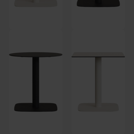
Tiaret, Udendørs rundt
Tiaret, Udendørs rundt
caféborde, hvid, H97x60x60 cm
caféborde, hvid/sort,
På lager
På lager
by Kave Home
H97x60x60 cm by Kave Home
DKK
2.999,00
DKK
2.999,00