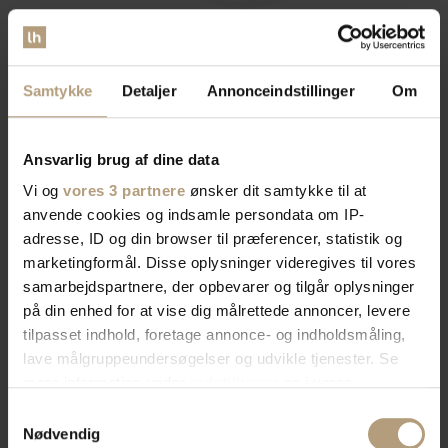
UDENDØRS CAFÉBORDE
TIL DIN TERRASSE OG
Samtykke
Detaljer
Annonceindstillinger
Om
HAVEINDRETNING
Ansvarlig brug af dine data
Hos likehome.dk tilbyder vi et omfattende udvalg af udendørs
Vi og
vores 3 partnere
ønsker dit samtykke til at
caféborde, der tilføjer både stil og funktionalitet til dit
anvende cookies og indsamle persondata om IP-
udendørs rum. Uanset om du ønsker praktiske løsninger til
adresse, ID og din browser til præferencer, statistik og
haven, små borde til altanen, eller designerborde, har vi noget
marketingformål. Disse oplysninger videregives til vores
for enhver smag. Vores udvalg omfatter vejrbestandige
samarbejdspartnere, der opbevarer og tilgår oplysninger
modeller, moderne designs, vedligeholdelsesfrie muligheder
på din enhed for at vise dig målrettede annoncer, levere
og elegante hvide borde, der kan berige din udendørs
tilpasset indhold, foretage annonce- og indholdsmåling,
indretning. Vores sammenklappelige borde er perfekte til små
lave målgruppeundersøgelser og udvikle tjenester. Se
områder, mens runde og sorte borde tilføjer en indbydende
mere information under
indstillinger
og i vores
og stilfuld atmosfære. Udforsk vores sortiment af unikke
designer caféborde, der kan fungere som et prydpunkt i dit
persondatapolitik. Du kan altid trække dit samtykke
Samtykkevalg
udendørsområde. Besøg likehome.dk for at finde dit perfekte
tilbage eller ændre indstillinger fra vores
Nødvendig