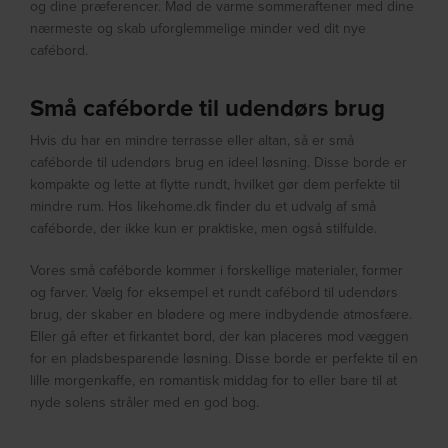
og dine præferencer. Mød de varme sommeraftener med dine
nærmeste og skab uforglemmelige minder ved dit nye
cafébord.
Små caféborde til udendørs brug
Hvis du har en mindre terrasse eller altan, så er små
caféborde til udendørs brug en ideel løsning. Disse borde er
kompakte og lette at flytte rundt, hvilket gør dem perfekte til
mindre rum. Hos likehome.dk finder du et udvalg af små
caféborde, der ikke kun er praktiske, men også stilfulde.
Vores små caféborde kommer i forskellige materialer, former
og farver. Vælg for eksempel et rundt cafébord til udendørs
brug, der skaber en blødere og mere indbydende atmosfære.
Eller gå efter et firkantet bord, der kan placeres mod væggen
for en pladsbesparende løsning. Disse borde er perfekte til en
lille morgenkaffe, en romantisk middag for to eller bare til at
nyde solens stråler med en god bog.