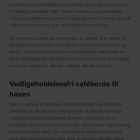
kombinerer funktionalitet med æstetik og passer perfekt ind i
et nutidigt udendørs miljø. Vores moderne inspirationslinje
inkluderer caféborde med rene linjer og unikke former, lavet af
materialer som metal, glas og hårdføre kompositter.
De moderne caféborde til terrassen er ideelle til at skabe et
elegant loungeområde, hvor du kan nyde tid med venner og
familie. Uanset om du ønsker et minimalistisk udtryk eller en
mere iøjnefaldende stil, finder du hos likehome.dk et udvalg af
moderne caféborde, der kan opfylde alle dine behov.
Vedligeholdelsesfri caféborde til
haven
Hvis du ønsker at minimere vedligeholdelsen og forlænge
levetiden på dit udendørs møblement, så skal du overveje
vedligeholdelsesfri caféborde til haven. Disse borde er
fremstillet af moderne materialer, der ikke kræver regelmæssig
behandling eller pleje. For eksempel er caféborde lavet af
plast eller kompositmaterialer lette at rengøre og tåler både