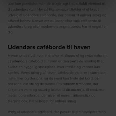
ikke kun praktiske, men de tilføjer også et stilfuldt element til
dit udendørs rum. Her på likehome.dk tilbyder vi et bredt
udvalg af udendørs caféborde, der passer til enhver smag og
ethvert behov. Uanset om du leder efter små caféborde til
udendørs brug eller moderne designerborde, har vi noget for
dig.
Udendørs caféborde til haven
Haven er et sted, hvor vi ønsker at slappe af og nyde naturen.
Et udendørs cafébord til haven er den perfekte løsning til at
skabe en hyggelig spiseplads, hvor familie og venner kan
samles. Vores udvalg af haven caféborde varierer i størrelser,
materialer og designs, så du nemt kan finde det bord, der
passer til din stil og dit behov. Fra robuste træborde, der
tilføjer en varm og naturlig følelse til dit udemiljø, til moderne
metal- og glasborde, der giver et mere minimalistisk og
elegant look, har vi noget for enhver smag.
Vælg et udendørs cafébord, der passer til din haveindretning