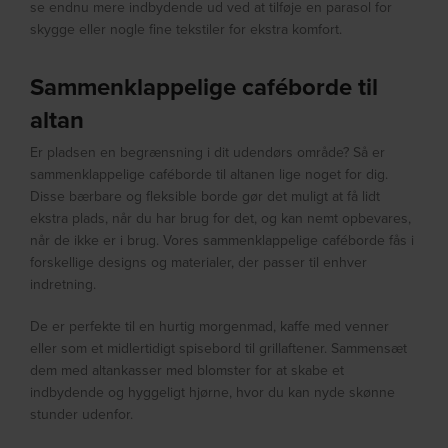
se endnu mere indbydende ud ved at tilføje en parasol for
skygge eller nogle fine tekstiler for ekstra komfort.
Sammenklappelige caféborde til
altan
Er pladsen en begrænsning i dit udendørs område? Så er
sammenklappelige caféborde til altanen lige noget for dig.
Disse bærbare og fleksible borde gør det muligt at få lidt
ekstra plads, når du har brug for det, og kan nemt opbevares,
når de ikke er i brug. Vores sammenklappelige caféborde fås i
forskellige designs og materialer, der passer til enhver
indretning.
De er perfekte til en hurtig morgenmad, kaffe med venner
eller som et midlertidigt spisebord til grillaftener. Sammensæt
dem med altankasser med blomster for at skabe et
indbydende og hyggeligt hjørne, hvor du kan nyde skønne
stunder udenfor.