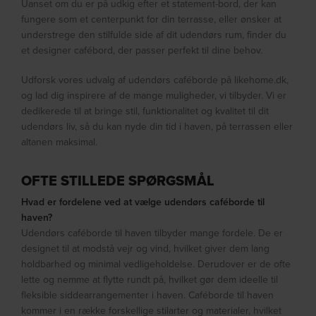
Uanset om du er på udkig efter et statement-bord, der kan
fungere som et centerpunkt for din terrasse, eller ønsker at
understrege den stilfulde side af dit udendørs rum, finder du
et designer cafébord, der passer perfekt til dine behov.
Udforsk vores udvalg af udendørs caféborde på likehome.dk,
og lad dig inspirere af de mange muligheder, vi tilbyder. Vi er
dedikerede til at bringe stil, funktionalitet og kvalitet til dit
udendørs liv, så du kan nyde din tid i haven, på terrassen eller
altanen maksimal.
OFTE STILLEDE SPØRGSMÅL
Hvad er fordelene ved at vælge udendørs caféborde til
haven?
Udendørs caféborde til haven tilbyder mange fordele. De er
designet til at modstå vejr og vind, hvilket giver dem lang
holdbarhed og minimal vedligeholdelse. Derudover er de ofte
lette og nemme at flytte rundt på, hvilket gør dem ideelle til
fleksible siddearrangementer i haven. Caféborde til haven
kommer i en række forskellige stilarter og materialer, hvilket