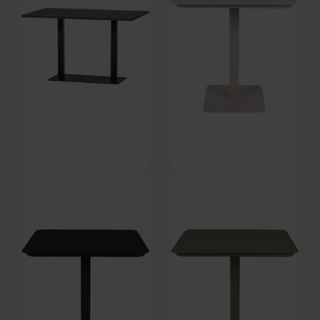
Tablo, Cafébord, Kashmir brun,
Vondel, Udendørs cafébord,
Egetræ (L: 220 x H: 74 x B: 120
Sølv, Aluminium (L: 71 x H: 75 x
Forventet levering: 02-10-2026
På lager
cm.) by WOOOD
B: 71 cm.) by Zuiver
DKK
3.959,00
DKK
4.649,00