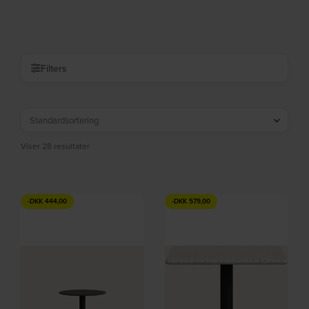
cm by Kave Home
cm by Kave Home
På lager
På lager
DKK
2.579,00
DKK
2.579,00
Filters
Viser 28 resultater
-
DKK
444,00
-
DKK
579,00