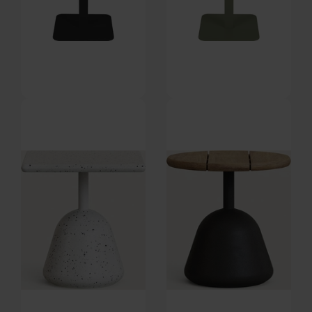
Vondel, Udendørs cafébord,
Vondel, Udendørs cafébord,
Antracit, Aluminium (L: 71 x H:
Blygrå, Aluminium (L: 71 x H: 75
På lager
På lager
75 x B: 71 cm.) by Zuiver
x B: 71 cm.) by Zuiver
DKK
4.649,00
DKK
4.649,00