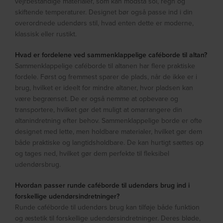
vejrbestandige materialer, som kan modstå sol, regn og
skiftende temperaturer. Designet bør også passe ind i din
overordnede udendørs stil, hvad enten dette er moderne,
klassisk eller rustikt.
Hvad er fordelene ved sammenklappelige caféborde til altan?
Sammenklappelige caféborde til altanen har flere praktiske
fordele. Først og fremmest sparer de plads, når de ikke er i
brug, hvilket er ideelt for mindre altaner, hvor pladsen kan
være begrænset. De er også nemme at opbevare og
transportere, hvilket gør det muligt at omarrangere din
altanindretning efter behov. Sammenklappelige borde er ofte
designet med lette, men holdbare materialer, hvilket gør dem
både praktiske og langtidsholdbare. De kan hurtigt sættes op
og tages ned, hvilket gør dem perfekte til fleksibel
udendørsbrug.
Hvordan passer runde caféborde til udendørs brug ind i
forskellige udendørsindretninger?
Runde caféborde til udendørs brug kan tilføje både funktion
og æstetik til forskellige udendørsindretninger. Deres bløde,