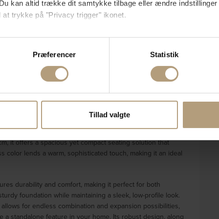
Du kan altid trække dit samtykke tilbage eller ændre indstillinger
 at trykke på "Privacy trigger" ikonet.
så gerne:
sninger om din placering, der kan være nøjagtig inden for få me
Præferencer
Statistik
 baseret på en scanning af dens unikke karakteristika (fingerprin
ebsitet.
Levering & retur
Om brandet
se vores indhold og annoncer, til at vise dig funktioner til sociale
oplysninger om din brug af vores hjemmeside med vores partnere i
Tillad valgte
D, an exquisite addition that elevates any living space with
ysepartnere. Vores partnere kan kombinere disse data med andr
polyester, embodies the perfect blend of style and
et fra din brug af deres tjenester.
m, it offers a spacious yet compact seating solution that
s color lends a warm, sophisticated touch, making it an ideal
res durability and comfort, making it perfect for both
sturdy foundation while maintaining a sleek, low-profile look.
 allows for endless combination and expansion possibilities,
 a standalone feature in your home. Its robust design, along