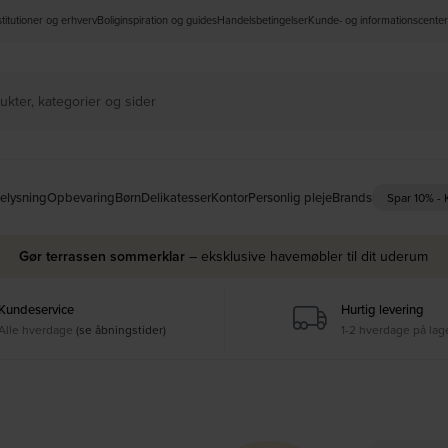
nstitutioner og erhverv
Boliginspiration og guides
Handelsbetingelser
Kunde- og informationscenter
elysning
Opbevaring
Børn
Delikatesser
Kontor
Personlig pleje
Brands
Spar 10% -
Gør terrassen sommerklar
– eksklusive havemøbler til dit uderum
Kundeservice
Hurtig levering
Alle hverdage
(se åbningstider)
1-2 hverdage på lag