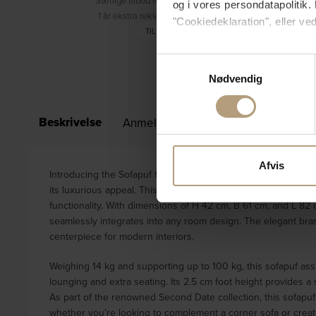
Særlige tilbud forbeholdt medlemmer
og i vores persondatapolitik. 
1 år ekstra reklamationsret (3 år i alt)
"Cookiedeklaration", eller ved
TILMELD DIG
Hvis du tillader det, vil vi og
Samtykkevalg
Indsamle præcise oply
Nødvendig
Identificere din enhed
Dine valg anvendes på hele w
Beskrivelse
Anmeldelser (0)
Specifikationer
Vi bruger cookies til at tilpas
vores trafik. Vi deler også 
Afvis
Introducing the Sofapuf from the Second Date series by WOOO
annonceringspartnere og anal
its luxurious appeal. This product, crafted from high-quality 
dem, eller som de har indsaml
functionality. With dimensions of H 42 cm, B 61 cm, and L 82 c
seamlessly integrates into any room design. The elegant bras
centerpiece for modern interiors.
Weighing 14 kg and supporting up to 100 kg, this sofapuf assu
lounging and extra seating. Its 2.5 cm foot height provides a 
As part of the renowned Second Date collection, this sofapuf
whether you’re looking to complement a corner sofa or create