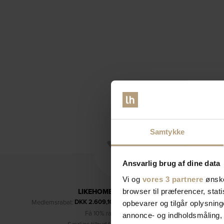
Samtykke
Ansvarlig brug af dine data
Vi og
vores 3 partnere
ønske
LIKEHOME'S KUNDEKLUB
browser til præferencer, stat
DKK
2.609,10
Medlemsrabat:
– kun for medlemmer (læs mere)
opbevarer og tilgår oplysning
Få 10% rabat på dine køb
annonce- og indholdsmåling,