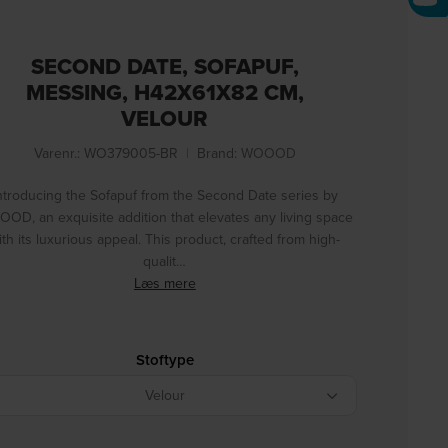
SECOND DATE, SOFAPUF,
MESSING, H42X61X82 CM,
VELOUR
Varenr.: WO379005-BR
|
Brand:
WOOOD
ntroducing the Sofapuf from the Second Date series by
OD, an exquisite addition that elevates any living space
ith its luxurious appeal. This product, crafted from high-
qualit…
Læs mere
Stoftype
Velour