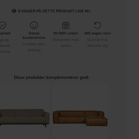
6
KIGGER PÅ DETTE PRODUKT LIGE NU
mærket
Dansk
50.000+ ordrer
365 dages retur
kundeservice
yg og
Behandlet med
God tid til at
Vi sidder klar i
dkendt
omhu
beslutte dig
Aalborg
bshop
Disse produkter komplementerer godt