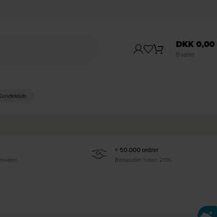
DKK
0,00
0
varer
 Kundeklub
+ 50.000 ordrer
ervarer
Behandlet siden 2016
Ti