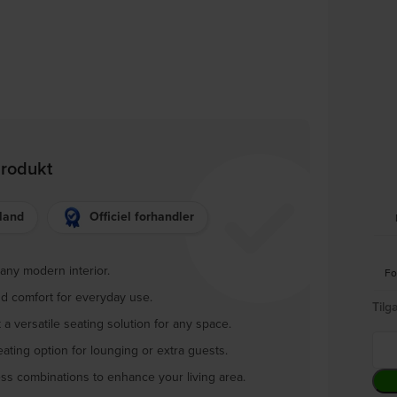
produkt
lland
Officiel forhandler
any modern interior.
Fo
nd comfort for everyday use.
Tilg
 versatile seating solution for any space.
ating option for lounging or extra guests.
ess combinations to enhance your living area.