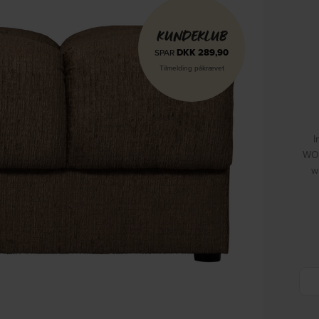
KUNDEKLUB
DKK
289,90
SPAR
Tilmelding påkrævet
I
WOO
w