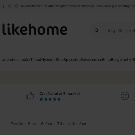
Gavekort
Møbler på afbetaling
International shipping
Kundeklub
Salg til offentlige i
Udendørsmøbler
Tilbud
Nyheder
Stue
Spisestue
Soveværelse
Entré
Boligtilbehør
B
Certificeret af E-mærket
Forside
Stue
Sofaer
Tilbehør til sofaer
/
/
/