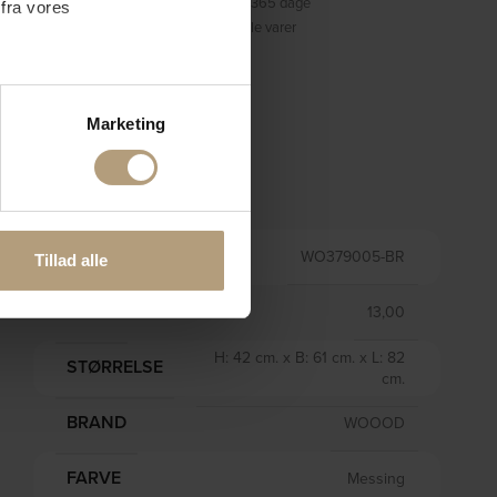
Fortrydelsesret på 365 dage
 fra vores
Prisgaranti på alle varer
ter
Marketing
ting)
Information
 medier og til at analysere
nden for sociale medier,
VARENR.
WO379005-BR
Tillad alle
e oplysninger, du har givet
VÆGT
13,00
H: 42 cm. x B: 61 cm. x L: 82
STØRRELSE
cm.
BRAND
WOOOD
FARVE
Messing