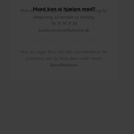
Hvad kan vi hjælpe med?
Hvis du har spørgsmål til varerne eller brug for
rådgivning, så kontakt os endelig.
Tlf. 71 74 71 34
kundeservice@likehome.dk
Hvis du søger flere mål eller specifikationer for
produktet, kan du finde dem under fanen
Specifikationer