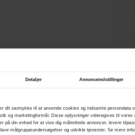
Bean, Chaiselong sofa,
Second Date, 2-personers sofa,
S
højrevendt, travertin,
natur, H78x99x226 cm, fløjl by
B
På lager
På lager
H73x178x254 cm, fløjl by
WOOOD
WOOOD
DKK
9.099,00
DKK
12.649,00
DKK
10.749,00
Detaljer
Annonceindstillinger
r dit samtykke til at anvende cookies og indsamle persondata o
CERTIFICERET AF E-MÆRKET
istik og marketingformål. Disse oplysninger videregives til vore
Tryghed når du handler
er på din enhed for at vise dig målrettede annoncer, levere tilpas
 lave målgruppeundersøgelser og udvikle tjenester. Se mere inf