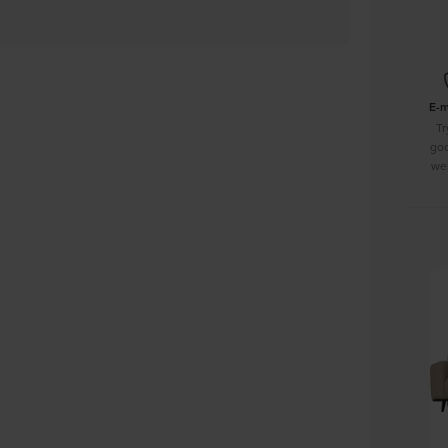
E-
Tr
go
we