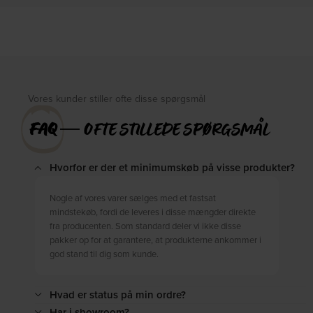
På lager
Forventet levering: 09-10-2026
DKK
12.649,00
DKK
13.799,00
DKK
16.249,00
Vores kunder stiller ofte disse spørgsmål
FAQ
― OFTE STILLEDE SPØRGSMÅL
Hvorfor er der et minimumskøb på visse produkter?
Nogle af vores varer sælges med et fastsat
mindstekøb, fordi de leveres i disse mængder direkte
fra producenten. Som standard deler vi ikke disse
pakker op for at garantere, at produkterne ankommer i
god stand til dig som kunde.
Hvad er status på min ordre?
Har i showroom?