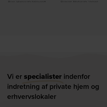
Bean, Hjørnesofa højrevendt,
Element, Modulsofa, Valnød,
lysebrun, H73x175x305 cm, læder by
Polyester (L: 102 x H: 84 x B: 100 cm.)
WOOOD
by Dutchbone
På lager
På lager
DKK
8.299,00
DKK
13.799,00
DKK
16.249,00
Vi er
specialister
indenfor
indretning af private hjem og
erhvervslokaler​