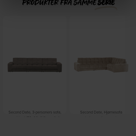
PRODUKTER FRA SAMME
SERIE
Second Date, 3-personers sofa,
Second Date, Hjørnesofa
mudder, H78x99x316 cm, fløjl
højrevendt, nougat,
by WOOOD
H78x212x316 cm, stof by
Forventet levering: 09-10-
WOOOD
2026
Forventet levering: 09-10-