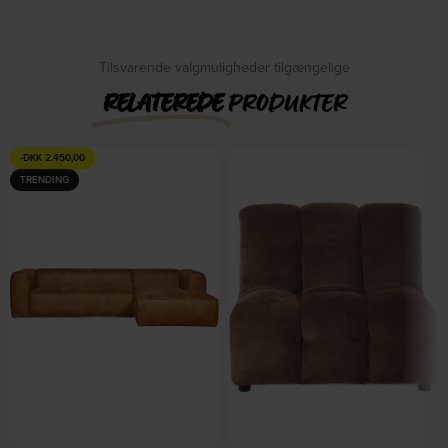
DKK
9.099,00
DKK
23.449,00
Tilsvarende valgmuligheder tilgængelige
RELATEREDE
PRODUKTER
-
DKK
2.450,00
TRENDING