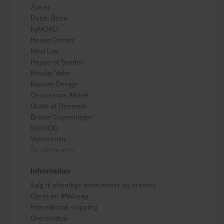
Zuiver
Dutch Bone
byNORD
House Doctor
Ideal Lux
House of Sander
Nicolas Vahé
Nielsen Design
Oscarssons Móbel
Quilts of Denmark
Broste Copenhagen
WOOOD
Vesterholm
Se alle brands
Information
Salg til offentlige institutioner og erhverv
Opret en RMA-sag
International shipping
Ordrestatus