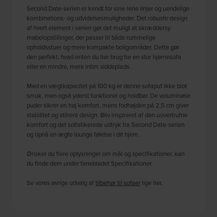
Second Date-serien er kendt for sine rene linjer og uendelige
kombinations- og udvidelsesmuligheder. Det robuste design
af hvert element i serien gør det muligt at skræddersy
møbelopstillinger, der passer til både rummelige
opholdsstuer og mere kompakte boligområder. Dette gør
den perfekt, hvad enten du har brug for en stor hjørnesofa
eller en mindre, mere intim siddeplads.
Med en vægtkapacitet på 100 kg er denne sofapuf ikke blot
smuk, men også yderst funktionel og holdbar. De voluminøse
puder sikrer en høj komfort, mens fodhøjden på 2,5 cm giver
stabilitet og stilrent design. Bliv inspireret af den uovertrufne
komfort og det sofistikerede udtryk fra Second Date-serien
og opnå en ægte lounge følelse i dit hjem.
Ønsker du flere oplysninger om mål og specifikationer, kan
du finde dem under fanebladet Specifikationer.
Se vores øvrige udvalg af
tilbehør til sofaer
lige her.