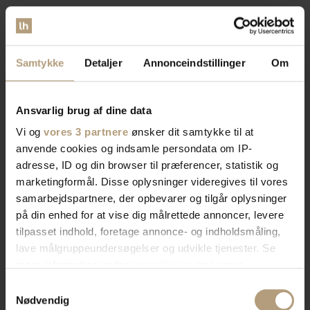
Vores brede sortiment forvandler dit rum med stil og
funktionalitet. Find tidløst design, æstetik, eller
farverigt interiør. Vi har skænke, TV-borde, bordben,
Samtykke
Detaljer
Annonceindstillinger
Om
og mere, der afspejler din stil. Vores produkter
kombinerer skønhed og praktik for et hjem der
imponerer. Skab rummet du drømmer om med os.
Ansvarlig brug af dine data
Vi og
vores 3 partnere
ønsker dit samtykke til at
Bliv kontaktet af en salgskonsulent
anvende cookies og indsamle persondata om IP-
adresse, ID og din browser til præferencer, statistik og
marketingformål. Disse oplysninger videregives til vores
samarbejdspartnere, der opbevarer og tilgår oplysninger
på din enhed for at vise dig målrettede annoncer, levere
tilpasset indhold, foretage annonce- og indholdsmåling,
lave målgruppeundersøgelser og udvikle tjenester. Se
mere information under
indstillinger
og i vores
persondatapolitik. Du kan altid trække dit samtykke
Samtykkevalg
tilbage eller ændre indstillinger fra vores
Nødvendig