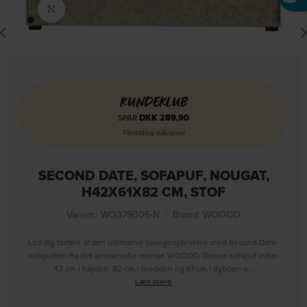
Click to enlarge
KUNDEKLUB
DKK
289,90
SPAR
Tilmelding påkrævet
SECOND DATE, SOFAPUF, NOUGAT,
H42X61X82 CM, STOF
Varenr.: WO379005-N
|
Brand:
WOOOD
Lad dig forføre af den ultimative loungeoplevelse med Second Date-
sofapuffen fra det anerkendte mærke WOOOD. Denne sofapuf måler
42 cm i højden, 82 cm i bredden og 61 cm i dybden o…
Læs mere