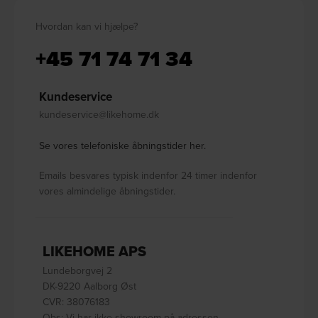
Hvordan kan vi hjælpe?
+45 71 74 71 34
Kundeservice
kundeservice@likehome.dk
Se vores telefoniske åbningstider her.
Emails besvares typisk indenfor 24 timer indenfor
vores almindelige åbningstider.
LIKEHOME APS
Lundeborgvej 2
DK-9220 Aalborg Øst
CVR: 38076183
Obs: Vi har ikke showroom på adressen