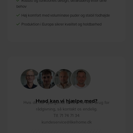
Robust og funktionelt design, skræddersy efter dine
behov
Høj komfort med voluminøse puder og stabil fodhøjde
Produktion i Europa sikrer kvalitet og holdbarhed
Hvad kan vi hjælpe med?
Hvis du har spørgsmål til varerne eller brug for
rådgivning, så kontakt os endelig.
Tlf. 71 74 71 34
kundeservice@likehome.dk