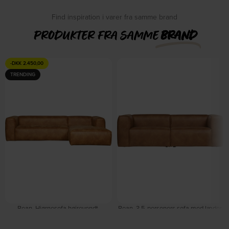
2026
DKK
13.549,00
Find inspiration i varer fra samme brand
DKK
18.049,00
PRODUKTER FRA SAMME
BRAND
-
DKK
2.450,00
TRENDING
Bean, Hjørnesofa højrevendt,
Bean, 3,5-personers sofa med læder,
lysebrun, H73x175x305 cm, læder by
lysebrun, H73x96x246 cm by
WOOOD
WOOOD