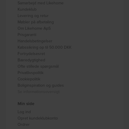
Samarbejd med Likehome
Kundeklub
Levering og retur
Møbler på afbetaling
Om Likehome ApS
Prisgaranti
Handelsbetingelser
Købssikring op til 50.000 DKK
Fortrydelsesret
Bæredygtighed
Ofte stillede spørgsmål
Privatlivspolitik
Cookiepolitik
Boliginspiration og guides
Se informationsoversigt
Min side
Log ind
Opret kundeklubkonto
Ordrer