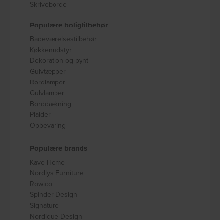
Skriveborde
Populære boligtilbehør
Badeværelsestilbehør
Køkkenudstyr
Dekoration og pynt
Gulvtæpper
Bordlamper
Gulvlamper
Borddækning
Plaider
Opbevaring
Populære brands
Kave Home
Nordlys Furniture
Rowico
Spinder Design
Signature
Nordique Design