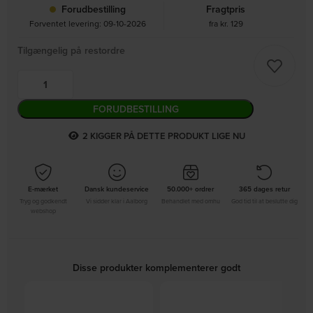
Forudbestilling
Fragtpris
Forventet levering: 09-10-2026
fra kr. 129
Tilgængelig på restordre
FORUDBESTILLING
2
KIGGER PÅ DETTE PRODUKT LIGE NU
E-mærket
Dansk kundeservice
50.000+ ordrer
365 dages retur
Tryg og godkendt
Vi sidder klar i Aalborg
Behandlet med omhu
God tid til at beslutte dig
webshop
Disse produkter komplementerer godt