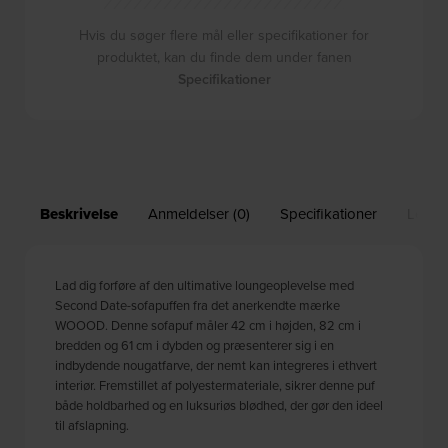
Hvis du søger flere mål eller specifikationer for
produktet, kan du finde dem under fanen
Specifikationer
Beskrivelse
Anmeldelser (0)
Specifikationer
Leveri
Lad dig forføre af den ultimative loungeoplevelse med
Second Date-sofapuffen fra det anerkendte mærke
WOOOD. Denne sofapuf måler 42 cm i højden, 82 cm i
bredden og 61 cm i dybden og præsenterer sig i en
indbydende nougatfarve, der nemt kan integreres i ethvert
interiør. Fremstillet af polyestermateriale, sikrer denne puf
både holdbarhed og en luksuriøs blødhed, der gør den ideel
til afslapning.