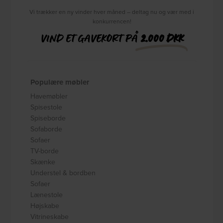
Vi trækker en ny vinder hver måned – deltag nu og vær med i
konkurrencen!
VIND ET GAVEKORT PÅ
2.000 DKK
Populære møbler
Havemøbler
Spisestole
Spiseborde
Sofaborde
Sofaer
TV-borde
Skænke
Understel & bordben
Sofaer
Lænestole
Højskabe
Vitrineskabe