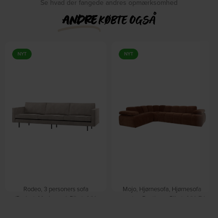
Se hvad der fangede andres opmærksomhed
ANDRE
KØBTE OGSÅ
NYT
NYT
Rodeo, 3 personers sofa
Mojo, Hjørnesofa, Hjørnesofa
(Rodeo), Mørk sand, Ribstof (H:
venstre, Rustbrun, Ribstof (H: 74
85 x B: 277 cm.) by WOOOD
x B: 310 cm.) by WOOOD
På lager
På lager