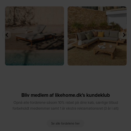
☀️ Sommerens favorit til terrassen ☀️⁠
☀️ Sommerens naturlige
...
samlingspunkt⁠
...
8
0
8
0
Bliv medlem af likehome.dk's kundeklub
Opnå alle fordelene såsom 10% rabat på dine køb, særlige tilbud
forbeholdt medlemmer samt 1 år ekstra reklamationsret (3 år i alt)
Se alle fordelene her