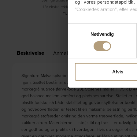
Særlige tilbud forbeholdt medlemmer
og i vores persondatapolitik. 
1 år ekstra reklamationsret (3 år i alt)
"Cookiedeklaration", eller ved
TILMELD DIG
Hvis du tillader det, vil vi og
Samtykkevalg
Indsamle præcise oply
Nødvendig
Identificere din enhed
Dine valg anvendes på hele w
Beskrivelse
Anmeldelser (0)
Specifikationer
Vi bruger cookies til at tilpas
vores trafik. Vi deler også 
Afvis
Signature Malva spisebordssæt kombinerer nordisk enkelhed 
annonceringspartnere og anal
hjem. Sættet består af et rektangulært bord med bordplade i v
dem, eller som de har indsaml
mørkegrå nuance (farvekode 29). Stolenes mål er H 75 x B 44
god balance mellem komfort og pladsbesparelse. Stellet er i m
plastik fodsko, så både stabilitet og gulvbeskyttelse er tænkt 
og hovedoverfladen er testet til en maksimal belastning på 10
mørkegrå stofsæder omkring den varme træoverflade, hvilket gø
køkken-alrum. Materialerne — stof, stål og træ — er udvalgt f
ser godt ud og er praktisk i hverdagen. Hvis du søger et stil
giver en dæmpet, moderne atmosfære, er Malva et oplagt val