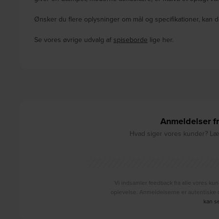
Ønsker du flere oplysninger om mål og specifikationer, kan d
Se vores øvrige udvalg af
spiseborde
lige her.
Anmeldelser fr
Hvad siger vores kunder? Læs
Vi indsamler feedback fra alle vores kun
oplevelse. Anmeldelserne er autentiske o
kan s