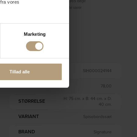
Fortrydelsesret på 365 dage
 fra vores
Prisgaranti på alle varer
ter
Marketing
ting)
Information
 medier og til at analysere
nden for sociale medier,
VARENR.
SIH000024144
Tillad alle
e oplysninger, du har givet
VÆGT
78,00
H: 75 cm. x B: 44 cm. x D:
STØRRELSE
40 cm.
VARIANT
Spisebordssæt
BRAND
Signature