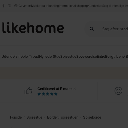
Gavekort
Møbler på afbetaling
International shipping
Kundeklub
Salg til offentlige i
Udendørsmøbler
Tilbud
Nyheder
Stue
Spisestue
Soveværelse
Entré
Boligtilbehør
B
Certificeret af E-mærket
Forside
Spisestue
Borde til spisestuen
Spiseborde
/
/
/