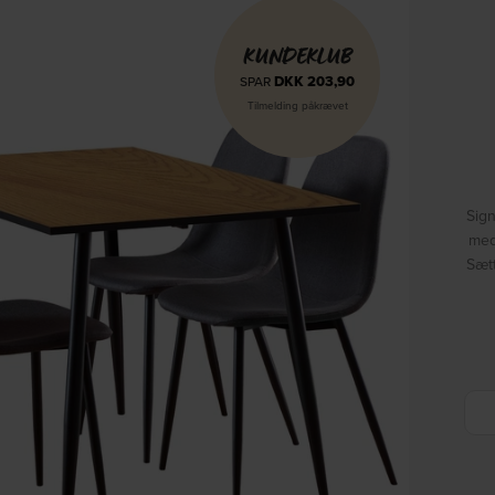
KUNDEKLUB
DKK
203,90
SPAR
Tilmelding påkrævet
Sig
med
Sætt