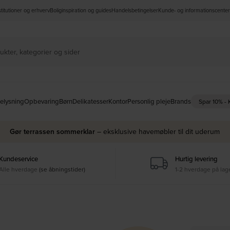
nstitutioner og erhverv
Boliginspiration og guides
Handelsbetingelser
Kunde- og informationscenter
elysning
Opbevaring
Børn
Delikatesser
Kontor
Personlig pleje
Brands
Spar 10% -
Gør terrassen sommerklar
– eksklusive havemøbler til dit uderum
Kundeservice
Hurtig levering
Alle hverdage
(se åbningstider)
1-2 hverdage på lag