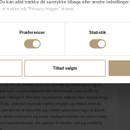
Du kan altid trække dit samtykke tilbage eller ændre indstillinger
 at trykke på "Privacy trigger" ikonet.
så gerne:
sninger om din placering, der kan være nøjagtig inden for få me
Præferencer
Statistik
 baseret på en scanning af dens unikke karakteristika (fingerprin
ebsitet.
Levering & retur
Om brandet
se vores indhold og annoncer, til at vise dig funktioner til sociale
oplysninger om din brug af vores hjemmeside med vores partnere i
Tillad valgte
med praktisk holdbarhed og er især velegnet til private
ysepartnere. Vores partnere kan kombinere disse data med andr
ild eg ru melamin og fire stole betrukket med Nesia stof i en
et fra din brug af deres tjenester.
 x D 40 cm, hvilket giver en behagelig siddehøjde og en
at sort, ru pulverlakeret stål med konisk rund profil og
ind i designet. Bordets og stolenes stålstel tåler daglig brug,
0 kg. I billedet fremstår sættet elegant og tidløst med de
r det let at forestille sig i både spisestuen og i et åbent
or deres slidstyrke og enkle vedligeholdelse, så sættet både
rent spisebordssæt, der passer til mindre rum og samtidig
g.