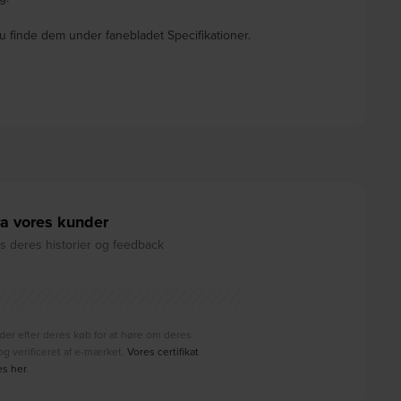
u finde dem under fanebladet Specifikationer.
a vores kunder
 deres historier og feedback
der efter deres køb for at høre om deres
g verificeret af e-mærket.
Vores certifikat
es her
.