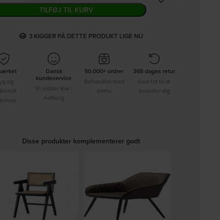
TILFØJ TIL KURV
3
KIGGER PÅ DETTE PRODUKT LIGE NU
mærket
Dansk
50.000+ ordrer
365 dages retur
kundeservice
yg og
Behandlet med
God tid til at
Vi sidder klar i
dkendt
omhu
beslutte dig
Aalborg
bshop
Disse produkter komplementerer godt