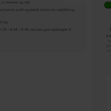
, ru melamin og stål.
d konisk profil og plastik fodsko for stabilitet og
00 kg.
(H 75 × B 44 × D 40 cm) med god siddehøjde til
E-
Tr
go
we