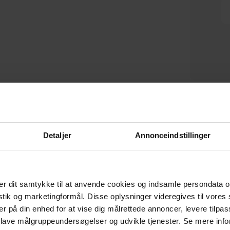
Aniela, Spisebordsstol, sort,
Collection Cras, Spisebordsstol,
stof by Kave Home
sort, H75x42x52 cm by
På lager
På lager
WOOOD
DKK
1.140,00
DKK
1.979,00
DKK
1.499,00
D
Detaljer
Annonceindstillinger
r dit samtykke til at anvende cookies og indsamle persondata o
CERTIFICERET AF E-MÆRKET
istik og marketingformål. Disse oplysninger videregives til vore
Tryghed når du handler
er på din enhed for at vise dig målrettede annoncer, levere tilpas
 lave målgruppeundersøgelser og udvikle tjenester. Se mere inf