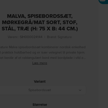
MALVA, SPISEBORDSSÆT,
MØRKEGRÅ/MAT SORT, STOF,
STÅL, TRÆ (H: 75 X B: 44 CM.)
Varenr.: SIH000024144
|
Brand:
Signature
nature Malva spisebordssæt kombinerer nordisk enkelhed
 praktisk holdbarhed og er især velegnet til private hjem.
et består af et rektangulært bord med bordplade i vild e…
Læs mere
Variant
Spisebordssæt
Størrelse