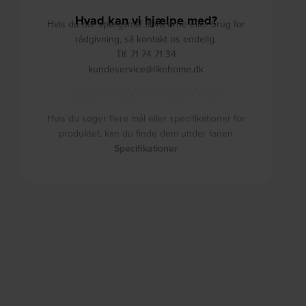
Hvad kan vi hjælpe med?
Hvis du har spørgsmål til varerne eller brug for
rådgivning, så kontakt os endelig.
Tlf. 71 74 71 34
kundeservice@likehome.dk
Hvis du søger flere mål eller specifikationer for
produktet, kan du finde dem under fanen
Specifikationer