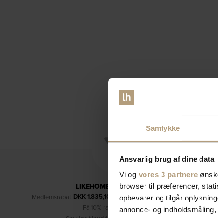
Samtykke
Ansvarlig brug af dine data
Vi og
vores 3 partnere
ønske
LIKEHOME'S KUNDEKLUB
browser til præferencer, stat
DKK
1.835,10
Medlemsrabat:
– kun for medlemmer (læs mere)
opbevarer og tilgår oplysning
Få 10% rabat på dine køb
annonce- og indholdsmåling,