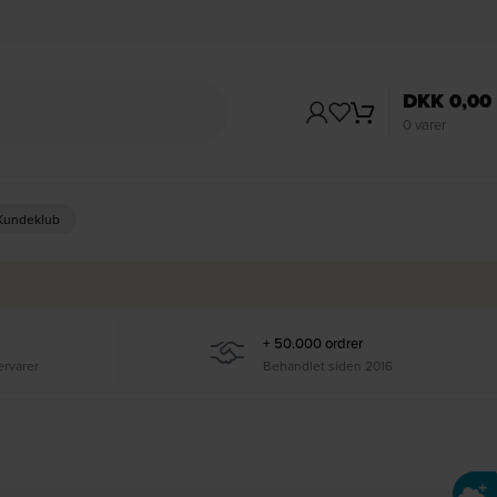
DKK
0,00
0
varer
 Kundeklub
+ 50.000 ordrer
ervarer
Behandlet siden 2016
Ti