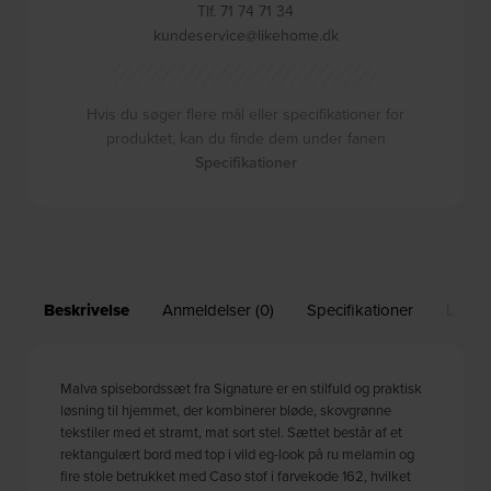
Tlf. 71 74 71 34
kundeservice@likehome.dk
Hvis du søger flere mål eller specifikationer for
produktet, kan du finde dem under fanen
Specifikationer
Beskrivelse
Anmeldelser (0)
Specifikationer
Leveri
Malva spisebordssæt fra Signature er en stilfuld og praktisk
løsning til hjemmet, der kombinerer bløde, skovgrønne
tekstiler med et stramt, mat sort stel. Sættet består af et
rektangulært bord med top i vild eg-look på ru melamin og
fire stole betrukket med Caso stof i farvekode 162, hvilket