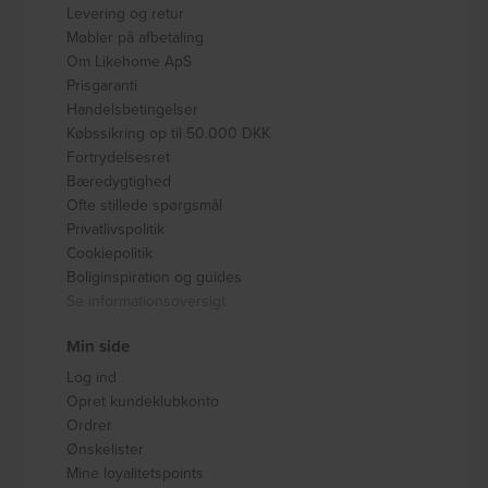
Levering og retur
Møbler på afbetaling
Om Likehome ApS
Prisgaranti
Handelsbetingelser
Købssikring op til 50.000 DKK
Fortrydelsesret
Bæredygtighed
Ofte stillede spørgsmål
Privatlivspolitik
Cookiepolitik
Boliginspiration og guides
Se informationsoversigt
Min side
Log ind
Opret kundeklubkonto
Ordrer
Ønskelister
Mine loyalitetspoints