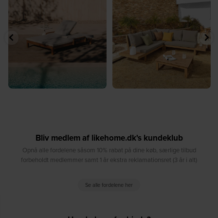
...
samlingspunkt⁠
...
8
0
8
0
Bliv medlem af likehome.dk's kundeklub
Opnå alle fordelene såsom 10% rabat på dine køb, særlige tilbud
forbeholdt medlemmer samt 1 år ekstra reklamationsret (3 år i alt)
Se alle fordelene her