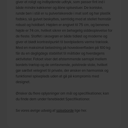
giver et roligt og indbydende udtryk, som passer fint ind i
både mindre køkkener og åbne spisestuer. De koniske,
runde ben i stål er ru pulverlakerede i mat sort og har plastik
fodsko, så gulvet beskyttes, samtidig med at stellet fremstår
robust og holdbart. Højden er angivet til 75 cm, og benenes
højde er 74 cm, hvilket sikrer en behagelig siddeoplevelse for
de fleste. Stoffet i skovgrøn er både tidløst og moderne og
giver et blødt kontrastpunkt til bordpladens varme trælook.
Med en maksimal belastning på hovedoverfladen på 100 kg
får du en dagligdags stabilitet til måltider og hverdagens
aktiviteter. Fotoet viser det afstemmende samspil mellem
bordets trætop og de omfavnende, polstrede stole, hvilket
gør sættet velegnet til private, der ønsker en harmonisk og
funktionel spiseplads uden at gå på kompromis med
designet.
Ønsker du flere oplysninger om mål og specifikationer, kan
du finde dem under fanebladet Specifikationer.
Se vores øvrige udvalg af
spiseborde
lige her.