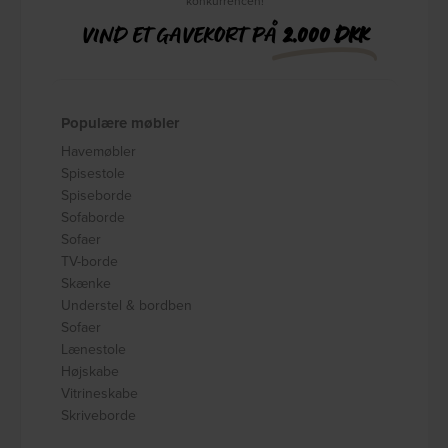
konkurrencen!
VIND ET GAVEKORT PÅ
2.000 DKK
Populære møbler
Havemøbler
Spisestole
Spiseborde
Sofaborde
Sofaer
TV-borde
Skænke
Understel & bordben
Sofaer
Lænestole
Højskabe
Vitrineskabe
Skriveborde