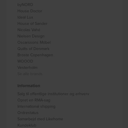
byNORD
House Doctor
Ideal Lux
House of Sander
Nicolas Vahé
Nielsen Design
Oscarssons Móbel
Quilts of Denmark
Broste Copenhagen
WOOOD
Vesterholm
Se alle brands
Information
Salg til offentlige institutioner og erhverv
Opret en RMA-sag
International shipping
Ordrestatus
Samarbejd med Likehome
Kundeklub