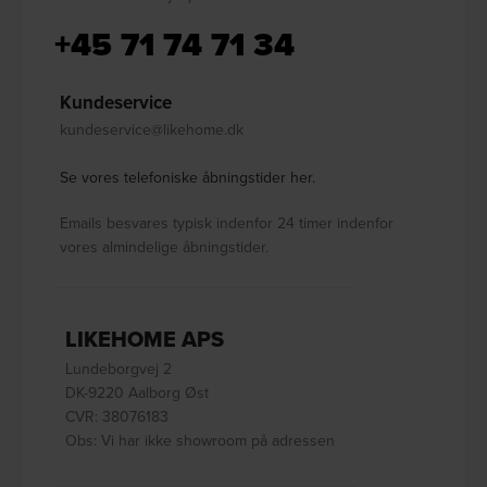
+45 71 74 71 34
Kundeservice
kundeservice@likehome.dk
Se vores telefoniske åbningstider her.
Emails besvares typisk indenfor 24 timer indenfor
vores almindelige åbningstider.
LIKEHOME APS
Lundeborgvej 2
DK-9220 Aalborg Øst
CVR: 38076183
Obs: Vi har ikke showroom på adressen