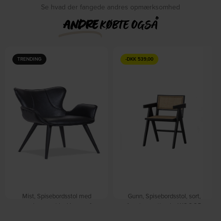
Se hvad der fangede andres opmærksomhed
ANDRE
KØBTE OGSÅ
TRENDING
-
DKK
539,00
Mist, Spisebordsstol med
Gunn, Spisebordsstol, sort,
armlæn, sort by House of
fyrretræ, rattan by WOOOD
På lager
Sander