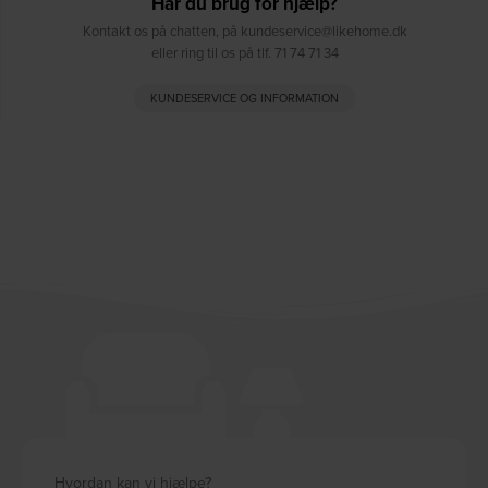
Har du brug for hjælp?
Kontakt os på chatten, på kundeservice@likehome.dk
eller ring til os på tlf. 71 74 71 34
KUNDESERVICE OG INFORMATION
Hvordan kan vi hjælpe?