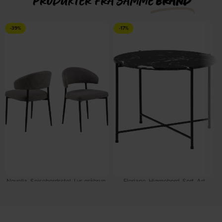
PRODUKTER FRA SAMME
BRAND
-39%
-17%
Novella, Spisebordsstol, Lys gråbrun,
Floriane, Hjørnebord, Sort, Art.
Basel stof (H: 77 x B: 56 x D: 55) by
marmorsten (H: 45 x B: 42 x D: 42) by
Signature
Signature
På lager
På lager