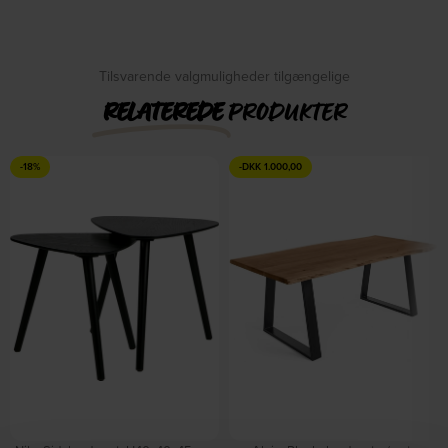
På lager
DKK
1.530,00
DKK
2.069,00
DKK
1.139,00
Tilsvarende valgmuligheder tilgængelige
RELATEREDE
PRODUKTER
-18%
-
DKK
1.000,00