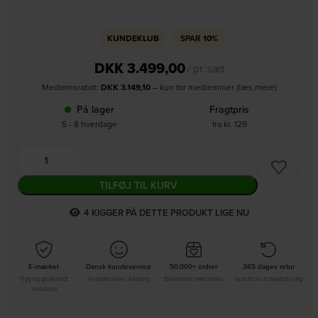
KUNDEKLUB
SPAR
10%
DKK
3.499,00
/ pr. sæt
Medlemsrabat:
DKK
3.149,10
– kun for medlemmer (læs mere)
På lager
Fragtpris
5 - 8 hverdage
fra kr. 129
TILFØJ TIL KURV
3
KIGGER PÅ DETTE PRODUKT LIGE NU
E-mærket
Dansk kundeservice
50.000+ ordrer
365 dages retur
Tryg og godkendt
Vi sidder klar i Aalborg
Behandlet med omhu
God tid til at beslutte dig
webshop