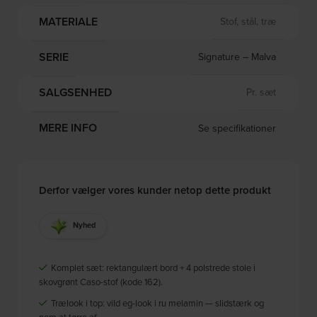
MATERIALE
Stof, stål, træ
SERIE
Signature – Malva
SALGSENHED
Pr. sæt
MERE INFO
Se specifikationer
Derfor vælger vores kunder netop dette produkt
Nyhed
Komplet sæt: rektangulært bord + 4 polstrede stole i
skovgrønt Caso-stof (kode 162).
Trælook i top: vild eg-look i ru melamin — slidstærk og