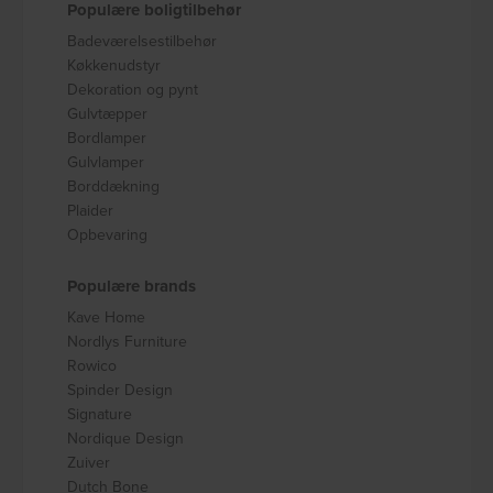
Populære boligtilbehør
Badeværelsestilbehør
Køkkenudstyr
Dekoration og pynt
Gulvtæpper
Bordlamper
Gulvlamper
Borddækning
Plaider
Opbevaring
Populære brands
Kave Home
Nordlys Furniture
Rowico
Spinder Design
Signature
Nordique Design
Zuiver
Dutch Bone