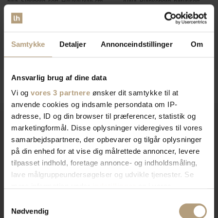
Nila, Sidebord, sort, H40x40x45 cm,
Alaia, Plankebord, natur/sort,
træ by WOOOD
H76x200x95 cm, massivt træ by
På lager
Kave Home
På lager
DKK
500,00
DKK
609,00
Samtykke
Detaljer
Annonceindstillinger
Om
DKK
5.549,00
DKK
6.549,00
Ansvarlig brug af dine data
Vi og
vores 3 partnere
ønsker dit samtykke til at
anvende cookies og indsamle persondata om IP-
adresse, ID og din browser til præferencer, statistik og
marketingformål. Disse oplysninger videregives til vores
samarbejdspartnere, der opbevarer og tilgår oplysninger
Vi er
specialister
indenfor
på din enhed for at vise dig målrettede annoncer, levere
tilpasset indhold, foretage annonce- og indholdsmåling,
indretning af private hjem og
lave målgruppeundersøgelser og udvikle tjenester. Se
mere information under
indstillinger
og i vores
erhvervslokaler​
persondatapolitik. Du kan altid trække dit samtykke
Samtykkevalg
tilbage eller ændre indstillinger fra vores
Nødvendig