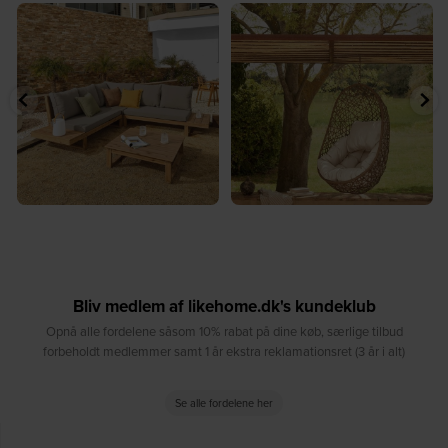
⁠
☀️ Sommerens naturlige
☀️ Find dit yndlingssted denne
samlingspunkt⁠
sommer⁠
...
...
8
0
8
0
Bliv medlem af likehome.dk's kundeklub
Opnå alle fordelene såsom 10% rabat på dine køb, særlige tilbud
forbeholdt medlemmer samt 1 år ekstra reklamationsret (3 år i alt)
Se alle fordelene her