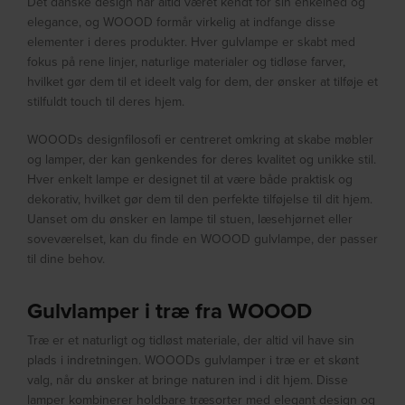
Det danske design har altid været kendt for sin enkelhed og
elegance, og WOOOD formår virkelig at indfange disse
elementer i deres produkter. Hver gulvlampe er skabt med
fokus på rene linjer, naturlige materialer og tidløse farver,
hvilket gør dem til et ideelt valg for dem, der ønsker at tilføje et
stilfuldt touch til deres hjem.
WOOODs designfilosofi er centreret omkring at skabe møbler
og lamper, der kan genkendes for deres kvalitet og unikke stil.
Hver enkelt lampe er designet til at være både praktisk og
dekorativ, hvilket gør dem til den perfekte tilføjelse til dit hjem.
Uanset om du ønsker en lampe til stuen, læsehjørnet eller
soveværelset, kan du finde en WOOOD gulvlampe, der passer
til dine behov.
Gulvlamper i træ fra WOOOD
Træ er et naturligt og tidløst materiale, der altid vil have sin
plads i indretningen. WOOODs gulvlamper i træ er et skønt
valg, når du ønsker at bringe naturen ind i dit hjem. Disse
lamper kombinerer holdbare træsorter med elegant design og