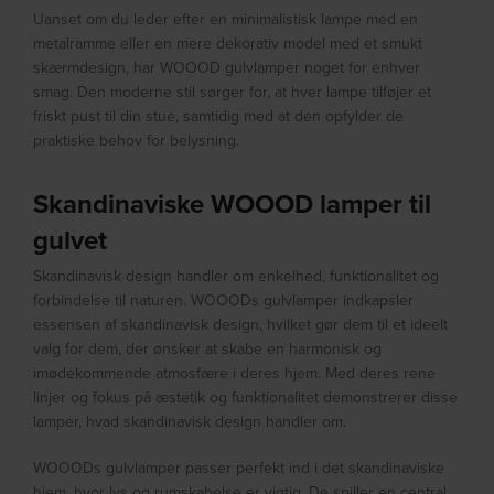
Uanset om du leder efter en minimalistisk lampe med en
metalramme eller en mere dekorativ model med et smukt
skærmdesign, har WOOOD gulvlamper noget for enhver
smag. Den moderne stil sørger for, at hver lampe tilføjer et
friskt pust til din stue, samtidig med at den opfylder de
praktiske behov for belysning.
Skandinaviske WOOOD lamper til
gulvet
Skandinavisk design handler om enkelhed, funktionalitet og
forbindelse til naturen. WOOODs gulvlamper indkapsler
essensen af skandinavisk design, hvilket gør dem til et ideelt
valg for dem, der ønsker at skabe en harmonisk og
imødekommende atmosfære i deres hjem. Med deres rene
linjer og fokus på æstetik og funktionalitet demonstrerer disse
lamper, hvad skandinavisk design handler om.
WOOODs gulvlamper passer perfekt ind i det skandinaviske
hjem, hvor lys og rumskabelse er vigtig. De spiller en central