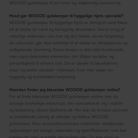
WOOOD gulvlamper til en smart og miljøvenlig investering.
Hvad gør WOOOD gulvlamper til hyggelige hjem specielle?
WOOOD gulvlamper til hyggelige hjem er designet med fokus
på at skabe en varm og behagelig atmosfære. Deres brug af
naturlige materialer som træ og den bløde, varme belysning,
de udsender, gør dem perfekte til at skabe en afslappende og
indbydende stemning. Disse lamper er ikke blot funktionelle,
men også dekorative elementer, der tilføjer karakter og
personlighed til ethvert rum. De er ideelle til læsehjørner,
stuer og andre områder i hjemmet, hvor man søger en
hyggelig og komfortabel belysning.
Hvordan finder jeg klassiske WOOOD gulvlamper online?
For at finde klassiske WOOOD gulvlamper online, kan du
besøge forskellige webshops, der specialiserer sig i møbler
og belysning, såsom likehome.dk. Her kan du browse gennem
et omfattende udvalg af stilfulde og tidløse WOOOD
gulvlamper. Hver produktbeskrivelse indeholder detaljerede
oplysninger om design, materialer og specifikationer, som kan
hjælpe dig med at træffe det bedste valg. Du kan også se