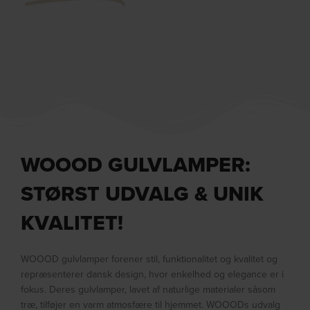
WOOOD GULVLAMPER:
STØRST UDVALG & UNIK
KVALITET!
WOOOD gulvlamper forener stil, funktionalitet og kvalitet og
repræsenterer dansk design, hvor enkelhed og elegance er i
fokus. Deres gulvlamper, lavet af naturlige materialer såsom
træ, tilføjer en varm atmosfære til hjemmet. WOOODs udvalg