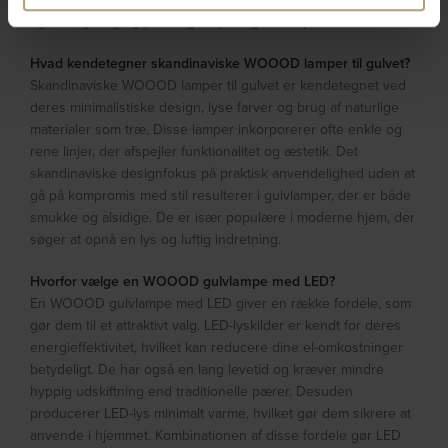
også langvarig og pålidelig belysning til dit hjem.
Hvad kendetegner skandinaviske WOOOD lamper til gulvet?
Skandinaviske WOOOD lamper til gulvet er kendetegnet ved
deres minimalistiske design, lyse farver og brug af naturlige
materialer som træ. Disse lamper inkorporerer ofte enkle og
rene linjer, der afspejler funktionalitet og æstetik. Det
skandinaviske designfokus på praktisk anvendelighed uden at
gå på kompromis med stil resulterer i gulvlamper, der er både
smukke og alsidige. De er især populære i moderne hjem, der
søger at opnå en lys og luftig indretning.
Hvorfor vælge en WOOOD gulvlampe med LED?
En WOOOD gulvlampe med LED giver en række fordele, som
gør dem til et attraktivt valg. LED-lyskilder er kendt for deres
energieffektivitet, hvilket kan reducere dine el-omkostninger
betydeligt. De har også en lang levetid og kræver mindre
hyppig udskiftning end traditionelle pærer. Desuden
producerer LED-lys minimalt varme, hvilket gør dem sikrere at
anvende i hjemmet. Kombinationen af disse fordele gør LED