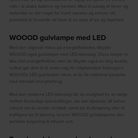
rolle i at skabe balance og harmoni. Med et udvalg af farver og
materialer er der noget for hvert værelse og enhver stil,
potentielt at forvandle dit hjem til en oase af lys og skønhed.
WOOOD gulvlampe med LED
Med den stigende fokus på energieffektivitet, tilbyder
WOOOD også gulvlamper med LED-teknologi. Disse lamper er
ikke blot energieffektive, men de tilbyder også en lang levetid,
hvilket gør dem til et smart valg for miljøbevidste forbrugere.
WOOODs LED-gulvlamper sikrer, at du får maksimal lysstyrke
med minimalt energiforbrug.
Med den moderne LED-teknologi får du mulighed for at vælge
mellem forskellige lysindstillinger, der kan tilpasses dit behov.
Uanset om du ønsker et blødt, varmt lys til afslapning eller et
kraftigere lys til læsning, leverer WOOOD gulvlamperne den
perfekte belysning til ethvert rum.