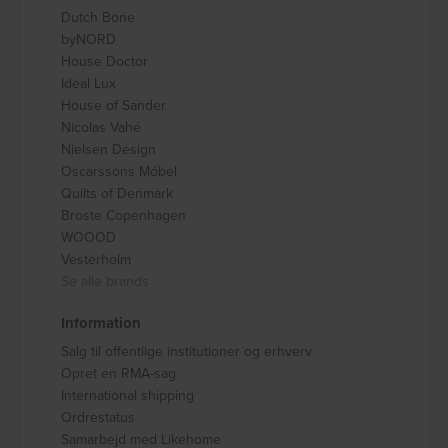
Dutch Bone
byNORD
House Doctor
Ideal Lux
House of Sander
Nicolas Vahé
Nielsen Design
Oscarssons Móbel
Quilts of Denmark
Broste Copenhagen
WOOOD
Vesterholm
Se alle brands
Information
Salg til offentlige institutioner og erhverv
Opret en RMA-sag
International shipping
Ordrestatus
Samarbejd med Likehome