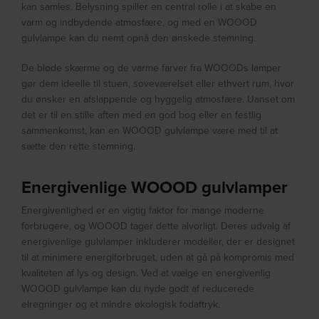
kan samles. Belysning spiller en central rolle i at skabe en
varm og indbydende atmosfære, og med en WOOOD
gulvlampe kan du nemt opnå den ønskede stemning.
De bløde skærme og de varme farver fra WOOODs lamper
gør dem ideelle til stuen, soveværelset eller ethvert rum, hvor
du ønsker en afslappende og hyggelig atmosfære. Uanset om
det er til en stille aften med en god bog eller en festlig
sammenkomst, kan en WOOOD gulvlampe være med til at
sætte den rette stemning.
Energivenlige WOOOD gulvlamper
Energivenlighed er en vigtig faktor for mange moderne
forbrugere, og WOOOD tager dette alvorligt. Deres udvalg af
energivenlige gulvlamper inkluderer modeller, der er designet
til at minimere energiforbruget, uden at gå på kompromis med
kvaliteten af lys og design. Ved at vælge en energivenlig
WOOOD gulvlampe kan du nyde godt af reducerede
elregninger og et mindre økologisk fodaftryk.