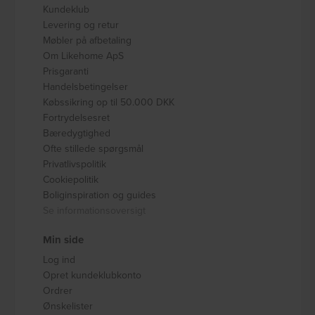
Kundeklub
Levering og retur
Møbler på afbetaling
Om Likehome ApS
Prisgaranti
Handelsbetingelser
Købssikring op til 50.000 DKK
Fortrydelsesret
Bæredygtighed
Ofte stillede spørgsmål
Privatlivspolitik
Cookiepolitik
Boliginspiration og guides
Se informationsoversigt
Min side
Log ind
Opret kundeklubkonto
Ordrer
Ønskelister