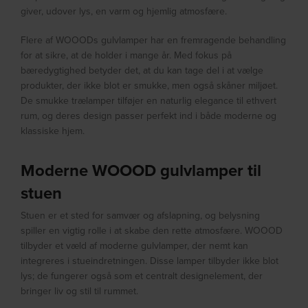
giver, udover lys, en varm og hjemlig atmosfære.
Flere af WOOODs gulvlamper har en fremragende behandling
for at sikre, at de holder i mange år. Med fokus på
bæredygtighed betyder det, at du kan tage del i at vælge
produkter, der ikke blot er smukke, men også skåner miljøet.
De smukke trælamper tilføjer en naturlig elegance til ethvert
rum, og deres design passer perfekt ind i både moderne og
klassiske hjem.
Moderne WOOOD gulvlamper til
stuen
Stuen er et sted for samvær og afslapning, og belysning
spiller en vigtig rolle i at skabe den rette atmosfære. WOOOD
tilbyder et væld af moderne gulvlamper, der nemt kan
integreres i stueindretningen. Disse lamper tilbyder ikke blot
lys; de fungerer også som et centralt designelement, der
bringer liv og stil til rummet.