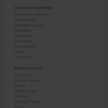
Populære boligtilbehør
Badeværelsestilbehør
Køkkenudstyr
Dekoration og pynt
Gulvtæpper
Bordlamper
Gulvlamper
Borddækning
Plaider
Opbevaring
Populære brands
Kave Home
Nordlys Furniture
Rowico
Spinder Design
Signature
Nordique Design
Zuiver