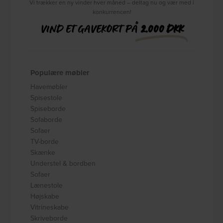
Vi trækker en ny vinder hver måned – deltag nu og vær med i
konkurrencen!
VIND ET GAVEKORT PÅ
2.000 DKK
Populære møbler
Havemøbler
Spisestole
Spiseborde
Sofaborde
Sofaer
TV-borde
Skænke
Understel & bordben
Sofaer
Lænestole
Højskabe
Vitrineskabe
Skriveborde