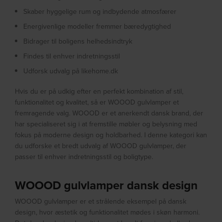
Skaber hyggelige rum og indbydende atmosfærer
Energivenlige modeller fremmer bæredygtighed
Bidrager til boligens helhedsindtryk
Findes til enhver indretningsstil
Udforsk udvalg på likehome.dk
Hvis du er på udkig efter en perfekt kombination af stil,
funktionalitet og kvalitet, så er WOOOD gulvlamper et
fremragende valg. WOOOD er et anerkendt dansk brand, der
har specialiseret sig i at fremstille møbler og belysning med
fokus på moderne design og holdbarhed. I denne kategori kan
du udforske et bredt udvalg af WOOOD gulvlamper, der
passer til enhver indretningsstil og boligtype.
WOOOD gulvlamper dansk design
WOOOD gulvlamper er et strålende eksempel på dansk
design, hvor æstetik og funktionalitet mødes i skøn harmoni.