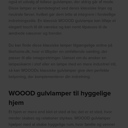
også et udvalg af tidløse gulvlamper, der aldrig går af mode.
Disse lamper er kendetegnet ved deres klassiske linjer og
neutrale farver, hvilket gør dem lette at integrere i forskellige
indretningsstile. En klassisk WOOOD gulvlampe kan tilføje et
elegant touch til dit værelse og kan nemt tilpasses til de
ændrede sæsoner og trender.
Du kan finde disse klassiske lamper tilgængelige online på
likehome.dk, hvor vi tilbyder en omfattende samling, der
passer til alle smagsretninger. Uanset om du ønsker en
lampeskærm i stof eller en lampe med en mere industriel stil,
så kan WOOODs klassiske gulvlamper give den perfekte
belysning, der komplementerer din indretning.
WOOOD gulvlamper til hyggelige
hjem
Et hjem er mere end blot et sted at bo; det er et sted, hvor
minder skabes og relationer styrkes. WOOOD gulvlamper
hjælper med at skabe hyggelige rum, hvor familie og venner