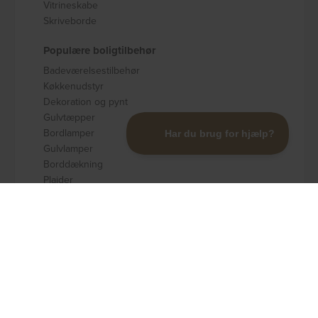
Vitrineskabe
Skriveborde
Populære boligtilbehør
Badeværelsestilbehør
Køkkenudstyr
Dekoration og pynt
Gulvtæpper
Bordlamper
Gulvlamper
Borddækning
Plaider
Opbevaring
Populære brands
Kave Home
Nordlys Furniture
Rowico
Spinder Design
Signature