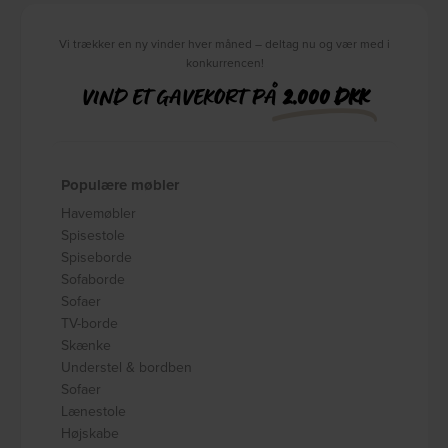
Vi trækker en ny vinder hver måned – deltag nu og vær med i
konkurrencen!
VIND ET GAVEKORT PÅ
2.000 DKK
Populære møbler
Havemøbler
Spisestole
Spiseborde
Sofaborde
Sofaer
TV-borde
Skænke
Understel & bordben
Sofaer
Lænestole
Højskabe