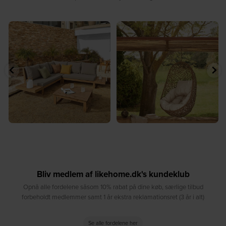
⁠
☀️ Sommerens naturlige
☀️ Find dit yndlingssted denne
samlingspunkt⁠
sommer⁠
...
...
8
0
8
0
Bliv medlem af likehome.dk's kundeklub
Opnå alle fordelene såsom 10% rabat på dine køb, særlige tilbud
forbeholdt medlemmer samt 1 år ekstra reklamationsret (3 år i alt)
Se alle fordelene her