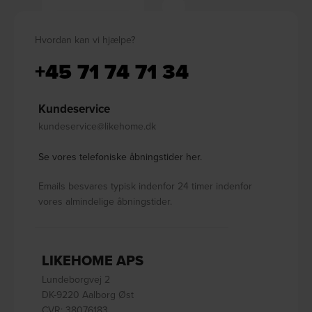
Hvordan kan vi hjælpe?
+45 71 74 71 34
Kundeservice
kundeservice@likehome.dk
Se vores telefoniske åbningstider her.
Emails besvares typisk indenfor 24 timer indenfor
vores almindelige åbningstider.
LIKEHOME APS
Lundeborgvej 2
DK-9220 Aalborg Øst
CVR: 38076183