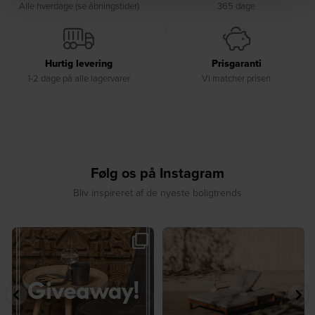
Alle hverdage (se åbningstider)
365 dage
Hurtig levering
Prisgaranti
1-2 dage på alle lagervarer
Vi matcher prisen
Følg os på Instagram
Bliv inspireret af de nyeste boligtrends
🎉 GIVEAWAY 🎉⁠
☀️ Sommerens favorit til terrassen ☀️⁠
...
Vind det stilfulde Sasha
...
8
0
187
194