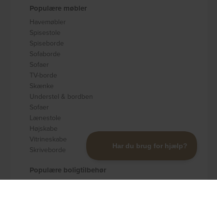
Populære møbler
Havemøbler
Spisestole
Spiseborde
Sofaborde
Sofaer
TV-borde
Skænke
Understel & bordben
Sofaer
Lænestole
Højskabe
Vitrineskabe
Skriveborde
Populære boligtilbehør
Badeværelsestilbehør
Køkkenudstyr
Dekoration og pynt
Gulvtæpper