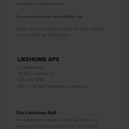
kundeservice@likehome.dk
Se vores telefoniske åbningstider her.
Emails besvares typisk indenfor 24 timer indenfor
vores almindelige åbningstider.
LIKEHOME APS
Lundeborgvej 2
DK-9220 Aalborg Øst
CVR: 38076183
Obs: Vi har ikke showroom på adressen
Om Likehome ApS
Hos Likehome indbydes du ind i et online rum
præget af nordiske nuancer, hvor vi prioriterer