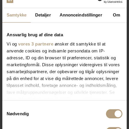
Samtykke
Detaljer
Annonceindstillinger
Om
Ansvarlig brug af dine data
Vi og
vores 3 partnere
ønsker dit samtykke til at
anvende cookies og indsamle persondata om IP-
adresse, ID og din browser til præferencer, statistik og
marketingformål. Disse oplysninger videregives til vores
samarbejdspartnere, der opbevarer og tilgår oplysninger
på din enhed for at vise dig målrettede annoncer, levere
tilpasset indhold, foretage annonce- og indholdsmåling,
lave målgruppeundersøgelser og udvikle tjenester. Se
mere information under
indstillinger
og i vores
persondatapolitik. Du kan altid trække dit samtykke
Samtykkevalg
tilbage eller ændre indstillinger fra vores
Nødvendig
"Cookiedeklaration", eller ved at trykke på "Privacy
trigger" ikonet.