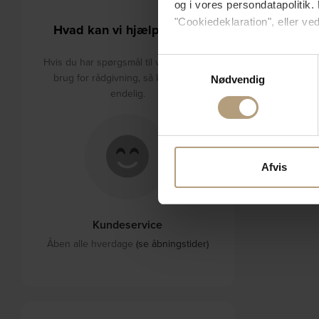
og i vores persondatapolitik. 
"Cookiedeklaration", eller ved
Hvad kan vi hjælpe med?
Hvis du tillader det, vil vi og
Hvis du har spørgsmål til varerne eller
Samtykkevalg
Indsamle præcise oply
brug for rådgivning, så kontakt os
Nødvendig
Identificere din enhed
endelig.
Dine valg anvendes på hele w
Vi bruger cookies til at tilpas
vores trafik. Vi deler også 
Afvis
annonceringspartnere og anal
dem, eller som de har indsaml
Kundeservice
Åben alle hverdage
(se åbningstider)