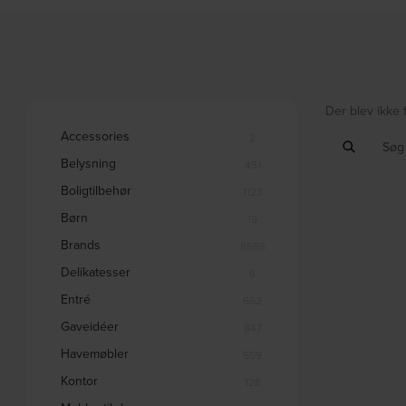
Der blev ikke 
Accessories
2
Belysning
451
Boligtilbehør
1123
Børn
19
Brands
8588
Delikatesser
6
Entré
662
Gaveidéer
847
Havemøbler
559
Kontor
128