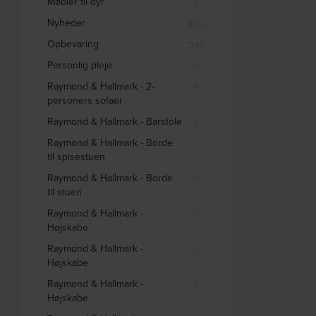
Møbler til dyr
3
Nyheder
1834
Opbevaring
242
Personlig pleje
31
Raymond & Hallmark - 2-
5
personers sofaer
Raymond & Hallmark - Barstole
3
Raymond & Hallmark - Borde
1
til spisestuen
Raymond & Hallmark - Borde
0
til stuen
Raymond & Hallmark -
0
Højskabe
Raymond & Hallmark -
0
Højskabe
Raymond & Hallmark -
0
Højskabe