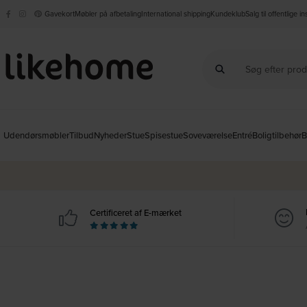
Gavekort
Møbler på afbetaling
International shipping
Kundeklub
Salg til offentlige i
Udendørsmøbler
Tilbud
Nyheder
Stue
Spisestue
Soveværelse
Entré
Boligtilbehør
B
Certificeret af E-mærket