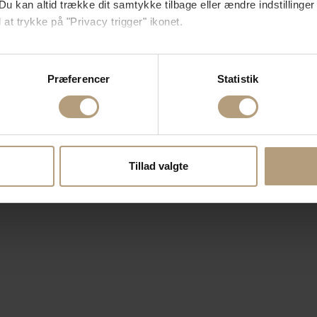
Du kan altid trække dit samtykke tilbage eller ændre indstillinger
 at trykke på "Privacy trigger" ikonet.
så gerne:
sninger om din placering, der kan være nøjagtig inden for få me
Præferencer
Statistik
 baseret på en scanning af dens unikke karakteristika (fingerprin
ebsitet.
se vores indhold og annoncer, til at vise dig funktioner til sociale
oplysninger om din brug af vores hjemmeside med vores partnere i
Tillad valgte
ysepartnere. Vores partnere kan kombinere disse data med andr
et fra din brug af deres tjenester.