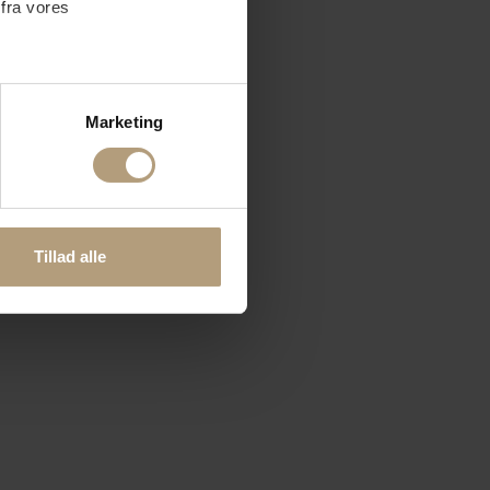
 fra vores
ter
Marketing
ting)
 medier og til at analysere
nden for sociale medier,
Tillad alle
e oplysninger, du har givet