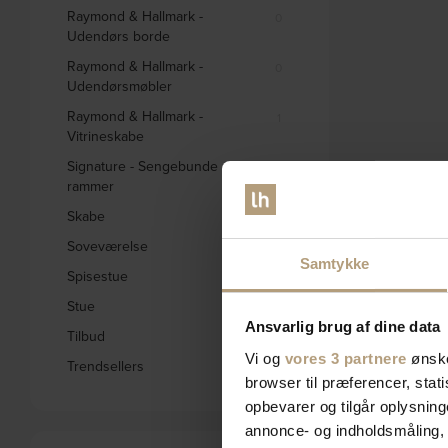
Raymond & Hallmark -
0
Udendørs borde
Raymond & Hallmark -
0
Udendørsmøbler
Raymond & Hallmark -
1
Vitrineskabe
Signature - Sengebunde og
0
rammer
Skabe
332
Soveværelse
578
Samtykke
Spisestue
1656
Stue
2795
Ansvarlig brug af dine data
Tilbud
1846
Vi og
vores 3 partnere
ønske
Trendsellers
572
browser til præferencer, stat
opbevarer og tilgår oplysning
annonce- og indholdsmåling,