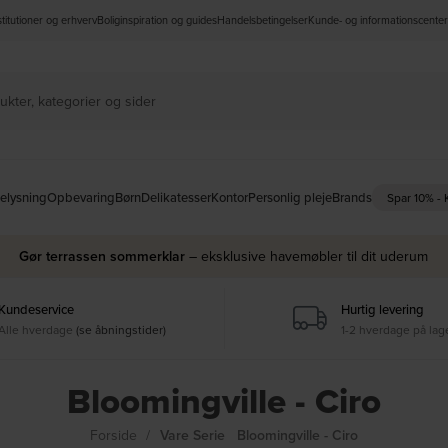
nstitutioner og erhverv
Boliginspiration og guides
Handelsbetingelser
Kunde- og informationscenter
elysning
Opbevaring
Børn
Delikatesser
Kontor
Personlig pleje
Brands
Spar 10% -
Gør terrassen sommerklar
– eksklusive havemøbler til dit uderum
Kundeservice
Hurtig levering
Alle hverdage
(se åbningstider)
1-2 hverdage på lag
Bloomingville - Ciro
Forside
Vare Serie
Bloomingville - Ciro