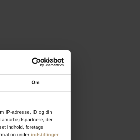
Om
m IP-adresse, ID og din
s samarbejdspartnere, der
set indhold, foretage
ormation under
indstillinger