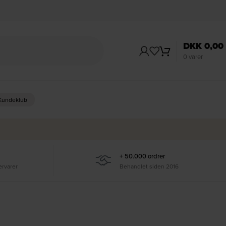
DKK
0,00
0
varer
 Kundeklub
+ 50.000 ordrer
ervarer
Behandlet siden 2016