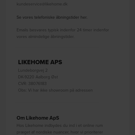
kundeservice@likehome.dk
Se vores telefoniske åbningstider her.
Emails besvares typisk indenfor 24 timer indenfor
vores almindelige åbningstider.
LIKEHOME APS
Lundeborgvej 2
DK-9220 Aalborg Øst
CVR: 38076183
Obs: Vi har ikke showroom på adressen
Om Likehome ApS
Hos Likehome indbydes du ind i et online rum
præget af nordiske nuancer, hvor vi prioriterer