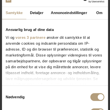
Samtykke
Detaljer
Annonceindstillinger
Om
Ansvarlig brug af dine data
Vi og
vores 3 partnere
ønsker dit samtykke til at
anvende cookies og indsamle persondata om IP-
adresse, ID og din browser til præferencer, statistik og
marketingformål. Disse oplysninger videregives til vores
samarbejdspartnere, der opbevarer og tilgår oplysninger
på din enhed for at vise dig målrettede annoncer, levere
tilpasset indhold, foretage annonce- og indholdsmåling,
lave målgruppeundersøgelser og udvikle tjenester. Se
mere information under
indstillinger
og i vores
persondatapolitik. Du kan altid trække dit samtykke
Samtykkevalg
tilbage eller ændre indstillinger fra vores
Nødvendig
"Cookiedeklaration", eller ved at trykke på "Privacy
trigger" ikonet.