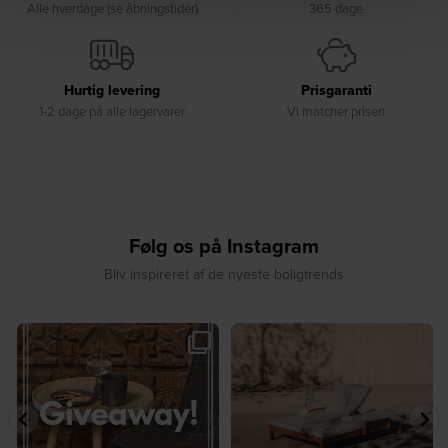
Alle hverdage (se åbningstider)
365 dage
Hurtig levering
Prisgaranti
1-2 dage på alle lagervarer
Vi matcher prisen
Følg os på Instagram
Bliv inspireret af de nyeste boligtrends
🎉 GIVEAWAY 🎉⁠
☀️ Sommerens favorit til terrassen ☀️⁠
...
Vind det stilfulde Sasha
...
8
0
207
217