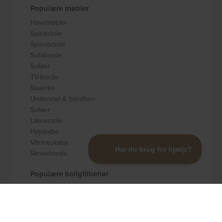
Populære møbler
Havemøbler
Spisestole
Spiseborde
Sofaborde
Sofaer
TV-borde
Skænke
Understel & bordben
Sofaer
Lænestole
Højskabe
Vitrineskabe
Skriveborde
Populære boligtilbehør
Badeværelsestilbehør
Køkkenudstyr
Dekoration og pynt
Gulvtæpper