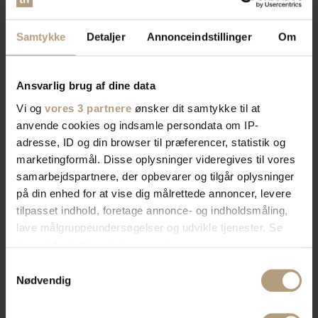
Samtykke
Detaljer
Annonceindstillinger
Om
Ansvarlig brug af dine data
Vi og
vores 3 partnere
ønsker dit samtykke til at
anvende cookies og indsamle persondata om IP-
adresse, ID og din browser til præferencer, statistik og
marketingformål. Disse oplysninger videregives til vores
samarbejdspartnere, der opbevarer og tilgår oplysninger
på din enhed for at vise dig målrettede annoncer, levere
tilpasset indhold, foretage annonce- og indholdsmåling,
lave målgruppeundersøgelser og udvikle tjenester. Se
mere information under
indstillinger
og i vores
persondatapolitik. Du kan altid trække dit samtykke
Samtykkevalg
tilbage eller ændre indstillinger fra vores
Nødvendig
"Cookiedeklaration", eller ved at trykke på "Privacy
trigger" ikonet.