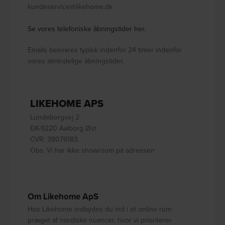
kundeservice@likehome.dk
Se vores telefoniske åbningstider her.
Emails besvares typisk indenfor 24 timer indenfor
vores almindelige åbningstider.
LIKEHOME APS
Lundeborgvej 2
DK-9220 Aalborg Øst
CVR: 38076183
Obs: Vi har ikke showroom på adressen
Om Likehome ApS
Hos Likehome indbydes du ind i et online rum
præget af nordiske nuancer, hvor vi prioriterer