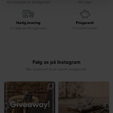
Alle hverdage (se åbningstider)
365 dage
Hurtig levering
Prisgaranti
1-2 dage på alle lagervarer
Vi matcher prisen
Følg os på Instagram
Bliv inspireret af de nyeste boligtrends
🎉 GIVEAWAY 🎉⁠
☀️ Sommerens favorit til terrassen ☀️⁠
...
Vind det stilfulde Sasha
...
8
0
220
237