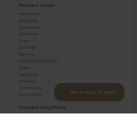
Populære møbler
Havemøbler
Spisestole
Spiseborde
Sofaborde
Sofaer
TV-borde
Skænke
Understel & bordben
Sofaer
Lænestole
Højskabe
Vitrineskabe
Skriveborde
Populære boligtilbehør
Badeværelsestilbehør
Køkkenudstyr
Dekoration og pynt
Gulvtæpper