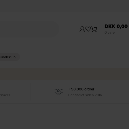
DKK
0,00
0
varer
 Kundeklub
+ 50.000 ordrer
ervarer
Behandlet siden 2016