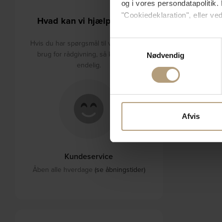
og i vores persondatapolitik. 
"Cookiedeklaration", eller ved
Hvad kan vi hjælpe med?
Hvis du tillader det, vil vi og
Hvis du har spørgsmål til varerne eller
Samtykkevalg
Indsamle præcise oply
brug for rådgivning, så kontakt os
Nødvendig
Identificere din enhed
endelig.
Dine valg anvendes på hele w
Vi bruger cookies til at tilpas
vores trafik. Vi deler også 
Afvis
annonceringspartnere og anal
dem, eller som de har indsaml
Kundeservice
Åben alle hverdage
(se åbningstider)