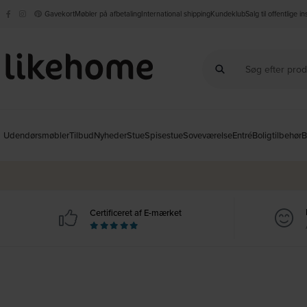
Gavekort
Møbler på afbetaling
International shipping
Kundeklub
Salg til offentlige i
Udendørsmøbler
Tilbud
Nyheder
Stue
Spisestue
Soveværelse
Entré
Boligtilbehør
B
Certificeret af E-mærket