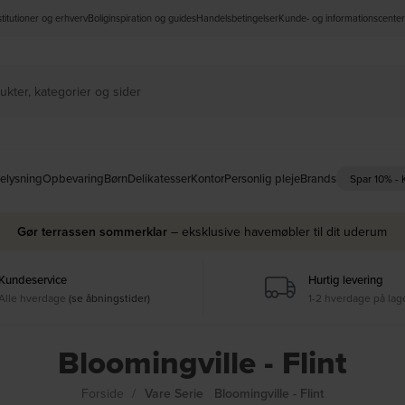
nstitutioner og erhverv
Boliginspiration og guides
Handelsbetingelser
Kunde- og informationscenter
elysning
Opbevaring
Børn
Delikatesser
Kontor
Personlig pleje
Brands
Spar 10% -
Gør terrassen sommerklar
– eksklusive havemøbler til dit uderum
Kundeservice
Hurtig levering
Alle hverdage
(se åbningstider)
1-2 hverdage på lag
Bloomingville - Flint
Forside
Vare Serie
Bloomingville - Flint