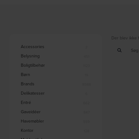
Der blev ikke 
Accessories
2
Belysning
451
Boligtilbehør
1123
Børn
19
Brands
8588
Delikatesser
6
Entré
662
Gaveidéer
847
Havemøbler
559
Kontor
128