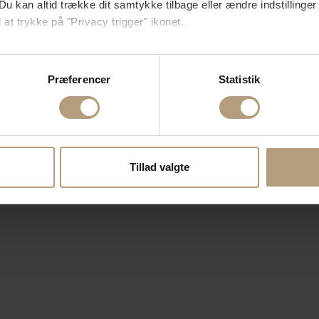
Du kan altid trække dit samtykke tilbage eller ændre indstillinger
 at trykke på "Privacy trigger" ikonet.
så gerne:
sninger om din placering, der kan være nøjagtig inden for få me
Præferencer
Statistik
 baseret på en scanning af dens unikke karakteristika (fingerprin
ebsitet.
se vores indhold og annoncer, til at vise dig funktioner til sociale
oplysninger om din brug af vores hjemmeside med vores partnere i
Tillad valgte
ysepartnere. Vores partnere kan kombinere disse data med andr
et fra din brug af deres tjenester.