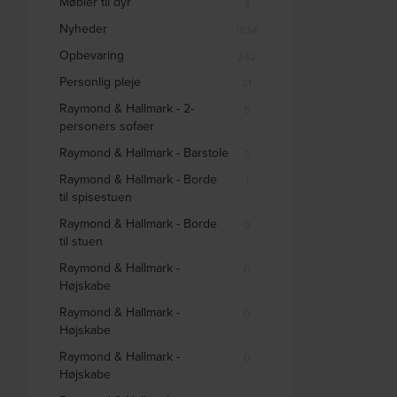
Møbler til dyr
3
Nyheder
1834
Opbevaring
242
Personlig pleje
31
Raymond & Hallmark - 2-
5
personers sofaer
Raymond & Hallmark - Barstole
3
Raymond & Hallmark - Borde
1
til spisestuen
Raymond & Hallmark - Borde
0
til stuen
Raymond & Hallmark -
0
Højskabe
Raymond & Hallmark -
0
Højskabe
Raymond & Hallmark -
0
Højskabe