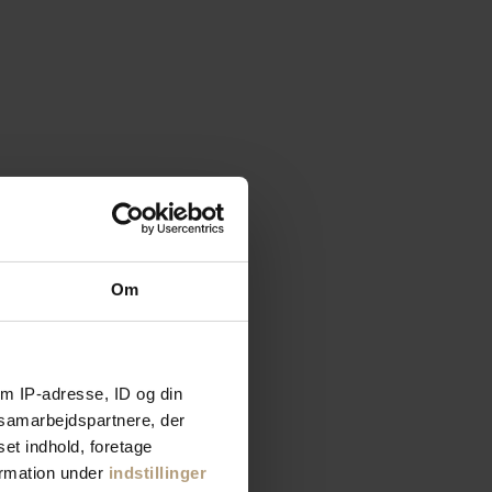
Om
m IP-adresse, ID og din
s samarbejdspartnere, der
set indhold, foretage
ormation under
indstillinger