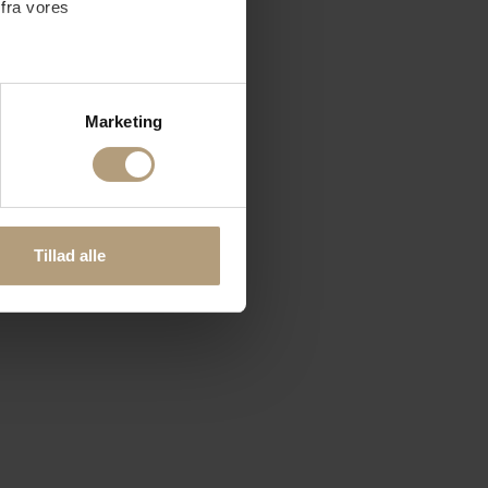
 fra vores
ter
Marketing
ting)
 medier og til at analysere
nden for sociale medier,
Tillad alle
e oplysninger, du har givet