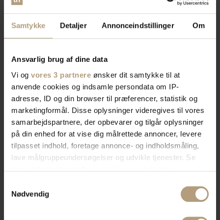
Samtykke
Detaljer
Annonceindstillinger
Om
Ansvarlig brug af dine data
Vi og
vores 3 partnere
ønsker dit samtykke til at
anvende cookies og indsamle persondata om IP-
adresse, ID og din browser til præferencer, statistik og
marketingformål. Disse oplysninger videregives til vores
samarbejdspartnere, der opbevarer og tilgår oplysninger
på din enhed for at vise dig målrettede annoncer, levere
tilpasset indhold, foretage annonce- og indholdsmåling,
lave målgruppeundersøgelser og udvikle tjenester. Se
mere information under
indstillinger
og i vores
persondatapolitik. Du kan altid trække dit samtykke
Samtykkevalg
tilbage eller ændre indstillinger fra vores
Nødvendig
"Cookiedeklaration", eller ved at trykke på "Privacy
trigger" ikonet.