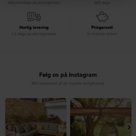
Alle hverdage (se åbningstider)
365 dage
Hurtig levering
Prisgaranti
1-2 dage på alle lagervarer
Vi matcher prisen
Følg os på Instagram
Bliv inspireret af de nyeste boligtrends
⁠
☀️ Sommerens naturlige
☀️ Find dit yndlingssted denne
samlingspunkt⁠
sommer⁠
...
...
8
0
8
0