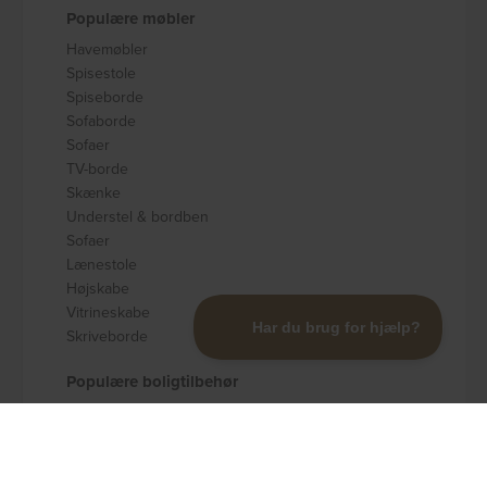
Populære møbler
Havemøbler
Spisestole
Spiseborde
Sofaborde
Sofaer
TV-borde
Skænke
Understel & bordben
Sofaer
Lænestole
Højskabe
Vitrineskabe
Skriveborde
Populære boligtilbehør
Badeværelsestilbehør
Køkkenudstyr
Dekoration og pynt
Gulvtæpper