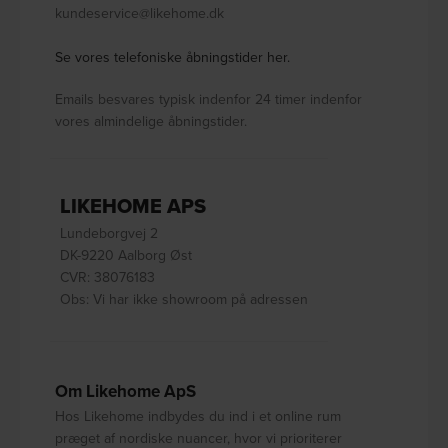
kundeservice@likehome.dk
Se vores telefoniske åbningstider her.
Emails besvares typisk indenfor 24 timer indenfor
vores almindelige åbningstider.
LIKEHOME APS
Lundeborgvej 2
DK-9220 Aalborg Øst
CVR: 38076183
Obs: Vi har ikke showroom på adressen
Om Likehome ApS
Hos Likehome indbydes du ind i et online rum
præget af nordiske nuancer, hvor vi prioriterer