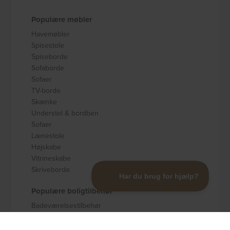
Populære møbler
Havemøbler
Spisestole
Spiseborde
Sofaborde
Sofaer
TV-borde
Skænke
Understel & bordben
Sofaer
Lænestole
Højskabe
Vitrineskabe
Skriveborde
Populære boligtilbehør
Badeværelsestilbehør
Køkkenudstyr
Dekoration og pynt