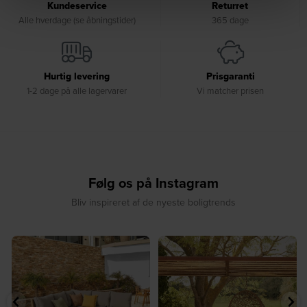
Kundeservice
Returret
Alle hverdage (se åbningstider)
365 dage
Hurtig levering
Prisgaranti
1-2 dage på alle lagervarer
Vi matcher prisen
Følg os på Instagram
Bliv inspireret af de nyeste boligtrends
⁠
☀️ Sommerens naturlige
☀️ Find dit yndlingssted denne
samlingspunkt⁠
sommer⁠
...
...
7
0
7
0