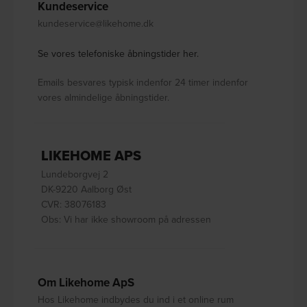
Kundeservice
kundeservice@likehome.dk
Se vores telefoniske åbningstider her.
Emails besvares typisk indenfor 24 timer indenfor
vores almindelige åbningstider.
LIKEHOME APS
Lundeborgvej 2
DK-9220 Aalborg Øst
CVR: 38076183
Obs: Vi har ikke showroom på adressen
Om Likehome ApS
Hos Likehome indbydes du ind i et online rum