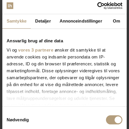
Samtykke
Detaljer
Annonceindstillinger
Om
Ansvarlig brug af dine data
Vi og
vores 3 partnere
ønsker dit samtykke til at
anvende cookies og indsamle persondata om IP-
adresse, ID og din browser til præferencer, statistik og
marketingformål. Disse oplysninger videregives til vores
samarbejdspartnere, der opbevarer og tilgår oplysninger
på din enhed for at vise dig målrettede annoncer, levere
tilpasset indhold, foretage annonce- og indholdsmåling,
lave målgruppeundersøgelser og udvikle tjenester. Se
mere information under
indstillinger
og i vores
persondatapolitik. Du kan altid trække dit samtykke
Samtykkevalg
tilbage eller ændre indstillinger fra vores
Nødvendig
"Cookiedeklaration", eller ved at trykke på "Privacy