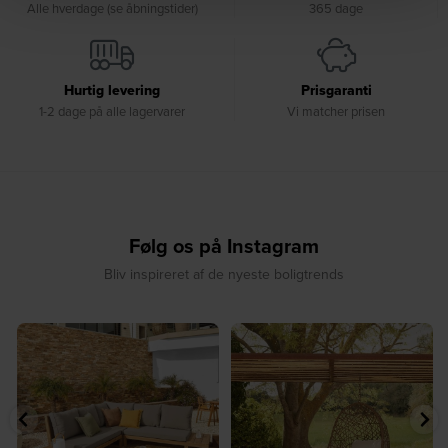
Alle hverdage (se åbningstider)
365 dage
Hurtig levering
Prisgaranti
1-2 dage på alle lagervarer
Vi matcher prisen
Følg os på Instagram
Bliv inspireret af de nyeste boligtrends
⁠
☀️ Sommerens naturlige
☀️ Find dit yndlingssted denne
samlingspunkt⁠
sommer⁠
...
...
8
0
8
0