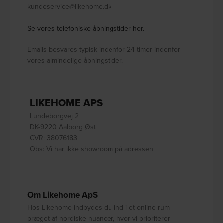
kundeservice@likehome.dk
Se vores telefoniske åbningstider her.
Emails besvares typisk indenfor 24 timer indenfor
vores almindelige åbningstider.
LIKEHOME APS
Lundeborgvej 2
DK-9220 Aalborg Øst
CVR: 38076183
Obs: Vi har ikke showroom på adressen
Om Likehome ApS
Hos Likehome indbydes du ind i et online rum
præget af nordiske nuancer, hvor vi prioriterer