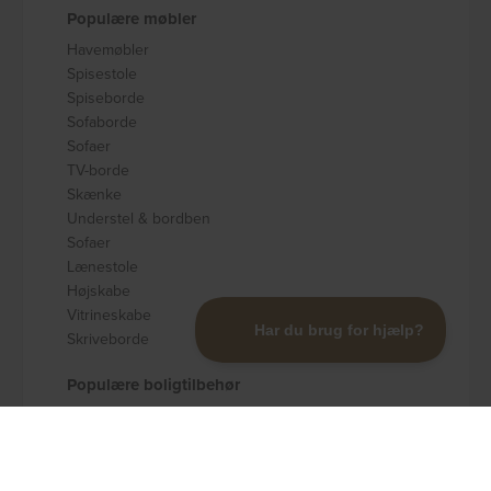
Populære møbler
Havemøbler
Spisestole
Spiseborde
Sofaborde
Sofaer
TV-borde
Skænke
Understel & bordben
Sofaer
Lænestole
Højskabe
Vitrineskabe
Skriveborde
Populære boligtilbehør
Badeværelsestilbehør
Køkkenudstyr
Dekoration og pynt
Gulvtæpper