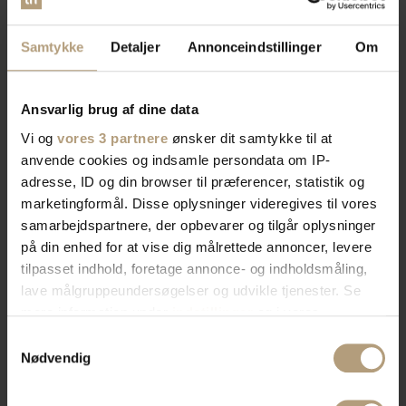
Samtykke
Detaljer
Annonceindstillinger
Om
Ansvarlig brug af dine data
Vi og
vores 3 partnere
ønsker dit samtykke til at
anvende cookies og indsamle persondata om IP-
adresse, ID og din browser til præferencer, statistik og
marketingformål. Disse oplysninger videregives til vores
samarbejdspartnere, der opbevarer og tilgår oplysninger
på din enhed for at vise dig målrettede annoncer, levere
tilpasset indhold, foretage annonce- og indholdsmåling,
lave målgruppeundersøgelser og udvikle tjenester. Se
mere information under
indstillinger
og i vores
persondatapolitik. Du kan altid trække dit samtykke
Samtykkevalg
tilbage eller ændre indstillinger fra vores
Nødvendig
"Cookiedeklaration", eller ved at trykke på "Privacy
trigger" ikonet.