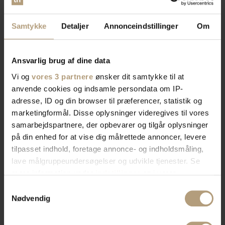
Samtykke
Detaljer
Annonceindstillinger
Om
Ansvarlig brug af dine data
Vi og
vores 3 partnere
ønsker dit samtykke til at
anvende cookies og indsamle persondata om IP-
adresse, ID og din browser til præferencer, statistik og
marketingformål. Disse oplysninger videregives til vores
samarbejdspartnere, der opbevarer og tilgår oplysninger
på din enhed for at vise dig målrettede annoncer, levere
tilpasset indhold, foretage annonce- og indholdsmåling,
lave målgruppeundersøgelser og udvikle tjenester. Se
mere information under
indstillinger
og i vores
persondatapolitik. Du kan altid trække dit samtykke
Samtykkevalg
tilbage eller ændre indstillinger fra vores
Nødvendig
"Cookiedeklaration", eller ved at trykke på "Privacy
trigger" ikonet.