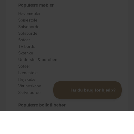
Populære møbler
Havemøbler
Spisestole
Spiseborde
Sofaborde
Sofaer
TV-borde
Skænke
Understel & bordben
Sofaer
Lænestole
Højskabe
Vitrineskabe
Skriveborde
Populære boligtilbehør
Badeværelsestilbehør
Køkkenudstyr
Dekoration og pynt
Gulvtæpper