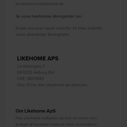
kundeservice@likehome.dk
Se vores telefoniske åbningstider her.
Emails besvares typisk indenfor 24 timer indenfor
vores almindelige åbningstider.
LIKEHOME APS
Lundeborgvej 2
DK-9220 Aalborg Øst
CVR: 38076183
Obs: Vi har ikke showroom på adressen
Om Likehome ApS
Hos Likehome indbydes du ind i et online rum
præget af nordiske nuancer, hvor vi prioriterer