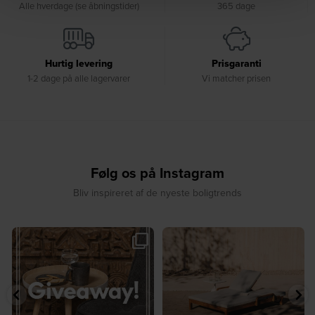
Alle hverdage (se åbningstider)
365 dage
Hurtig levering
Prisgaranti
1-2 dage på alle lagervarer
Vi matcher prisen
Følg os på Instagram
Bliv inspireret af de nyeste boligtrends
🎉 GIVEAWAY 🎉⁠
☀️ Sommerens favorit til terrassen ☀️⁠
...
Vind det stilfulde Sasha
...
8
0
187
194