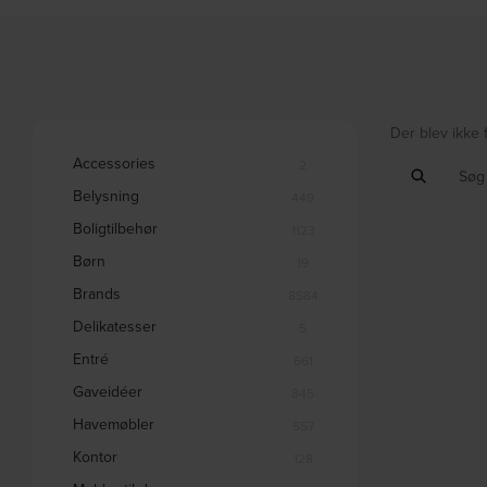
Der blev ikke 
Accessories
2
Belysning
449
Boligtilbehør
1123
Børn
19
Brands
8584
Delikatesser
5
Entré
661
Gaveidéer
845
Havemøbler
557
Kontor
128