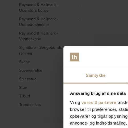
Raymond & Hallmark -
0
Udendørs borde
Raymond & Hallmark -
0
Udendørsmøbler
Raymond & Hallmark -
1
Vitrineskabe
Signature - Sengebunde og
0
rammer
Skabe
332
Soveværelse
578
Samtykke
Spisestue
1658
Stue
2796
Ansvarlig brug af dine data
Tilbud
1845
Vi og
vores 3 partnere
ønske
Trendsellers
571
browser til præferencer, stat
opbevarer og tilgår oplysning
annonce- og indholdsmåling,