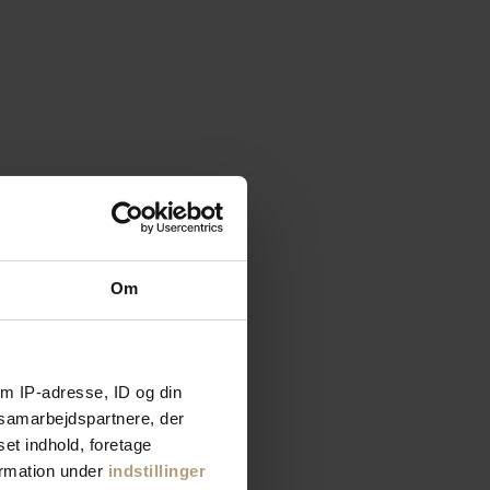
Om
m IP-adresse, ID og din
s samarbejdspartnere, der
set indhold, foretage
ormation under
indstillinger