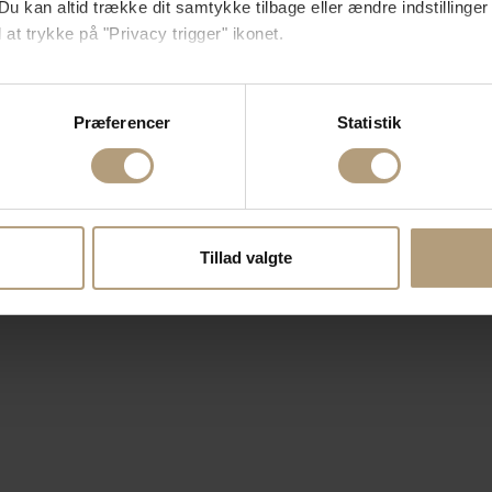
Du kan altid trække dit samtykke tilbage eller ændre indstillinger
 at trykke på "Privacy trigger" ikonet.
så gerne:
sninger om din placering, der kan være nøjagtig inden for få me
Præferencer
Statistik
 baseret på en scanning af dens unikke karakteristika (fingerprin
ebsitet.
se vores indhold og annoncer, til at vise dig funktioner til sociale
oplysninger om din brug af vores hjemmeside med vores partnere i
Tillad valgte
ysepartnere. Vores partnere kan kombinere disse data med andr
et fra din brug af deres tjenester.