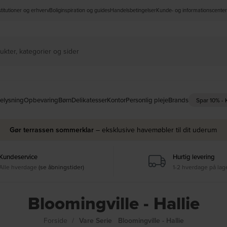
nstitutioner og erhverv
Boliginspiration og guides
Handelsbetingelser
Kunde- og informationscenter
elysning
Opbevaring
Børn
Delikatesser
Kontor
Personlig pleje
Brands
Spar 10% -
Gør terrassen sommerklar
– eksklusive havemøbler til dit uderum
Kundeservice
Hurtig levering
Alle hverdage
(se åbningstider)
1-2 hverdage på lag
Bloomingville - Hallie
Forside
Vare Serie
Bloomingville - Hallie