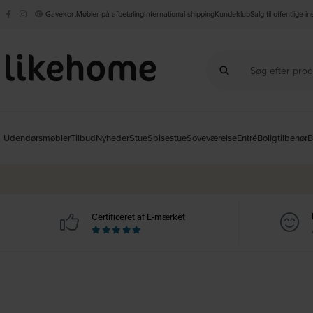
Gavekort
Møbler på afbetaling
International shipping
Kundeklub
Salg til offentlige i
Udendørsmøbler
Tilbud
Nyheder
Stue
Spisestue
Soveværelse
Entré
Boligtilbehør
B
Certificeret af E-mærket