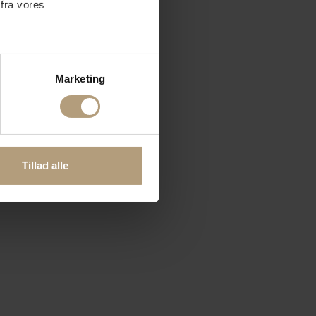
 fra vores
ter
Marketing
ting)
 medier og til at analysere
nden for sociale medier,
Tillad alle
e oplysninger, du har givet