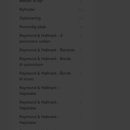
Møbler til dyr
3
Nyheder
1832
Opbevaring
241
Personlig pleje
31
Raymond & Hallmark - 2-
5
personers sofaer
Raymond & Hallmark - Barstole
3
Raymond & Hallmark - Borde
1
til spisestuen
Raymond & Hallmark - Borde
0
til stuen
Raymond & Hallmark -
0
Højskabe
Raymond & Hallmark -
0
Højskabe
Raymond & Hallmark -
0
Højskabe