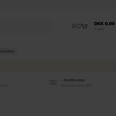
DKK
0,00
0
varer
 Kundeklub
+ 50.000 ordrer
ervarer
Behandlet siden 2016