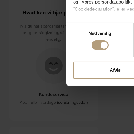
og i vores persondatapolitik. 
"Cookiedeklaration", eller ved
Hvad kan vi hjælpe med?
Hvis du tillader det, vil vi og
Hvis du har spørgsmål til varerne eller
Samtykkevalg
Indsamle præcise oply
brug for rådgivning, så kontakt os
Nødvendig
Identificere din enhed
endelig.
Dine valg anvendes på hele w
Vi bruger cookies til at tilpas
vores trafik. Vi deler også 
Afvis
annonceringspartnere og anal
dem, eller som de har indsaml
Kundeservice
Åben alle hverdage
(se åbningstider)