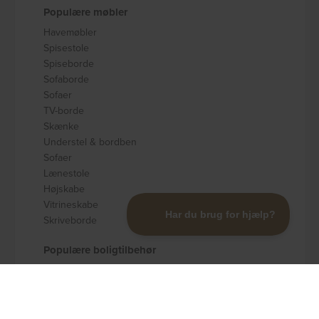
Populære møbler
Havemøbler
Spisestole
Spiseborde
Sofaborde
Sofaer
TV-borde
Skænke
Understel & bordben
Sofaer
Lænestole
Højskabe
Vitrineskabe
Skriveborde
Populære boligtilbehør
Badeværelsestilbehør
Køkkenudstyr
Dekoration og pynt
Gulvtæpper