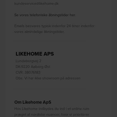
kundeservice@likehome.dk
Se vores telefoniske åbningstider her.
Emails besvares typisk indenfor 24 timer indenfor
vores almindelige åbningstider.
LIKEHOME APS
Lundeborgvej 2
DK-9220 Aalborg Øst
CVR: 38076183
Obs: Vi har ikke showroom på adressen
Om Likehome ApS
Hos Likehome indbydes du ind i et online rum
præget af nordiske nuancer, hvor vi prioriterer