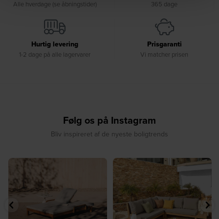
Alle hverdage (se åbningstider)
365 dage
Hurtig levering
Prisgaranti
1-2 dage på alle lagervarer
Vi matcher prisen
Følg os på Instagram
Bliv inspireret af de nyeste boligtrends
☀️ Sommerens favorit til terrassen ☀️⁠
☀️ Sommerens naturlige
...
samlingspunkt⁠
...
8
0
8
0