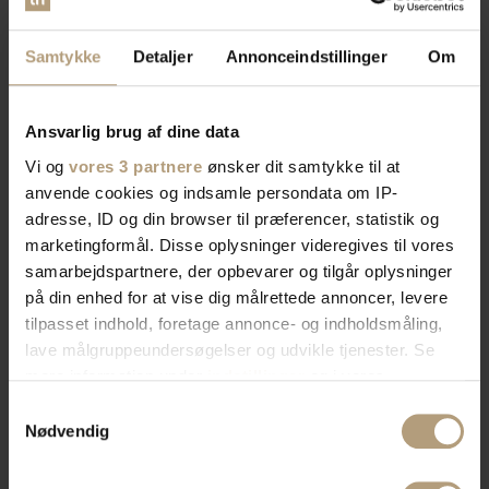
Samtykke
Detaljer
Annonceindstillinger
Om
Ansvarlig brug af dine data
Vi og
vores 3 partnere
ønsker dit samtykke til at
anvende cookies og indsamle persondata om IP-
adresse, ID og din browser til præferencer, statistik og
marketingformål. Disse oplysninger videregives til vores
samarbejdspartnere, der opbevarer og tilgår oplysninger
på din enhed for at vise dig målrettede annoncer, levere
tilpasset indhold, foretage annonce- og indholdsmåling,
lave målgruppeundersøgelser og udvikle tjenester. Se
mere information under
indstillinger
og i vores
persondatapolitik. Du kan altid trække dit samtykke
Samtykkevalg
tilbage eller ændre indstillinger fra vores
Nødvendig
"Cookiedeklaration", eller ved at trykke på "Privacy
trigger" ikonet.