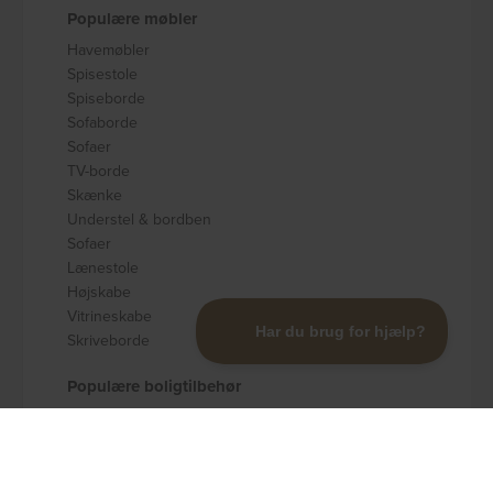
Populære møbler
Havemøbler
Spisestole
Spiseborde
Sofaborde
Sofaer
TV-borde
Skænke
Understel & bordben
Sofaer
Lænestole
Højskabe
Vitrineskabe
Skriveborde
Populære boligtilbehør
Badeværelsestilbehør
Køkkenudstyr
Dekoration og pynt
Gulvtæpper