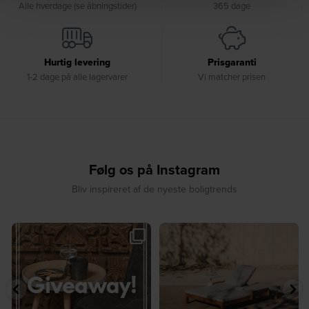
Alle hverdage (se åbningstider)
365 dage
Hurtig levering
Prisgaranti
1-2 dage på alle lagervarer
Vi matcher prisen
Følg os på Instagram
Bliv inspireret af de nyeste boligtrends
🎉 GIVEAWAY 🎉⁠
☀️ Sommerens favorit til terrassen ☀️⁠
...
Vind det stilfulde Sasha
...
8
0
207
217