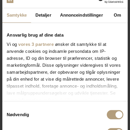
Samtykke
Detaljer
Annonceindstillinger
Om
Ansvarlig brug af dine data
Vi og
vores 3 partnere
ønsker dit samtykke til at
anvende cookies og indsamle persondata om IP-
adresse, ID og din browser til præferencer, statistik og
marketingformål. Disse oplysninger videregives til vores
samarbejdspartnere, der opbevarer og tilgår oplysninger
på din enhed for at vise dig målrettede annoncer, levere
tilpasset indhold, foretage annonce- og indholdsmåling,
lave målgruppeundersøgelser og udvikle tjenester. Se
mere information under
indstillinger
og i vores
persondatapolitik. Du kan altid trække dit samtykke
Samtykkevalg
tilbage eller ændre indstillinger fra vores
Nødvendig
"Cookiedeklaration", eller ved at trykke på "Privacy
trigger" ikonet.