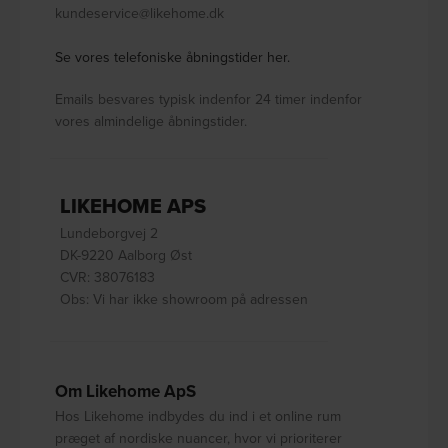
kundeservice@likehome.dk
Se vores telefoniske åbningstider her.
Emails besvares typisk indenfor 24 timer indenfor
vores almindelige åbningstider.
LIKEHOME APS
Lundeborgvej 2
DK-9220 Aalborg Øst
CVR: 38076183
Obs: Vi har ikke showroom på adressen
Om Likehome ApS
Hos Likehome indbydes du ind i et online rum
præget af nordiske nuancer, hvor vi prioriterer