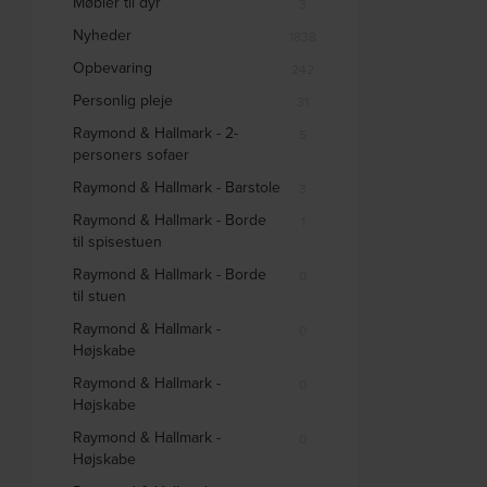
Møbler til dyr
3
Nyheder
1838
Opbevaring
242
Personlig pleje
31
Raymond & Hallmark - 2-
5
personers sofaer
Raymond & Hallmark - Barstole
3
Raymond & Hallmark - Borde
1
til spisestuen
Raymond & Hallmark - Borde
0
til stuen
Raymond & Hallmark -
0
Højskabe
Raymond & Hallmark -
0
Højskabe
Raymond & Hallmark -
0
Højskabe