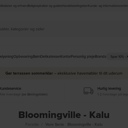
nstitutioner og erhverv
Boliginspiration og guides
Handelsbetingelser
Kunde- og informationscenter
elysning
Opbevaring
Børn
Delikatesser
Kontor
Personlig pleje
Brands
Spar 10% -
Gør terrassen sommerklar
– eksklusive havemøbler til dit uderum
Kundeservice
Hurtig levering
Alle hverdage
(se åbningstider)
1-2 hverdage på lag
Bloomingville - Kalu
Forside
Vare Serie
Bloomingville - Kalu