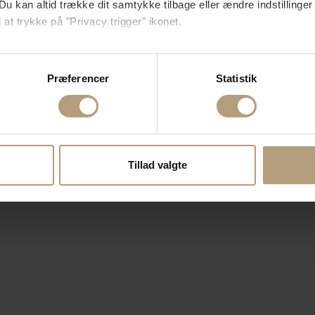
Du kan altid trække dit samtykke tilbage eller ændre indstillinger
 at trykke på "Privacy trigger" ikonet.
så gerne:
sninger om din placering, der kan være nøjagtig inden for få me
Præferencer
Statistik
 baseret på en scanning af dens unikke karakteristika (fingerprin
ebsitet.
se vores indhold og annoncer, til at vise dig funktioner til sociale
oplysninger om din brug af vores hjemmeside med vores partnere i
Tillad valgte
ysepartnere. Vores partnere kan kombinere disse data med andr
et fra din brug af deres tjenester.