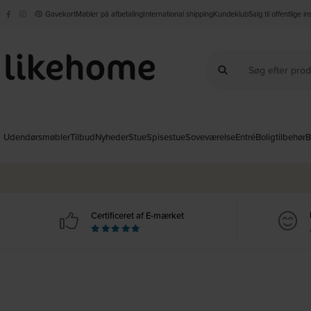
Gavekort
Møbler på afbetaling
International shipping
Kundeklub
Salg til offentlige i
Udendørsmøbler
Tilbud
Nyheder
Stue
Spisestue
Soveværelse
Entré
Boligtilbehør
B
Certificeret af E-mærket