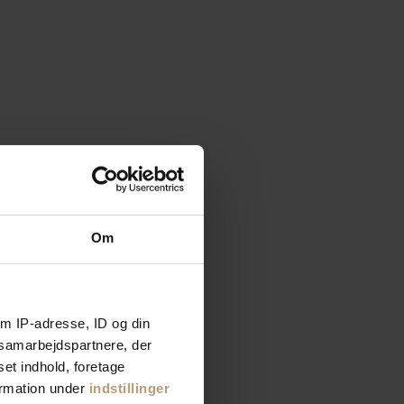
Om
m IP-adresse, ID og din
s samarbejdspartnere, der
set indhold, foretage
ormation under
indstillinger