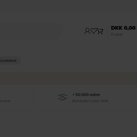
DKK
0,00
0
varer
 Kundeklub
+ 50.000 ordrer
ervarer
Behandlet siden 2016