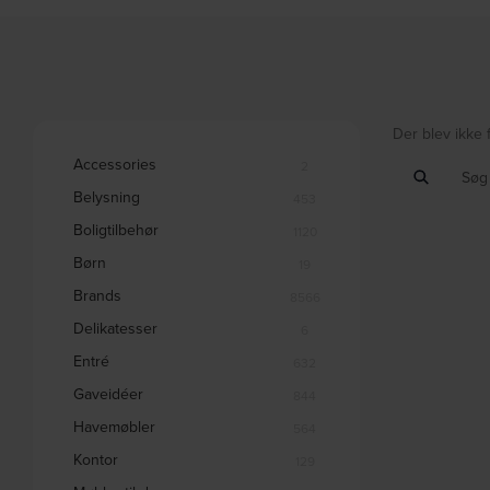
Der blev ikke 
Accessories
2
Belysning
453
Boligtilbehør
1120
Børn
19
Brands
8566
Delikatesser
6
Entré
632
Gaveidéer
844
Havemøbler
564
Kontor
129