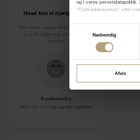
og i vores persondatapolitik. 
"Cookiedeklaration", eller ved
Hvad kan vi hjælpe med?
Hvis du tillader det, vil vi og
Hvis du har spørgsmål til varerne eller
Samtykkevalg
Indsamle præcise oply
brug for rådgivning, så kontakt os
Nødvendig
Identificere din enhed
endelig.
Dine valg anvendes på hele w
Vi bruger cookies til at tilpas
vores trafik. Vi deler også 
Afvis
annonceringspartnere og anal
dem, eller som de har indsaml
Kundeservice
Åben alle hverdage
(se åbningstider)