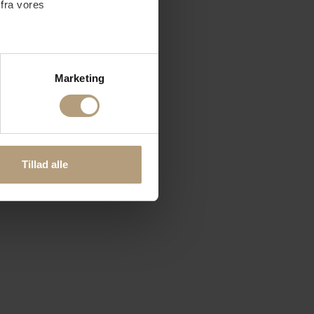
 fra vores
ter
Marketing
ting)
 medier og til at analysere
nden for sociale medier,
Tillad alle
e oplysninger, du har givet