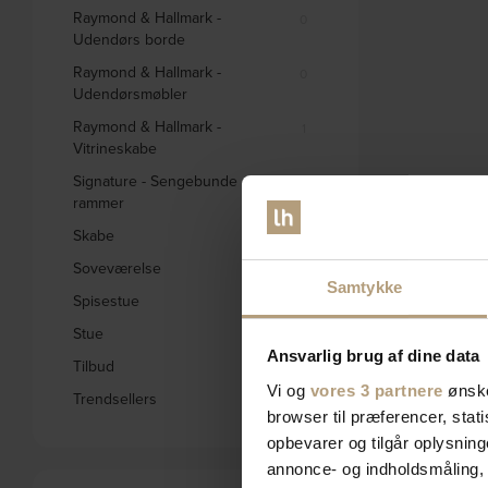
Raymond & Hallmark -
0
Udendørs borde
Raymond & Hallmark -
0
Udendørsmøbler
Raymond & Hallmark -
1
Vitrineskabe
Signature - Sengebunde og
0
rammer
Skabe
333
Soveværelse
576
Samtykke
Spisestue
1660
Stue
2795
Ansvarlig brug af dine data
Tilbud
1846
Vi og
vores 3 partnere
ønske
Trendsellers
572
browser til præferencer, stat
opbevarer og tilgår oplysning
annonce- og indholdsmåling,