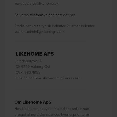
kundeservice@likehome.dk
Se vores telefoniske åbningstider her.
Emails besvares typisk indenfor 24 timer indenfor
vores almindelige åbningstider.
LIKEHOME APS
Lundeborgvej 2
DK-9220 Aalborg Øst
CVR: 38076183
Obs: Vi har ikke showroom på adressen
Om Likehome ApS
Hos Likehome indbydes du ind i et online rum
præget af nordiske nuancer, hvor vi prioriterer