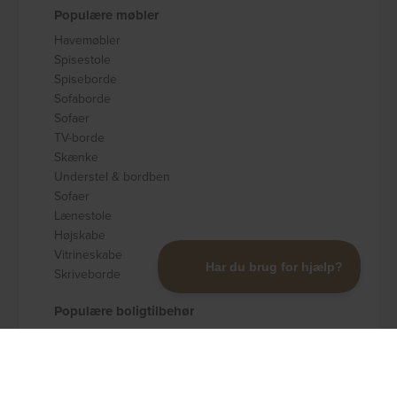
Populære møbler
Havemøbler
Spisestole
Spiseborde
Sofaborde
Sofaer
TV-borde
Skænke
Understel & bordben
Sofaer
Lænestole
Højskabe
Vitrineskabe
Skriveborde
Populære boligtilbehør
Badeværelsestilbehør
Køkkenudstyr
Dekoration og pynt
Gulvtæpper