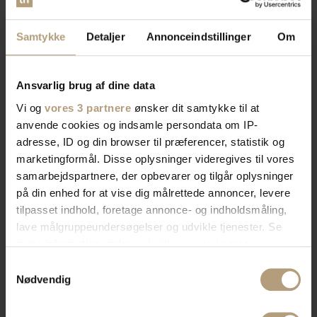
Samtykke
Detaljer
Annonceindstillinger
Om
Ansvarlig brug af dine data
Vi og
vores 3 partnere
ønsker dit samtykke til at
anvende cookies og indsamle persondata om IP-
adresse, ID og din browser til præferencer, statistik og
marketingformål. Disse oplysninger videregives til vores
samarbejdspartnere, der opbevarer og tilgår oplysninger
på din enhed for at vise dig målrettede annoncer, levere
tilpasset indhold, foretage annonce- og indholdsmåling,
lave målgruppeundersøgelser og udvikle tjenester. Se
mere information under
indstillinger
og i vores
persondatapolitik. Du kan altid trække dit samtykke
Samtykkevalg
tilbage eller ændre indstillinger fra vores
Nødvendig
"Cookiedeklaration", eller ved at trykke på "Privacy
trigger" ikonet.