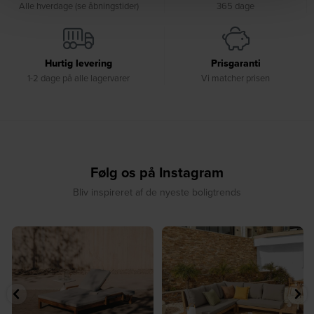
Alle hverdage (se åbningstider)
365 dage
Hurtig levering
Prisgaranti
1-2 dage på alle lagervarer
Vi matcher prisen
Følg os på Instagram
Bliv inspireret af de nyeste boligtrends
☀️ Sommerens favorit til terrassen ☀️⁠
☀️ Sommerens naturlige
...
samlingspunkt⁠
...
8
0
8
0