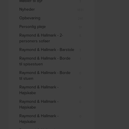
Møbler til dyr
3
Nyheder
1831
Opbevaring
241
Personlig pleje
31
Raymond & Hallmark - 2-
5
personers sofaer
Raymond & Hallmark - Barstole
3
Raymond & Hallmark - Borde
1
til spisestuen
Raymond & Hallmark - Borde
0
til stuen
Raymond & Hallmark -
0
Højskabe
Raymond & Hallmark -
0
Højskabe
Raymond & Hallmark -
0
Højskabe