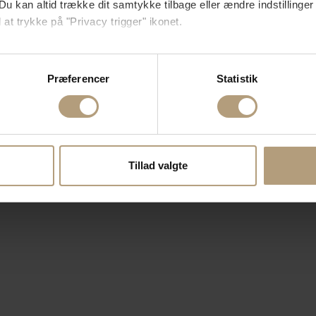
Du kan altid trække dit samtykke tilbage eller ændre indstillinger
 at trykke på "Privacy trigger" ikonet.
så gerne:
sninger om din placering, der kan være nøjagtig inden for få me
Præferencer
Statistik
 baseret på en scanning af dens unikke karakteristika (fingerprin
ebsitet.
se vores indhold og annoncer, til at vise dig funktioner til sociale
oplysninger om din brug af vores hjemmeside med vores partnere i
Tillad valgte
ysepartnere. Vores partnere kan kombinere disse data med andr
et fra din brug af deres tjenester.