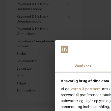
Raymond & Hallmark -
0
Udendørs borde
Raymond & Hallmark -
0
Udendørsmøbler
Raymond & Hallmark -
1
Vitrineskabe
Signature - Sengebunde og
0
rammer
Skabe
332
Soveværelse
578
Samtykke
Spisestue
1656
Stue
2793
Ansvarlig brug af dine data
Tilbud
1842
Vi og
vores 3 partnere
ønske
Trendsellers
571
browser til præferencer, stat
opbevarer og tilgår oplysning
annonce- og indholdsmåling,