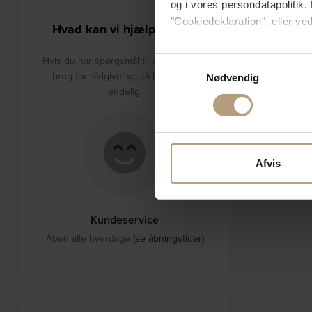
og i vores persondatapolitik. 
"Cookiedeklaration", eller ved
Hvad kan vi hjælpe med?
Hvis du tillader det, vil vi og
Hvis du har spørgsmål til varerne eller
Samtykkevalg
Indsamle præcise oply
brug for rådgivning, så kontakt os
Nødvendig
Identificere din enhed
endelig.
Dine valg anvendes på hele w
Vi bruger cookies til at tilpas
vores trafik. Vi deler også 
Afvis
annonceringspartnere og anal
dem, eller som de har indsaml
Kundeservice
Åben alle hverdage
(se åbningstider)