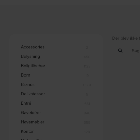
Der blev ikke 
Accessories
2
Belysning
450
Boligtilbehør
1122
Børn
19
Brands
8581
Delikatesser
5
Entré
661
Gaveidéer
846
Havemøbler
559
Kontor
128