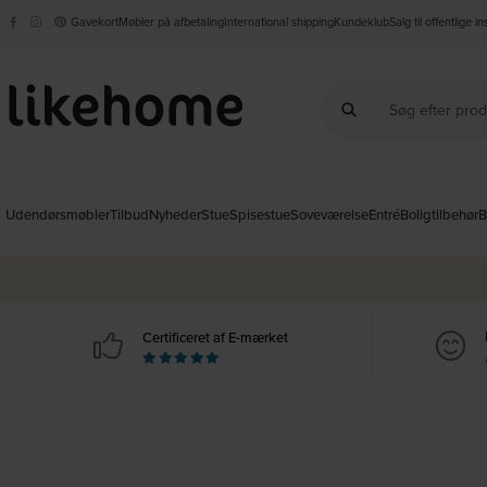
Gavekort
Møbler på afbetaling
International shipping
Kundeklub
Salg til offentlige i
Udendørsmøbler
Tilbud
Nyheder
Stue
Spisestue
Soveværelse
Entré
Boligtilbehør
B
Certificeret af E-mærket