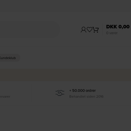
DKK
0,00
0
varer
 Kundeklub
+ 50.000 ordrer
ervarer
Behandlet siden 2016