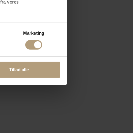
 fra vores
ter
Marketing
ting)
 medier og til at analysere
nden for sociale medier,
Tillad alle
e oplysninger, du har givet