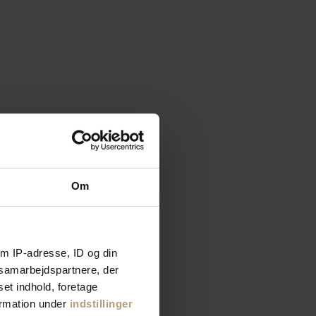
Om
m IP-adresse, ID og din
s samarbejdspartnere, der
set indhold, foretage
ormation under
indstillinger