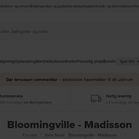
nstitutioner og erhverv
Boliginspiration og guides
Handelsbetingelser
Kunde- og informationscenter
elysning
Opbevaring
Børn
Delikatesser
Kontor
Personlig pleje
Brands
Spar 10% -
Gør terrassen sommerklar
– eksklusive havemøbler til dit uderum
Kundeservice
Hurtig levering
Alle hverdage
(se åbningstider)
1-2 hverdage på lag
Bloomingville - Madisson
Forside
Vare Serie
Bloomingville - Madisson