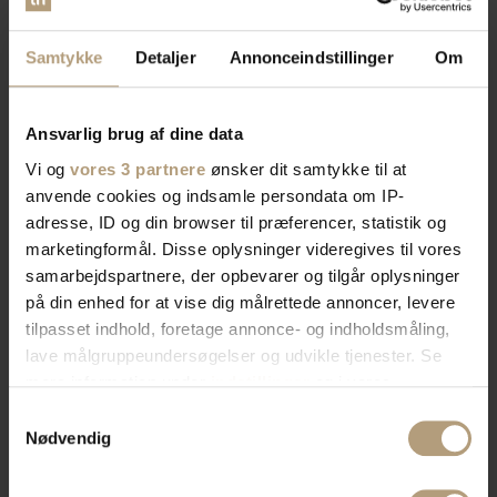
Samtykke
Detaljer
Annonceindstillinger
Om
Ansvarlig brug af dine data
Vi og
vores 3 partnere
ønsker dit samtykke til at
anvende cookies og indsamle persondata om IP-
adresse, ID og din browser til præferencer, statistik og
marketingformål. Disse oplysninger videregives til vores
samarbejdspartnere, der opbevarer og tilgår oplysninger
på din enhed for at vise dig målrettede annoncer, levere
tilpasset indhold, foretage annonce- og indholdsmåling,
lave målgruppeundersøgelser og udvikle tjenester. Se
mere information under
indstillinger
og i vores
persondatapolitik. Du kan altid trække dit samtykke
Samtykkevalg
tilbage eller ændre indstillinger fra vores
Nødvendig
"Cookiedeklaration", eller ved at trykke på "Privacy
trigger" ikonet.