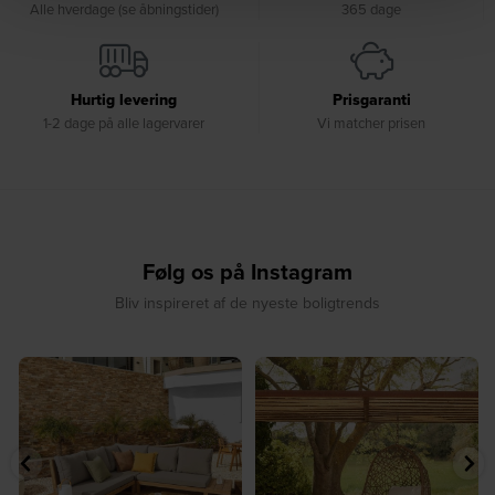
Alle hverdage (se åbningstider)
365 dage
Hurtig levering
Prisgaranti
1-2 dage på alle lagervarer
Vi matcher prisen
Følg os på Instagram
Bliv inspireret af de nyeste boligtrends
⁠
☀️ Sommerens naturlige
☀️ Find dit yndlingssted denne
samlingspunkt⁠
sommer⁠
...
...
8
0
8
0