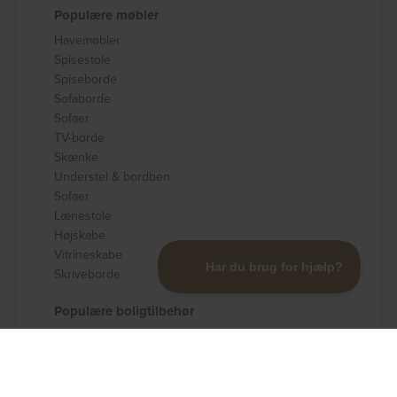
Populære møbler
Havemøbler
Spisestole
Spiseborde
Sofaborde
Sofaer
TV-borde
Skænke
Understel & bordben
Sofaer
Lænestole
Højskabe
Vitrineskabe
Skriveborde
Populære boligtilbehør
Badeværelsestilbehør
Køkkenudstyr
Dekoration og pynt
Gulvtæpper