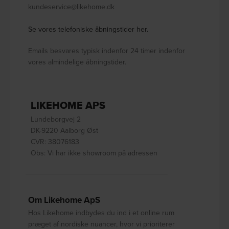
kundeservice@likehome.dk
Se vores telefoniske åbningstider her.
Emails besvares typisk indenfor 24 timer indenfor
vores almindelige åbningstider.
LIKEHOME APS
Lundeborgvej 2
DK-9220 Aalborg Øst
CVR: 38076183
Obs: Vi har ikke showroom på adressen
Om Likehome ApS
Hos Likehome indbydes du ind i et online rum
præget af nordiske nuancer, hvor vi prioriterer