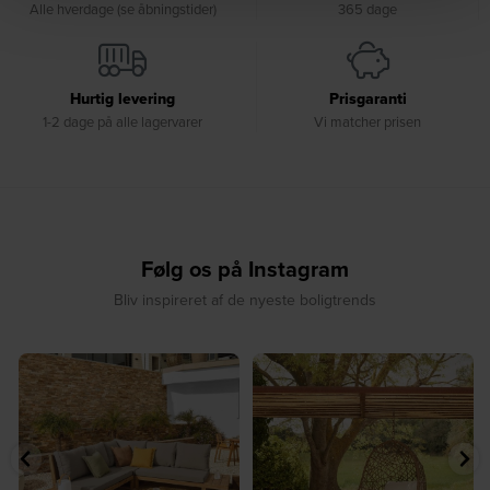
Alle hverdage (se åbningstider)
365 dage
Hurtig levering
Prisgaranti
1-2 dage på alle lagervarer
Vi matcher prisen
Følg os på Instagram
Bliv inspireret af de nyeste boligtrends
⁠
☀️ Sommerens naturlige
☀️ Find dit yndlingssted denne
samlingspunkt⁠
sommer⁠
...
...
8
0
8
0