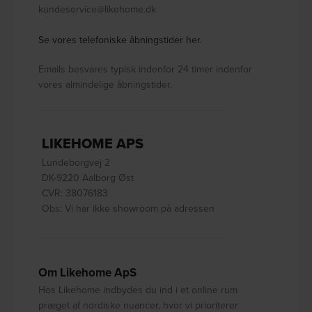
kundeservice@likehome.dk
Se vores telefoniske åbningstider her.
Emails besvares typisk indenfor 24 timer indenfor
vores almindelige åbningstider.
LIKEHOME APS
Lundeborgvej 2
DK-9220 Aalborg Øst
CVR: 38076183
Obs: Vi har ikke showroom på adressen
Om Likehome ApS
Hos Likehome indbydes du ind i et online rum
præget af nordiske nuancer, hvor vi prioriterer