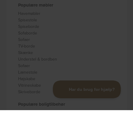
Populære møbler
Havemøbler
Spisestole
Spiseborde
Sofaborde
Sofaer
TV-borde
Skænke
Understel & bordben
Sofaer
Lænestole
Højskabe
Vitrineskabe
Skriveborde
Populære boligtilbehør
Badeværelsestilbehør
Køkkenudstyr
Dekoration og pynt
Gulvtæpper