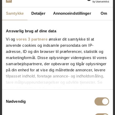
Samtykke
Detaljer
Annonceindstillinger
Om
Ansvarlig brug af dine data
Vi og
vores 3 partnere
ønsker dit samtykke til at
anvende cookies og indsamle persondata om IP-
adresse, ID og din browser til præferencer, statistik og
marketingformål. Disse oplysninger videregives til vores
samarbejdspartnere, der opbevarer og tilgår oplysninger
på din enhed for at vise dig målrettede annoncer, levere
tilpasset indhold, foretage annonce- og indholdsmåling,
lave målgruppeundersøgelser og udvikle tjenester. Se
mere information under
indstillinger
og i vores
persondatapolitik. Du kan altid trække dit samtykke
Samtykkevalg
tilbage eller ændre indstillinger fra vores
Nødvendig
"Cookiedeklaration", eller ved at trykke på "Privacy
trigger" ikonet.