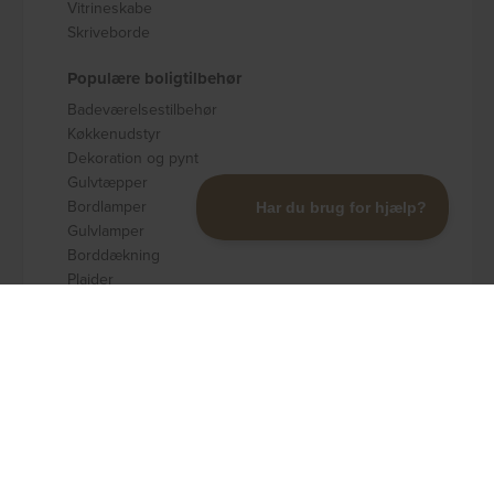
Vitrineskabe
Skriveborde
Populære boligtilbehør
Badeværelsestilbehør
Køkkenudstyr
Dekoration og pynt
Gulvtæpper
Bordlamper
Gulvlamper
Borddækning
Plaider
Opbevaring
Populære brands
Kave Home
Nordlys Furniture
Rowico
Spinder Design
Signature