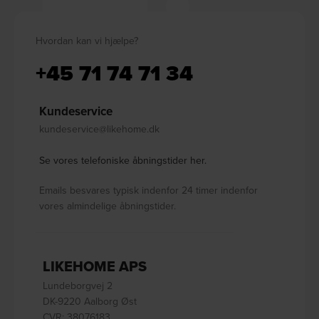
Hvordan kan vi hjælpe?
+45 71 74 71 34
Kundeservice
kundeservice@likehome.dk
Se vores telefoniske åbningstider her.
Emails besvares typisk indenfor 24 timer indenfor
vores almindelige åbningstider.
LIKEHOME APS
Lundeborgvej 2
DK-9220 Aalborg Øst
CVR: 38076183