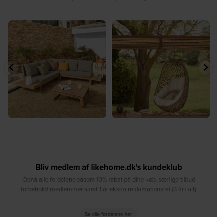
turlige
☀️ Find dit yndlingssted denne
🤍 Rå materialer møder tidlø
kt⁠
sommer⁠
...
...
8
0
0
7
0
Bliv medlem af likehome.dk's kundeklub
Opnå alle fordelene såsom 10% rabat på dine køb, særlige tilbud
forbeholdt medlemmer samt 1 år ekstra reklamationsret (3 år i alt)
Se alle fordelene her