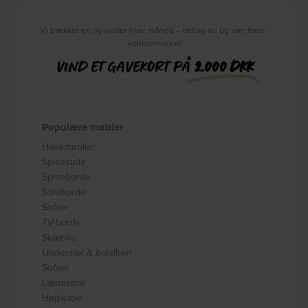
Vi trækker en ny vinder hver måned – deltag nu og vær med i
konkurrencen!
VIND ET GAVEKORT PÅ
2.000 DKK
Populære møbler
Havemøbler
Spisestole
Spiseborde
Sofaborde
Sofaer
TV-borde
Skænke
Understel & bordben
Sofaer
Lænestole
Højskabe