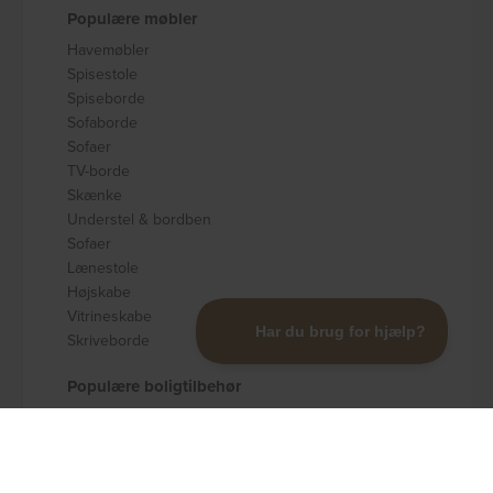
Populære møbler
Havemøbler
Spisestole
Spiseborde
Sofaborde
Sofaer
TV-borde
Skænke
Understel & bordben
Sofaer
Lænestole
Højskabe
Vitrineskabe
Skriveborde
Populære boligtilbehør
Badeværelsestilbehør
Køkkenudstyr
Dekoration og pynt
Gulvtæpper