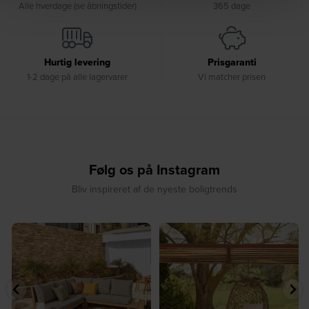
Alle hverdage (se åbningstider)
365 dage
Hurtig levering
Prisgaranti
1-2 dage på alle lagervarer
Vi matcher prisen
Følg os på Instagram
Bliv inspireret af de nyeste boligtrends
⁠
☀️ Sommerens naturlige
☀️ Find dit yndlingssted denne
samlingspunkt⁠
sommer⁠
...
...
7
0
7
0