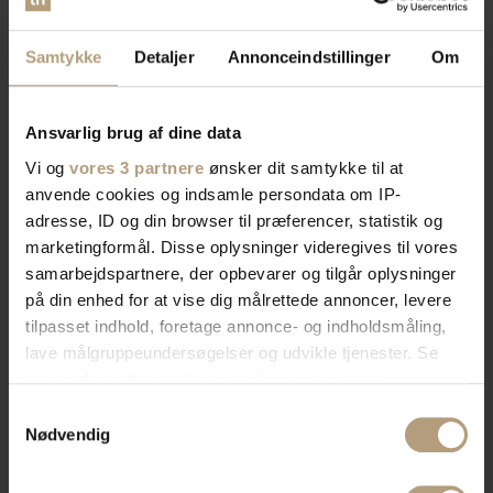
Samtykke
Detaljer
Annonceindstillinger
Om
Ansvarlig brug af dine data
Vi og
vores 3 partnere
ønsker dit samtykke til at
anvende cookies og indsamle persondata om IP-
adresse, ID og din browser til præferencer, statistik og
marketingformål. Disse oplysninger videregives til vores
samarbejdspartnere, der opbevarer og tilgår oplysninger
på din enhed for at vise dig målrettede annoncer, levere
tilpasset indhold, foretage annonce- og indholdsmåling,
lave målgruppeundersøgelser og udvikle tjenester. Se
mere information under
indstillinger
og i vores
persondatapolitik. Du kan altid trække dit samtykke
Samtykkevalg
tilbage eller ændre indstillinger fra vores
Nødvendig
"Cookiedeklaration", eller ved at trykke på "Privacy
trigger" ikonet.