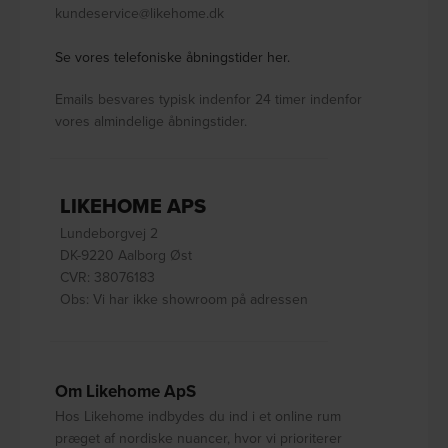
kundeservice@likehome.dk
Se vores telefoniske åbningstider her.
Emails besvares typisk indenfor 24 timer indenfor
vores almindelige åbningstider.
LIKEHOME APS
Lundeborgvej 2
DK-9220 Aalborg Øst
CVR: 38076183
Obs: Vi har ikke showroom på adressen
Om Likehome ApS
Hos Likehome indbydes du ind i et online rum
præget af nordiske nuancer, hvor vi prioriterer