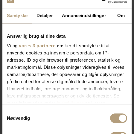
Samtykke
Detaljer
Annonceindstillinger
Om
Ansvarlig brug af dine data
Vi og
vores 3 partnere
ønsker dit samtykke til at
anvende cookies og indsamle persondata om IP-
adresse, ID og din browser til præferencer, statistik og
marketingformål. Disse oplysninger videregives til vores
samarbejdspartnere, der opbevarer og tilgår oplysninger
på din enhed for at vise dig målrettede annoncer, levere
tilpasset indhold, foretage annonce- og indholdsmåling,
lave målgruppeundersøgelser og udvikle tjenester. Se
mere information under
indstillinger
og i vores
persondatapolitik. Du kan altid trække dit samtykke
Samtykkevalg
tilbage eller ændre indstillinger fra vores
Nødvendig
"Cookiedeklaration", eller ved at trykke på "Privacy
trigger" ikonet.