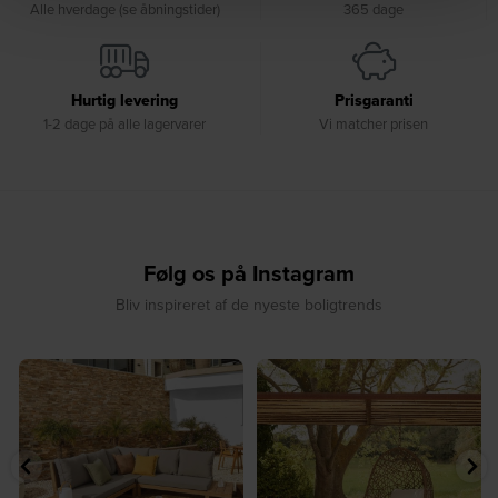
Alle hverdage (se åbningstider)
365 dage
Hurtig levering
Prisgaranti
1-2 dage på alle lagervarer
Vi matcher prisen
Følg os på Instagram
Bliv inspireret af de nyeste boligtrends
⁠
☀️ Sommerens naturlige
☀️ Find dit yndlingssted denne
samlingspunkt⁠
sommer⁠
...
...
8
0
8
0