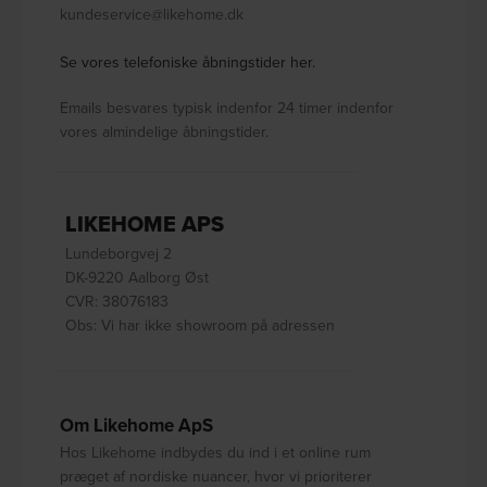
kundeservice@likehome.dk
Se vores telefoniske åbningstider her.
Emails besvares typisk indenfor 24 timer indenfor
vores almindelige åbningstider.
LIKEHOME APS
Lundeborgvej 2
DK-9220 Aalborg Øst
CVR: 38076183
Obs: Vi har ikke showroom på adressen
Om Likehome ApS
Hos Likehome indbydes du ind i et online rum
præget af nordiske nuancer, hvor vi prioriterer