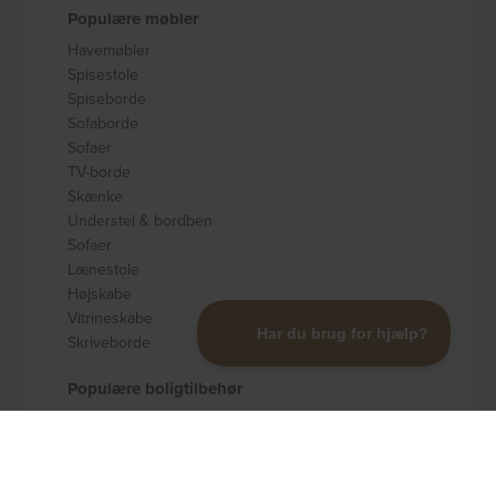
Populære møbler
Havemøbler
Spisestole
Spiseborde
Sofaborde
Sofaer
TV-borde
Skænke
Understel & bordben
Sofaer
Lænestole
Højskabe
Vitrineskabe
Skriveborde
Populære boligtilbehør
Badeværelsestilbehør
Køkkenudstyr
Dekoration og pynt
Gulvtæpper