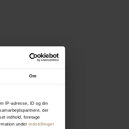
Om
m IP-adresse, ID og din
s samarbejdspartnere, der
set indhold, foretage
ormation under
indstillinger