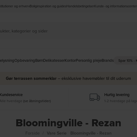
nstitutioner og erhverv
Boliginspiration og guides
Handelsbetingelser
Kunde- og informationscenter
elysning
Opbevaring
Børn
Delikatesser
Kontor
Personlig pleje
Brands
Spar 10% -
Gør terrassen sommerklar
– eksklusive havemøbler til dit uderum
Kundeservice
Hurtig levering
Alle hverdage
(se åbningstider)
1-2 hverdage på lag
Bloomingville - Rezan
Forside
Vare Serie
Bloomingville - Rezan