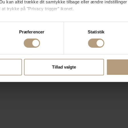
Du kan altid trække dit samtykke tilbage eller ændre indstillinger
 at trykke på "Privacy trigger" ikonet.
så gerne:
sninger om din placering, der kan være nøjagtig inden for få me
Præferencer
Statistik
 baseret på en scanning af dens unikke karakteristika (fingerprin
ebsitet.
se vores indhold og annoncer, til at vise dig funktioner til sociale
oplysninger om din brug af vores hjemmeside med vores partnere i
Tillad valgte
ysepartnere. Vores partnere kan kombinere disse data med andr
et fra din brug af deres tjenester.