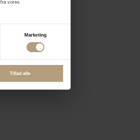
 fra vores
ter
Marketing
ting)
 medier og til at analysere
nden for sociale medier,
Tillad alle
e oplysninger, du har givet