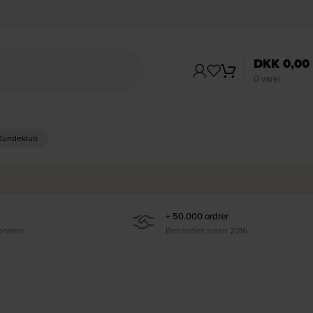
DKK
0,00
0
varer
 Kundeklub
+ 50.000 ordrer
ervarer
Behandlet siden 2016