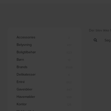
Der blev ikke 
Accessories
2
Belysning
451
Boligtilbehør
1123
Børn
19
Brands
8588
Delikatesser
6
Entré
662
Gaveidéer
847
Havemøbler
559
Kontor
128