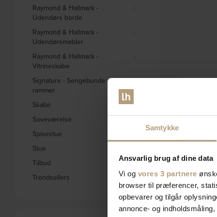
Raymond & Hallmark -
0
Udendørs borde
Raymond & Hallmark -
0
Udendørsmøbler
Raymond & Hallmark -
1
Vitrineskabe
Signature - Sengebunde og
0
rammer
Skabe
332
Soveværelse
578
Samtykke
Spisestue
1656
Stue
2795
Ansvarlig brug af dine data
Tilbud
1846
Vi og
vores 3 partnere
ønske
Trendsellers
572
browser til præferencer, stat
opbevarer og tilgår oplysning
annonce- og indholdsmåling,