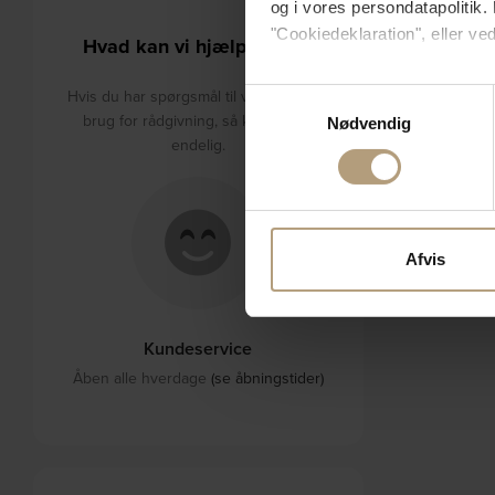
og i vores persondatapolitik. 
"Cookiedeklaration", eller ved
Hvad kan vi hjælpe med?
Hvis du tillader det, vil vi og
Hvis du har spørgsmål til varerne eller
Samtykkevalg
Indsamle præcise oply
brug for rådgivning, så kontakt os
Nødvendig
Identificere din enhed
endelig.
Dine valg anvendes på hele w
Vi bruger cookies til at tilpas
vores trafik. Vi deler også 
Afvis
annonceringspartnere og anal
dem, eller som de har indsaml
Kundeservice
Åben alle hverdage
(se åbningstider)