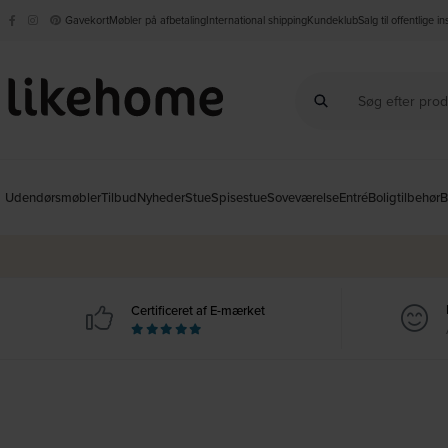
Gavekort
Møbler på afbetaling
International shipping
Kundeklub
Salg til offentlige i
Udendørsmøbler
Tilbud
Nyheder
Stue
Spisestue
Soveværelse
Entré
Boligtilbehør
B
Certificeret af E-mærket