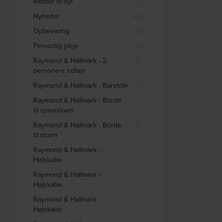
Møbler til dyr
3
Nyheder
1834
Opbevaring
242
Personlig pleje
31
Raymond & Hallmark - 2-
5
personers sofaer
Raymond & Hallmark - Barstole
3
Raymond & Hallmark - Borde
1
til spisestuen
Raymond & Hallmark - Borde
0
til stuen
Raymond & Hallmark -
0
Højskabe
Raymond & Hallmark -
0
Højskabe
Raymond & Hallmark -
0
Højskabe