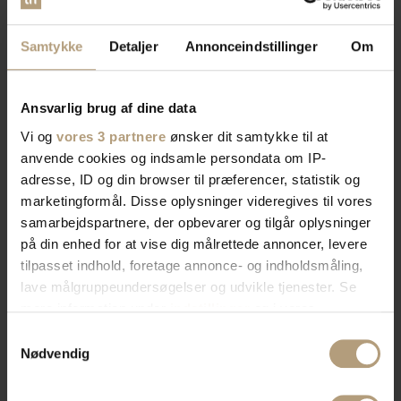
Samtykke
Detaljer
Annonceindstillinger
Om
Ansvarlig brug af dine data
Vi og
vores 3 partnere
ønsker dit samtykke til at
anvende cookies og indsamle persondata om IP-
adresse, ID og din browser til præferencer, statistik og
marketingformål. Disse oplysninger videregives til vores
samarbejdspartnere, der opbevarer og tilgår oplysninger
på din enhed for at vise dig målrettede annoncer, levere
tilpasset indhold, foretage annonce- og indholdsmåling,
lave målgruppeundersøgelser og udvikle tjenester. Se
mere information under
indstillinger
og i vores
persondatapolitik. Du kan altid trække dit samtykke
Samtykkevalg
tilbage eller ændre indstillinger fra vores
Nødvendig
"Cookiedeklaration", eller ved at trykke på "Privacy
trigger" ikonet.