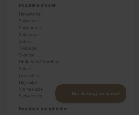
Populære møbler
Havemøbler
Spisestole
Spiseborde
Sofaborde
Sofaer
TV-borde
Skænke
Understel & bordben
Sofaer
Lænestole
Højskabe
Vitrineskabe
Skriveborde
Populære boligtilbehør
Badeværelsestilbehør
Køkkenudstyr
Dekoration og pynt
Gulvtæpper