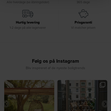
Alle hverdage (se åbningstider)
365 dage
Hurtig levering
Prisgaranti
1-2 dage på alle lagervarer
Vi matcher prisen
Følg os på Instagram
Bliv inspireret af de nyeste boligtrends
☀️ Find dit yndlingssted denne
🤍 Rå materialer møder tidløst design⁠
sommer⁠
...
...
7
0
6
0