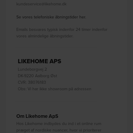
kundeservice@likehome.dk
Se vores telefoniske åbningstider her.
Emails besvares typisk indenfor 24 timer indenfor
vores almindelige åbningstider.
LIKEHOME APS
Lundeborgvej 2
DK-9220 Aalborg Øst
CVR: 38076183
Obs: Vi har ikke showroom på adressen
Om Likehome ApS
Hos Likehome indbydes du ind i et online rum
præget af nordiske nuancer, hvor vi prioriterer