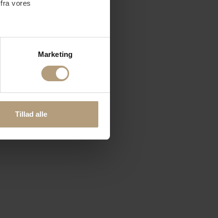
 fra vores
ter
Marketing
ting)
 medier og til at analysere
nden for sociale medier,
Tillad alle
e oplysninger, du har givet