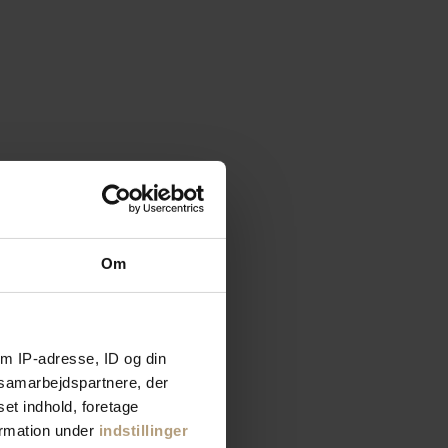
Om
m IP-adresse, ID og din
s samarbejdspartnere, der
set indhold, foretage
ormation under
indstillinger