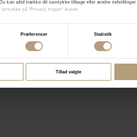
Du kan altid trække dit samtykke tilbage eller ændre indstillinger
 at trykke på "Privacy trigger" ikonet.
så gerne:
sninger om din placering, der kan være nøjagtig inden for få me
Præferencer
Statistik
 baseret på en scanning af dens unikke karakteristika (fingerprin
ebsitet.
se vores indhold og annoncer, til at vise dig funktioner til sociale
oplysninger om din brug af vores hjemmeside med vores partnere i
Tillad valgte
ysepartnere. Vores partnere kan kombinere disse data med andr
et fra din brug af deres tjenester.