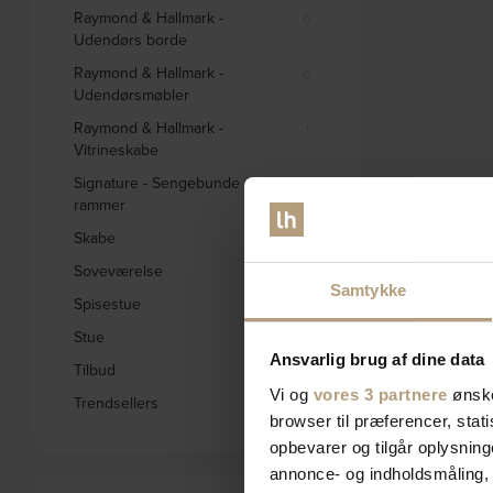
Raymond & Hallmark -
0
Udendørs borde
Raymond & Hallmark -
0
Udendørsmøbler
Raymond & Hallmark -
1
Vitrineskabe
Signature - Sengebunde og
0
rammer
Skabe
332
Soveværelse
578
Samtykke
Spisestue
1658
Stue
2796
Ansvarlig brug af dine data
Tilbud
1845
Vi og
vores 3 partnere
ønske
Trendsellers
571
browser til præferencer, stat
opbevarer og tilgår oplysning
annonce- og indholdsmåling,