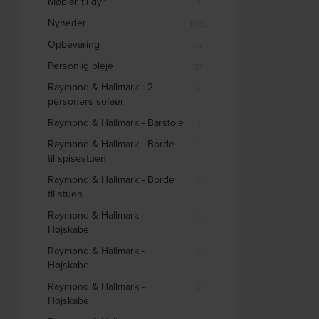
Møbler til dyr
3
Nyheder
1832
Opbevaring
241
Personlig pleje
31
Raymond & Hallmark - 2-
5
personers sofaer
Raymond & Hallmark - Barstole
3
Raymond & Hallmark - Borde
1
til spisestuen
Raymond & Hallmark - Borde
0
til stuen
Raymond & Hallmark -
0
Højskabe
Raymond & Hallmark -
0
Højskabe
Raymond & Hallmark -
0
Højskabe