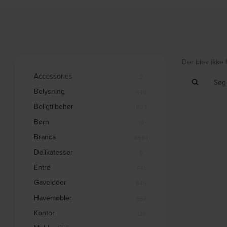
Der blev ikke 
Accessories
2
Belysning
449
Boligtilbehør
1123
Børn
19
Brands
8584
Delikatesser
5
Entré
661
Gaveidéer
845
Havemøbler
557
Kontor
128