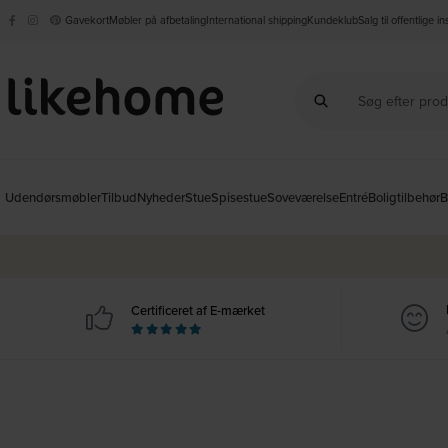
Gavekort
Møbler på afbetaling
International shipping
Kundeklub
Salg til offentlige i
Udendørsmøbler
Tilbud
Nyheder
Stue
Spisestue
Soveværelse
Entré
Boligtilbehør
B
Certificeret af E-mærket