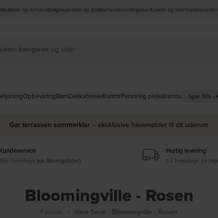
nstitutioner og erhverv
Boliginspiration og guides
Handelsbetingelser
Kunde- og informationscenter
elysning
Opbevaring
Børn
Delikatesser
Kontor
Personlig pleje
Brands
Spar 10% -
Gør terrassen sommerklar
– eksklusive havemøbler til dit uderum
Kundeservice
Hurtig levering
Alle hverdage
(se åbningstider)
1-2 hverdage på lag
Bloomingville - Rosen
Forside
Vare Serie
Bloomingville - Rosen