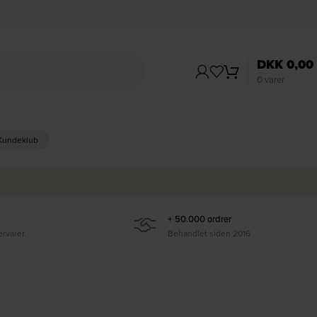
DKK
0,00
0
varer
 Kundeklub
+ 50.000 ordrer
ervarer
Behandlet siden 2016