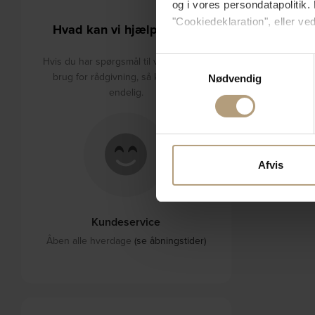
og i vores persondatapolitik. 
"Cookiedeklaration", eller ved
Hvad kan vi hjælpe med?
Hvis du tillader det, vil vi og
Hvis du har spørgsmål til varerne eller
Samtykkevalg
Indsamle præcise oply
brug for rådgivning, så kontakt os
Nødvendig
Identificere din enhed
endelig.
Dine valg anvendes på hele w
Vi bruger cookies til at tilpas
vores trafik. Vi deler også 
Afvis
annonceringspartnere og anal
dem, eller som de har indsaml
Kundeservice
Åben alle hverdage
(se åbningstider)