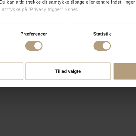
Du kan altid trække dit samtykke tilbage eller ændre indstillinger
 at trykke på "Privacy trigger" ikonet.
så gerne:
sninger om din placering, der kan være nøjagtig inden for få me
Præferencer
Statistik
 baseret på en scanning af dens unikke karakteristika (fingerprin
ebsitet.
se vores indhold og annoncer, til at vise dig funktioner til sociale
oplysninger om din brug af vores hjemmeside med vores partnere i
Tillad valgte
ysepartnere. Vores partnere kan kombinere disse data med andr
et fra din brug af deres tjenester.