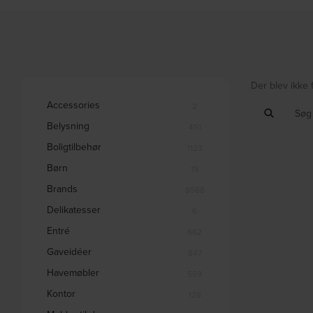
Der blev ikke 
Accessories
2
Belysning
451
Boligtilbehør
1123
Børn
19
Brands
8588
Delikatesser
6
Entré
662
Gaveidéer
847
Havemøbler
559
Kontor
128