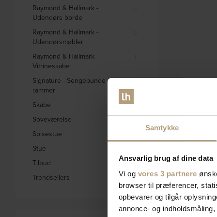
Raymond & Hallmark -
0
Udendørs borde
Raymond & Hallmark -
0
Udendørsmøbler
Raymond & Hallmark -
1
Vitrineskabe
Signature - Sengebunde og
0
rammer
Skabe
332
Soveværelse
578
Samtykke
Spisestue
1656
Stue
2795
Ansvarlig brug af dine data
Tilbud
1846
Vi og
vores 3 partnere
ønske
Trendsellers
572
browser til præferencer, stat
opbevarer og tilgår oplysning
annonce- og indholdsmåling,