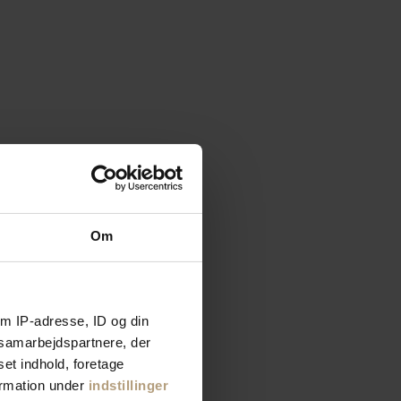
Om
m IP-adresse, ID og din
s samarbejdspartnere, der
set indhold, foretage
ormation under
indstillinger