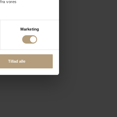
 fra vores
ter
Marketing
ting)
 medier og til at analysere
nden for sociale medier,
Tillad alle
e oplysninger, du har givet