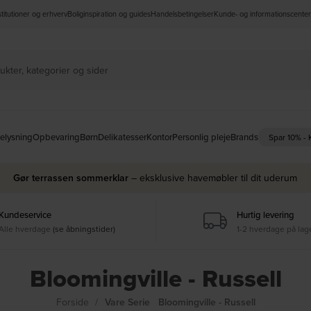
nstitutioner og erhverv
Boliginspiration og guides
Handelsbetingelser
Kunde- og informationscenter
elysning
Opbevaring
Børn
Delikatesser
Kontor
Personlig pleje
Brands
Spar 10% -
Gør terrassen sommerklar
– eksklusive havemøbler til dit uderum
Kundeservice
Hurtig levering
Alle hverdage
(se åbningstider)
1-2 hverdage på lag
Bloomingville - Russell
Forside
Vare Serie
Bloomingville - Russell