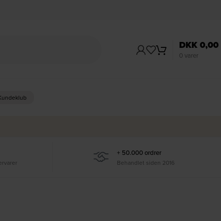
DKK
0,00
0
varer
 Kundeklub
+ 50.000 ordrer
ervarer
Behandlet siden 2016