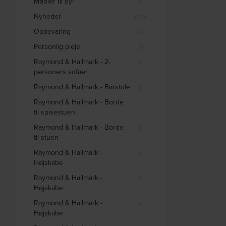
Møbler til dyr
3
Nyheder
1834
Opbevaring
242
Personlig pleje
31
Raymond & Hallmark - 2-
5
personers sofaer
Raymond & Hallmark - Barstole
3
Raymond & Hallmark - Borde
1
til spisestuen
Raymond & Hallmark - Borde
0
til stuen
Raymond & Hallmark -
0
Højskabe
Raymond & Hallmark -
0
Højskabe
Raymond & Hallmark -
0
Højskabe