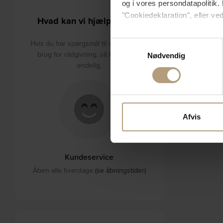
og i vores persondatapolitik. 
"Cookiedeklaration", eller ved
Hvad kan vi hjælpe med?
Hvis du tillader det, vil vi og
Hvis du har spørgsmål til varerne eller
Samtykkevalg
Indsamle præcise oply
brug for rådgivning, så kontakt os
Nødvendig
Identificere din enhed
endelig.
Dine valg anvendes på hele w
Vi bruger cookies til at tilpas
vores trafik. Vi deler også 
Afvis
annonceringspartnere og anal
dem, eller som de har indsaml
Kundeservice
Åben alle hverdage
(se åbningstider)