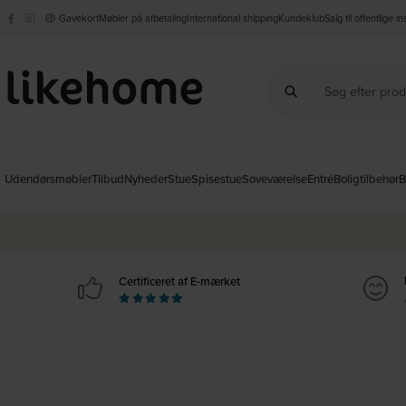
Gavekort
Møbler på afbetaling
International shipping
Kundeklub
Salg til offentlige i
Udendørsmøbler
Tilbud
Nyheder
Stue
Spisestue
Soveværelse
Entré
Boligtilbehør
B
Certificeret af E-mærket