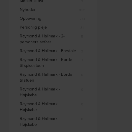
Møbler til dyr
3
Nyheder
1831
Opbevaring
241
Personlig pleje
31
Raymond & Hallmark - 2-
5
personers sofaer
Raymond & Hallmark - Barstole
3
Raymond & Hallmark - Borde
1
til spisestuen
Raymond & Hallmark - Borde
0
til stuen
Raymond & Hallmark -
0
Højskabe
Raymond & Hallmark -
0
Højskabe
Raymond & Hallmark -
0
Højskabe