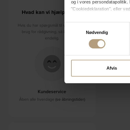
og i vores persondatapolitik. 
"Cookiedeklaration", eller ved
Hvad kan vi hjælpe med?
Hvis du tillader det, vil vi og
Hvis du har spørgsmål til varerne eller
Samtykkevalg
Indsamle præcise oply
brug for rådgivning, så kontakt os
Nødvendig
Identificere din enhed
endelig.
Dine valg anvendes på hele w
Vi bruger cookies til at tilpas
vores trafik. Vi deler også 
Afvis
annonceringspartnere og anal
dem, eller som de har indsaml
Kundeservice
Åben alle hverdage
(se åbningstider)