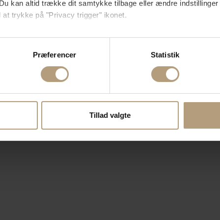
Du kan altid trække dit samtykke tilbage eller ændre indstillinger
 at trykke på "Privacy trigger" ikonet.
så gerne:
sninger om din placering, der kan være nøjagtig inden for få me
Præferencer
Statistik
 baseret på en scanning af dens unikke karakteristika (fingerprin
ebsitet.
se vores indhold og annoncer, til at vise dig funktioner til sociale
oplysninger om din brug af vores hjemmeside med vores partnere i
Tillad valgte
ysepartnere. Vores partnere kan kombinere disse data med andr
et fra din brug af deres tjenester.