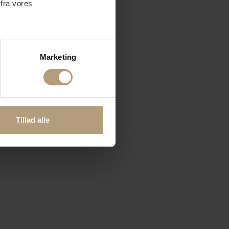
 fra vores
ter
Marketing
ting)
 medier og til at analysere
nden for sociale medier,
Tillad alle
e oplysninger, du har givet