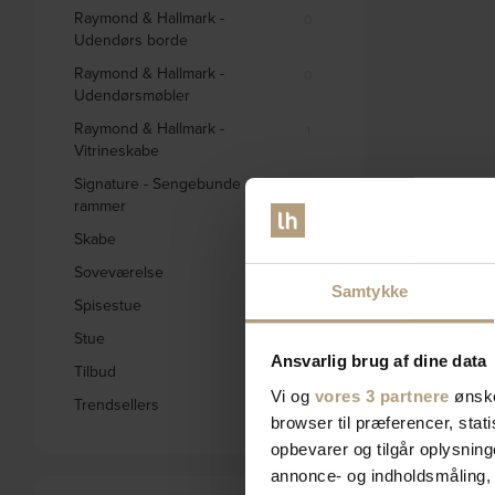
Raymond & Hallmark -
0
Udendørs borde
Raymond & Hallmark -
0
Udendørsmøbler
Raymond & Hallmark -
1
Vitrineskabe
Signature - Sengebunde og
0
rammer
Skabe
332
Soveværelse
578
Samtykke
Spisestue
1656
Stue
2793
Ansvarlig brug af dine data
Tilbud
1842
Vi og
vores 3 partnere
ønske
Trendsellers
571
browser til præferencer, stat
opbevarer og tilgår oplysning
annonce- og indholdsmåling,