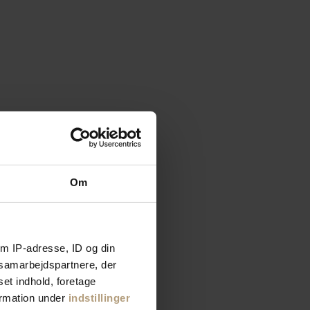
Om
m IP-adresse, ID og din
s samarbejdspartnere, der
set indhold, foretage
ormation under
indstillinger