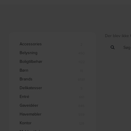
Der blev ikke 
Accessories
2
Belysning
450
Boligtilbehør
1122
Børn
19
Brands
8581
Delikatesser
5
Entré
661
Gaveidéer
846
Havemøbler
559
Kontor
128