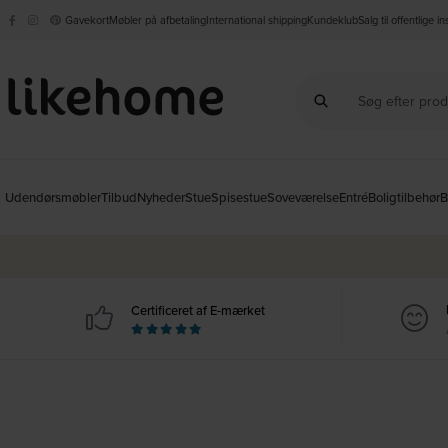
Gavekort
Møbler på afbetaling
International shipping
Kundeklub
Salg til offentlige i
Udendørsmøbler
Tilbud
Nyheder
Stue
Spisestue
Soveværelse
Entré
Boligtilbehør
B
Certificeret af E-mærket