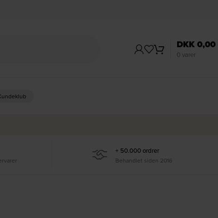
DKK
0,00
0
varer
 Kundeklub
+ 50.000 ordrer
ervarer
Behandlet siden 2016