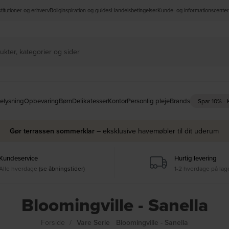
nstitutioner og erhverv
Boliginspiration og guides
Handelsbetingelser
Kunde- og informationscenter
elysning
Opbevaring
Børn
Delikatesser
Kontor
Personlig pleje
Brands
Spar 10% -
Gør terrassen sommerklar
– eksklusive havemøbler til dit uderum
Kundeservice
Hurtig levering
Alle hverdage
(se åbningstider)
1-2 hverdage på lag
Bloomingville - Sanella
Forside
Vare Serie
Bloomingville - Sanella