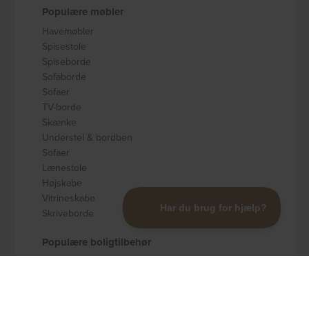
Populære møbler
Havemøbler
Spisestole
Spiseborde
Sofaborde
Sofaer
TV-borde
Skænke
Understel & bordben
Sofaer
Lænestole
Højskabe
Vitrineskabe
Skriveborde
Populære boligtilbehør
Badeværelsestilbehør
Køkkenudstyr
Dekoration og pynt
Gulvtæpper