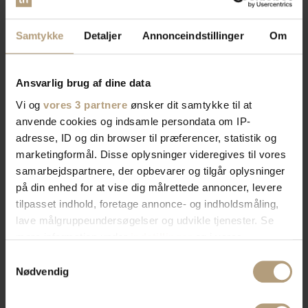
Samtykke
Detaljer
Annonceindstillinger
Om
Ansvarlig brug af dine data
Vi og
vores 3 partnere
ønsker dit samtykke til at
anvende cookies og indsamle persondata om IP-
adresse, ID og din browser til præferencer, statistik og
marketingformål. Disse oplysninger videregives til vores
samarbejdspartnere, der opbevarer og tilgår oplysninger
på din enhed for at vise dig målrettede annoncer, levere
tilpasset indhold, foretage annonce- og indholdsmåling,
lave målgruppeundersøgelser og udvikle tjenester. Se
mere information under
indstillinger
og i vores
persondatapolitik. Du kan altid trække dit samtykke
Samtykkevalg
tilbage eller ændre indstillinger fra vores
Nødvendig
"Cookiedeklaration", eller ved at trykke på "Privacy
trigger" ikonet.