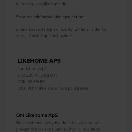
kundeservice@likehome.dk
Se vores telefoniske åbningstider her.
Emails besvares typisk indenfor 24 timer indenfor
vores almindelige åbningstider.
LIKEHOME APS
Lundeborgvej 2
DK-9220 Aalborg Øst
CVR: 38076183
Obs: Vi har ikke showroom på adressen
Om Likehome ApS
Hos Likehome indbydes du ind i et online rum
præget af nordiske nuancer, hvor vi prioriterer