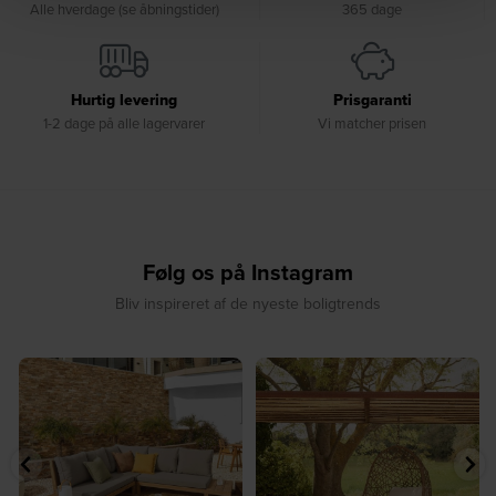
Alle hverdage (se åbningstider)
365 dage
Hurtig levering
Prisgaranti
1-2 dage på alle lagervarer
Vi matcher prisen
Følg os på Instagram
Bliv inspireret af de nyeste boligtrends
⁠
☀️ Sommerens naturlige
☀️ Find dit yndlingssted denne
samlingspunkt⁠
sommer⁠
...
...
7
0
7
0