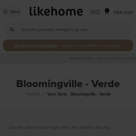
0
Menu
DKK
0,00
Gør terrassen sommerklar
– eksklusive havemøbler til dit uderum
Kundeservice
Kundeservice
Kundeservice
Hurtig levering
Hurtig levering
Hurtig levering
Spar 10%
Spar 10%
Spar 10%
+50.000 ordre
+50.000 ordre
+50.000 ordre
― Tilmeld Likehome's kundeklub
― Tilmeld Likehome's kundeklub
― Tilmeld Likehome's kundeklub
― alle hverdage (se åbningstider)
― alle hverdage (se åbningstider)
― alle hverdage (se åbningstider)
― 1-2 hverdage på lagervarer
― 1-2 hverdage på lagervarer
― 1-2 hverdage på lagervarer
Certificeret af E-mærket
Certificeret af E-mærket
Certificeret af E-mærket
― behandlet siden 2016
― behandlet siden 2016
― behandlet siden 2016
Bloomingville - Verde
Forside
Vare Serie
Bloomingville - Verde
Der blev ikke fundet nogle varer, der matcher dit valg.