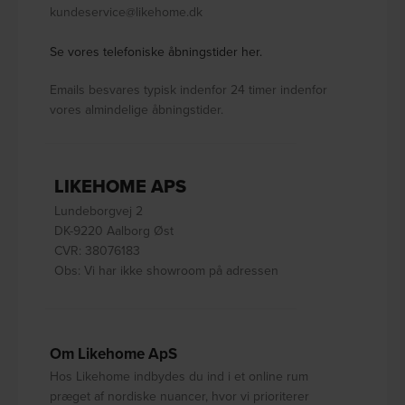
kundeservice@likehome.dk
Se vores telefoniske åbningstider her.
Emails besvares typisk indenfor 24 timer indenfor
vores almindelige åbningstider.
LIKEHOME APS
Lundeborgvej 2
DK-9220 Aalborg Øst
CVR: 38076183
Obs: Vi har ikke showroom på adressen
Om Likehome ApS
Hos Likehome indbydes du ind i et online rum
præget af nordiske nuancer, hvor vi prioriterer