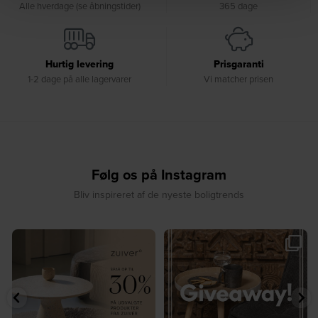
Alle hverdage (se åbningstider)
365 dage
Hurtig levering
Prisgaranti
1-2 dage på alle lagervarer
Vi matcher prisen
Følg os på Instagram
Bliv inspireret af de nyeste boligtrends
✨ Spar op til 30 % på udvalgte
🎉 GIVEAWAY 🎉⁠
produkter fra
...
Vind det stilfulde Sasha
...
4
0
236
256