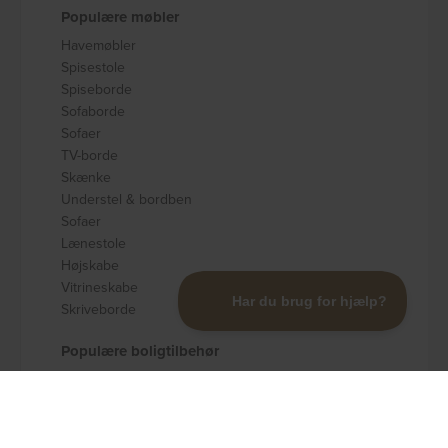
Populære møbler
Havemøbler
Spisestole
Spiseborde
Sofaborde
Sofaer
TV-borde
Skænke
Understel & bordben
Sofaer
Lænestole
Højskabe
Vitrineskabe
Skriveborde
Populære boligtilbehør
Badeværelsestilbehør
Køkkenudstyr
Dekoration og pynt
Gulvtæpper