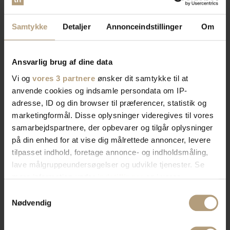
Samtykke
Detaljer
Annonceindstillinger
Om
Ansvarlig brug af dine data
Vi og
vores 3 partnere
ønsker dit samtykke til at
anvende cookies og indsamle persondata om IP-
adresse, ID og din browser til præferencer, statistik og
marketingformål. Disse oplysninger videregives til vores
samarbejdspartnere, der opbevarer og tilgår oplysninger
på din enhed for at vise dig målrettede annoncer, levere
tilpasset indhold, foretage annonce- og indholdsmåling,
lave målgruppeundersøgelser og udvikle tjenester. Se
mere information under
indstillinger
og i vores
persondatapolitik. Du kan altid trække dit samtykke
Samtykkevalg
tilbage eller ændre indstillinger fra vores
Nødvendig
"Cookiedeklaration", eller ved at trykke på "Privacy
trigger" ikonet.