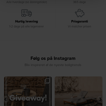
Alle hverdage (se åbningstider)
365 dage
Hurtig levering
Prisgaranti
1-2 dage på alle lagervarer
Vi matcher prisen
Følg os på Instagram
Bliv inspireret af de nyeste boligtrends
🎉 GIVEAWAY 🎉⁠
☀️ Sommerens favorit til terrassen ☀️⁠
...
Vind det stilfulde Sasha
...
8
0
207
217