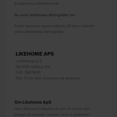
kundeservice@likehome.dk
Se vores telefoniske åbningstider her.
Emails besvares typisk indenfor 24 timer indenfor
vores almindelige åbningstider.
LIKEHOME APS
Lundeborgvej 2
DK-9220 Aalborg Øst
CVR: 38076183
Obs: Vi har ikke showroom på adressen
Om Likehome ApS
Hos Likehome indbydes du ind i et online rum
præget af nordiske nuancer, hvor vi prioriterer