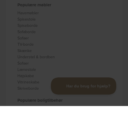
Populære møbler
Havemøbler
Spisestole
Spiseborde
Sofaborde
Sofaer
TV-borde
Skænke
Understel & bordben
Sofaer
Lænestole
Højskabe
Vitrineskabe
Skriveborde
Populære boligtilbehør
Badeværelsestilbehør
Køkkenudstyr
Dekoration og pynt
Gulvtæpper