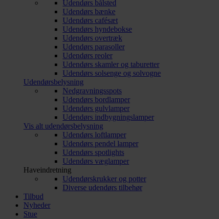
Udendørs bålsted
Udendørs bænke
Udendørs cafésæt
Udendørs hyndebokse
Udendørs overtræk
Udendørs parasoller
Udendørs reoler
Udendørs skamler og taburetter
Udendørs solsenge og solvogne
Udendørsbelysning
Nedgravningsspots
Udendørs bordlamper
Udendørs gulvlamper
Udendørs indbygningslamper
Vis alt udendørsbelysning
Udendørs loftlamper
Udendørs pendel lamper
Udendørs spotlights
Udendørs væglamper
Haveindretning
Udendørskrukker og potter
Diverse udendørs tilbehør
Tilbud
Nyheder
Stue