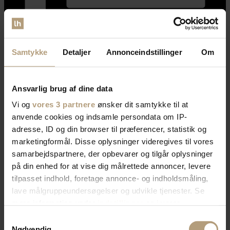
Samtykke
Detaljer
Annonceindstillinger
Om
🎉 GIVEAWAY 🎉⁠
Ansvarlig brug af dine data
Vind det stilfulde Sasha sofabord fra WOOOD 🤍 Et tidløst
Vi og
vores 3 partnere
ønsker dit samtykke til at
sofabord, der passer perfekt ind i den moderne stue.⁠
anvende cookies og indsamle persondata om IP-
adresse, ID og din browser til præferencer, statistik og
Sådan deltager du:⁠
marketingformål. Disse oplysninger videregives til vores
🤍 Følg @likehomedk⁠
samarbejdspartnere, der opbevarer og tilgår oplysninger
🤍 Synes godt om opslaget⁠
på din enhed for at vise dig målrettede annoncer, levere
🤍 Fortæl os, hvem du ville invitere på en kop kaffe ved dit nye
sofabord.⁠
tilpasset indhold, foretage annonce- og indholdsmåling,
lave målgruppeundersøgelser og udvikle tjenester. Se
🍀 Vi finder én heldig vinder den 23. august.⁠
mere information under
indstillinger
og i vores
Hvis du ikke er den heldige vinder, kan du stadig gøre en god
persondatapolitik. Du kan altid trække dit samtykke
Samtykkevalg
handel. 🤍 Bliv gratis medlem af Likehomes kundeklub og få 10 %
tilbage eller ændre indstillinger fra vores
Nødvendig