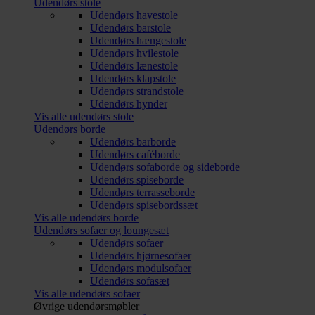
Udendørs stole
Udendørs havestole
Udendørs barstole
Udendørs hængestole
Udendørs hvilestole
Udendørs lænestole
Udendørs klapstole
Udendørs strandstole
Udendørs hynder
Vis alle udendørs stole
Udendørs borde
Udendørs barborde
Udendørs caféborde
Udendørs sofaborde og sideborde
Udendørs spiseborde
Udendørs terrasseborde
Udendørs spisebordssæt
Vis alle udendørs borde
Udendørs sofaer og loungesæt
Udendørs sofaer
Udendørs hjørnesofaer
Udendørs modulsofaer
Udendørs sofasæt
Vis alle udendørs sofaer
Øvrige udendørsmøbler