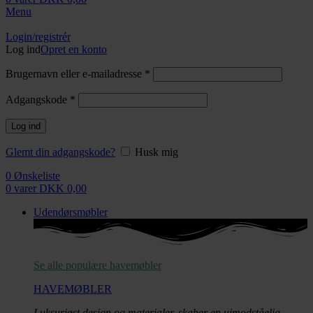
Menu
Login/registrér
Log ind
Opret en konto
Brugernavn eller e-mailadresse
*
Adgangskode
*
Log ind
Glemt din adgangskode?
Husk mig
0
Ønskeliste
0
varer
DKK
0,00
Udendørsmøbler
Se alle populære havemøbler
HAVEMØBLER
Luksuriøst design og materialer, skaber
en uimodståelig