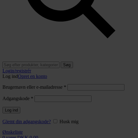
Søg
Login/registrér
Log ind
Opret en konto
Brugernavn eller e-mailadresse
*
Adgangskode
*
Log ind
Glemt din adgangskode?
Husk mig
Ønskeliste
0
varer
DKK
0,00