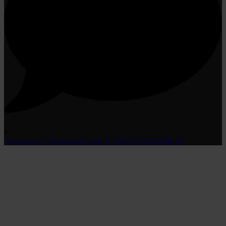
0
Open post by likehomedk with ID 18153729205468100