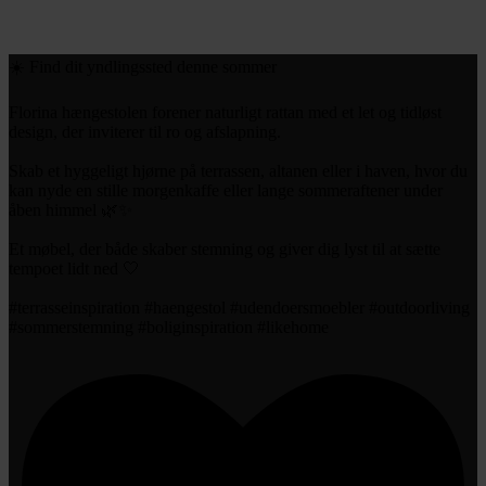
☀️ Find dit yndlingssted denne sommer⁠
Florina hængestolen forener naturligt rattan med et let og tidløst
design, der inviterer til ro og afslapning.⁠
Skab et hyggeligt hjørne på terrassen, altanen eller i haven, hvor du
kan nyde en stille morgenkaffe eller lange sommeraftener under
åben himmel 🌿✨⁠
Et møbel, der både skaber stemning og giver dig lyst til at sætte
tempoet lidt ned 🤍⁠
#terrasseinspiration #haengestol #udendoersmoebler #outdoorliving
#sommerstemning #boliginspiration #likehome