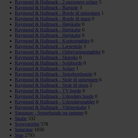
Raymond & Hallmark - 2-personers sofaer
5
Raymond & Hallmark - Barstole
3
Raymond & Hallmark - Borde til spisestuen
1
Raymond & Hallmark - Borde til stuen
0
Raymond & Hallmark - Højskabe
0
Raymond & Hallmark - Højskabe
0
Raymond & Hallmark - Højskabe
0
Raymond & Hallmark - Kontormøbler
0
Raymond & Hallmark - Lænestole
3
Raymond & Hallmark - Opbevaringsmøbler
0
Raymond & Hallmark - Skænke
0
Raymond & Hallmark - Sofaborde
0
Raymond & Hallmark - Sofaer
1
Raymond & Hallmark - Spisebordsstole
9
Raymond & Hallmark - Stole til spisestuen
6
Raymond & Hallmark - Stole til stuen
2
Raymond & Hallmark - TV-borde
0
Raymond & Hallmark - Udendørs borde
0
Raymond & Hallmark - Udendørsmøbler
0
Raymond & Hallmark - Vitrineskabe
1
Signature - Sengebunde og rammer
0
Skabe
332
Soveværelse
578
Spisestue
1656
Stue
2793