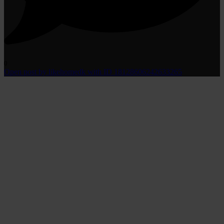
0
Open post by likehomedk with ID 18128606242633265