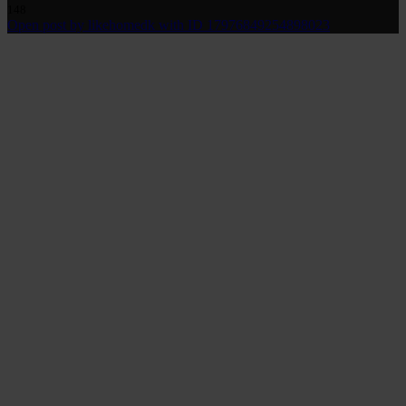
148
Open post by likehomedk with ID 17976849254898023