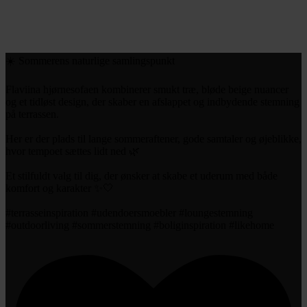
☀️ Sommerens naturlige samlingspunkt⁠
Flaviina hjørnesofaen kombinerer smukt træ, bløde beige nuancer
og et tidløst design, der skaber en afslappet og indbydende stemning
på terrassen.⁠
Her er der plads til lange sommeraftener, gode samtaler og øjeblikke,
hvor tempoet sættes lidt ned 🌿⁠
Et stilfuldt valg til dig, der ønsker at skabe et uderum med både
komfort og karakter ✨🤍⁠
#terrasseinspiration #udendoersmoebler #loungestemning
#outdoorliving #sommerstemning #boliginspiration #likehome