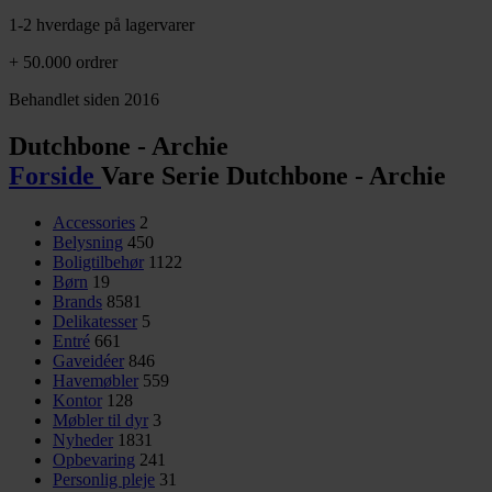
1-2 hverdage på lagervarer
+ 50.000 ordrer
Behandlet siden 2016
Dutchbone - Archie
Forside
Vare Serie
Dutchbone - Archie
Accessories
2
Belysning
450
Boligtilbehør
1122
Børn
19
Brands
8581
Delikatesser
5
Entré
661
Gaveidéer
846
Havemøbler
559
Kontor
128
Møbler til dyr
3
Nyheder
1831
Opbevaring
241
Personlig pleje
31