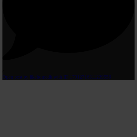
0
Open post by likehomedk with ID 17912716311239556