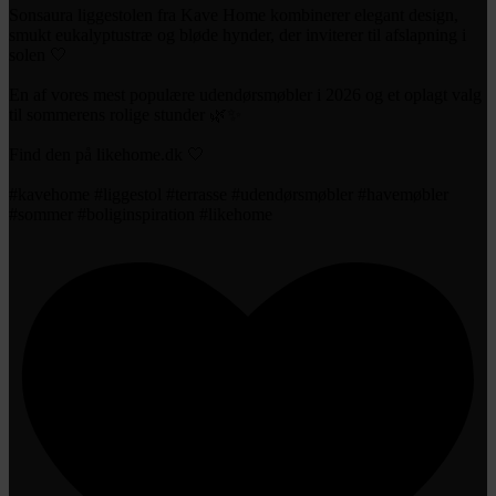
Sonsaura liggestolen fra Kave Home kombinerer elegant design,
smukt eukalyptustræ og bløde hynder, der inviterer til afslapning i
solen 🤍⁠
En af vores mest populære udendørsmøbler i 2026 og et oplagt valg
til sommerens rolige stunder 🌿✨⁠
Find den på likehome.dk 🤍⁠
#kavehome #liggestol #terrasse #udendørsmøbler #havemøbler
#sommer #boliginspiration #likehome