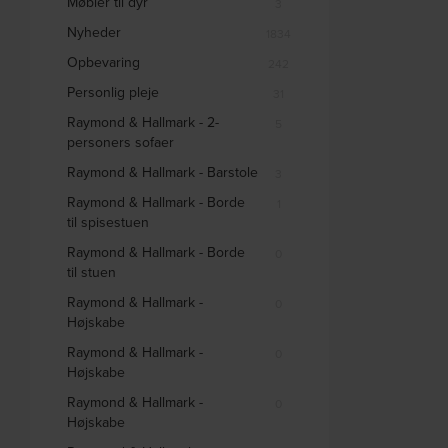
Møbler til dyr
3
Nyheder
1834
Opbevaring
242
Personlig pleje
31
Raymond & Hallmark - 2-
5
personers sofaer
Raymond & Hallmark - Barstole
3
Raymond & Hallmark - Borde
1
til spisestuen
Raymond & Hallmark - Borde
0
til stuen
Raymond & Hallmark -
0
Højskabe
Raymond & Hallmark -
0
Højskabe
Raymond & Hallmark -
0
Højskabe