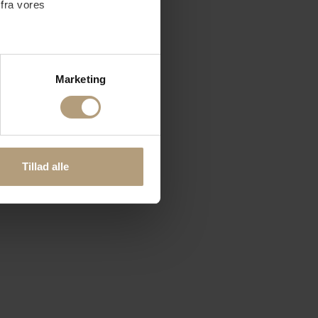
 fra vores
ter
Marketing
ting)
 medier og til at analysere
nden for sociale medier,
Tillad alle
e oplysninger, du har givet