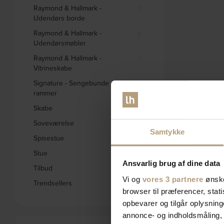
Raymond & Hallmark -
0
Udendørs borde
Raymond & Hallmark -
0
Udendørsmøbler
Raymond & Hallmark -
1
Vitrineskabe
Signature - Sengebunde og
0
rammer
Skabe
332
Soveværelse
578
Samtykke
Spisestue
1656
Stue
2795
Ansvarlig brug af dine data
Tilbud
1846
Vi og
vores 3 partnere
ønske
Trendsellers
572
browser til præferencer, stat
opbevarer og tilgår oplysning
annonce- og indholdsmåling,