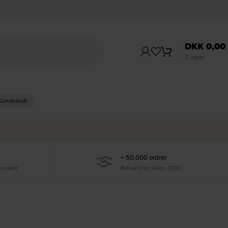
DKK
0,00
0
varer
 Kundeklub
+ 50.000 ordrer
ervarer
Behandlet siden 2016