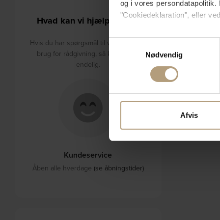
og i vores persondatapolitik. 
"Cookiedeklaration", eller ved
Hvad kan vi hjælpe med?
Hvis du tillader det, vil vi og
Hvis du har spørgsmål til varerne eller
Samtykkevalg
Indsamle præcise oply
brug for rådgivning, så kontakt os
Nødvendig
Identificere din enhed
endelig.
Dine valg anvendes på hele w
Vi bruger cookies til at tilpas
vores trafik. Vi deler også 
Afvis
annonceringspartnere og anal
dem, eller som de har indsaml
Kundeservice
Åben alle hverdage
(se åbningstider)