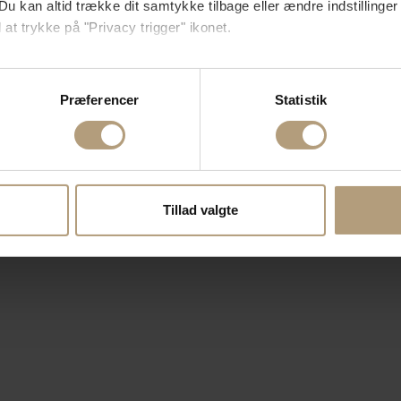
Du kan altid trække dit samtykke tilbage eller ændre indstillinger
 at trykke på "Privacy trigger" ikonet.
så gerne:
sninger om din placering, der kan være nøjagtig inden for få me
Præferencer
Statistik
 baseret på en scanning af dens unikke karakteristika (fingerprin
ebsitet.
se vores indhold og annoncer, til at vise dig funktioner til sociale
oplysninger om din brug af vores hjemmeside med vores partnere i
Tillad valgte
ysepartnere. Vores partnere kan kombinere disse data med andr
et fra din brug af deres tjenester.