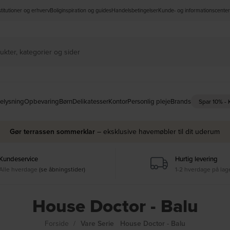
nstitutioner og erhverv
Boliginspiration og guides
Handelsbetingelser
Kunde- og informationscenter
elysning
Opbevaring
Børn
Delikatesser
Kontor
Personlig pleje
Brands
Spar 10% -
Gør terrassen sommerklar
– eksklusive havemøbler til dit uderum
Kundeservice
Hurtig levering
Alle hverdage
(se åbningstider)
1-2 hverdage på lag
House Doctor - Balu
Forside
Vare Serie
House Doctor - Balu