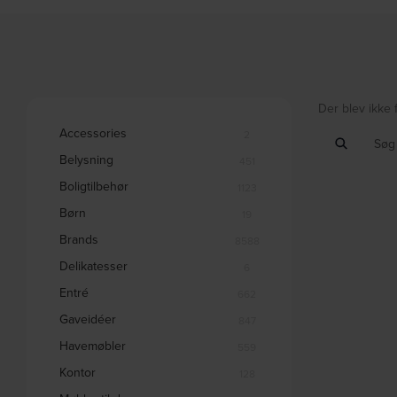
Der blev ikke 
Accessories
2
Belysning
451
Boligtilbehør
1123
Børn
19
Brands
8588
Delikatesser
6
Entré
662
Gaveidéer
847
Havemøbler
559
Kontor
128