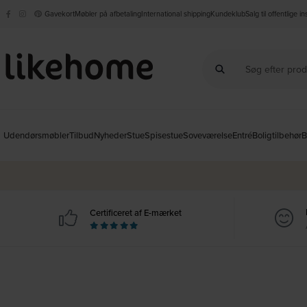
Gavekort
Møbler på afbetaling
International shipping
Kundeklub
Salg til offentlige i
Udendørsmøbler
Tilbud
Nyheder
Stue
Spisestue
Soveværelse
Entré
Boligtilbehør
B
Certificeret af E-mærket