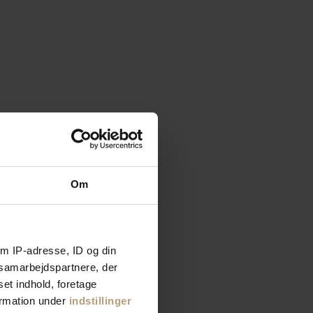
Om
m IP-adresse, ID og din
s samarbejdspartnere, der
set indhold, foretage
ormation under
indstillinger