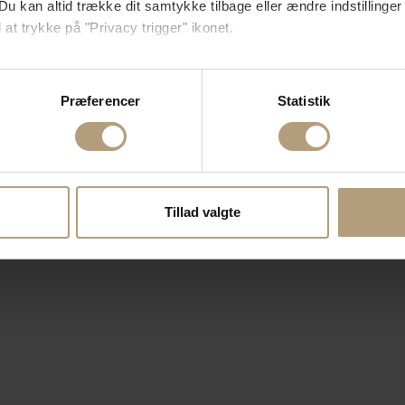
Du kan altid trække dit samtykke tilbage eller ændre indstillinger
 at trykke på "Privacy trigger" ikonet.
så gerne:
sninger om din placering, der kan være nøjagtig inden for få me
Præferencer
Statistik
 baseret på en scanning af dens unikke karakteristika (fingerprin
ebsitet.
se vores indhold og annoncer, til at vise dig funktioner til sociale
oplysninger om din brug af vores hjemmeside med vores partnere i
Tillad valgte
ysepartnere. Vores partnere kan kombinere disse data med andr
et fra din brug af deres tjenester.