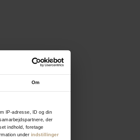
Om
m IP-adresse, ID og din
s samarbejdspartnere, der
set indhold, foretage
ormation under
indstillinger