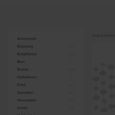
Viser et enkelt r
Accessories
2
Belysning
451
Boligtilbehør
1123
Børn
19
Brands
8588
Delikatesser
6
Entré
662
Gaveidéer
847
Havemøbler
559
Kontor
128