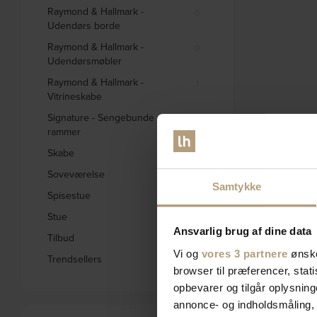
Raymond & Hallmark -
0
Udendørs borde
Raymond & Hallmark -
0
Udendørsmøbler
Raymond & Hallmark -
1
Vitrineskabe
Signature - Sengebunde og
0
rammer
Skabe
332
Soveværelse
578
Samtykke
Spisestue
1656
Stue
2795
Ansvarlig brug af dine data
Tilbud
1846
Vi og
vores 3 partnere
ønske
Trendsellers
572
browser til præferencer, stat
opbevarer og tilgår oplysning
annonce- og indholdsmåling,