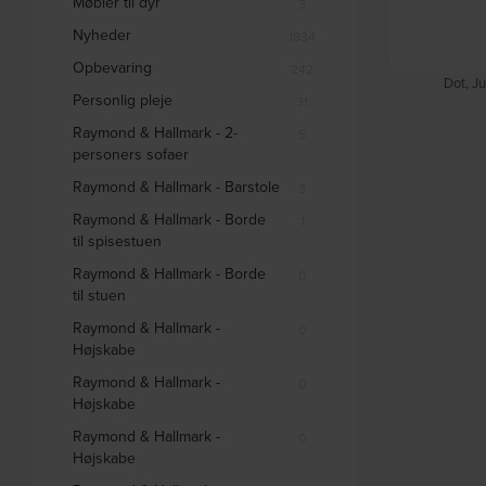
Møbler til dyr
3
Nyheder
1834
Opbevaring
242
Dot, Ju
Personlig pleje
31
Raymond & Hallmark - 2-
5
personers sofaer
Raymond & Hallmark - Barstole
3
Raymond & Hallmark - Borde
1
til spisestuen
Raymond & Hallmark - Borde
0
til stuen
Raymond & Hallmark -
0
Højskabe
Raymond & Hallmark -
0
Højskabe
Raymond & Hallmark -
0
Højskabe