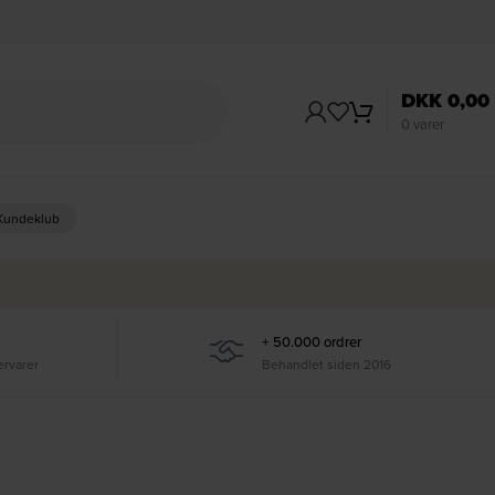
DKK
0,00
0
varer
 Kundeklub
+ 50.000 ordrer
ervarer
Behandlet siden 2016