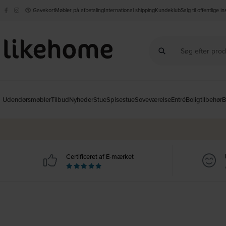
Gavekort
Møbler på afbetaling
International shipping
Kundeklub
Salg til offentlige i
Udendørsmøbler
Tilbud
Nyheder
Stue
Spisestue
Soveværelse
Entré
Boligtilbehør
B
Certificeret af E-mærket