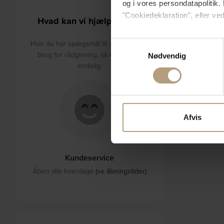
og i vores persondatapolitik. 
"Cookiedeklaration", eller ved
Hvad kan vi hjælpe med?
Hvis du tillader det, vil vi og
Hvis du har spørgsmål til varerne eller
Samtykkevalg
Indsamle præcise oply
brug for rådgivning, så kontakt os
Nødvendig
Identificere din enhed
endelig.
Dine valg anvendes på hele w
Vi bruger cookies til at tilpas
vores trafik. Vi deler også 
Afvis
annonceringspartnere og anal
dem, eller som de har indsaml
Kundeservice
Åben alle hverdage
(se åbningstider)