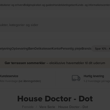
nstitutioner og erhverv
Boliginspiration og guides
Handelsbetingelser
Kunde- og informationscenter
elysning
Opbevaring
Børn
Delikatesser
Kontor
Personlig pleje
Brands
Spar 10% -
Gør terrassen sommerklar
– eksklusive havemøbler til dit uderum
Kundeservice
Hurtig levering
Alle hverdage
(se åbningstider)
1-2 hverdage på lag
House Doctor - Dot
Forside
Vare Serie
House Doctor - Dot