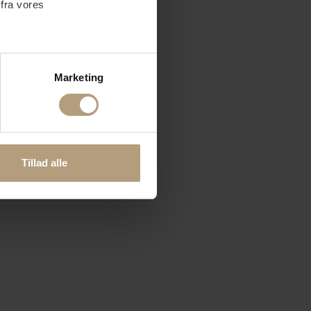
 fra vores
ter
Marketing
ting)
 medier og til at analysere
nden for sociale medier,
Tillad alle
e oplysninger, du har givet