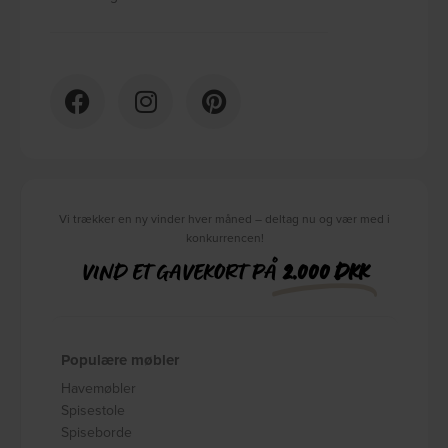
Vi trækker en ny vinder hver måned – deltag nu og vær med i
konkurrencen!
VIND ET GAVEKORT PÅ
2.000 DKK
Populære møbler
Havemøbler
Spisestole
Spiseborde