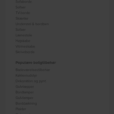
Sofaborde
Sofaer
TV-borde
Skænke
Understel & bordben
Sofaer
Lænestole
Højskabe
Vitrineskabe
Skriveborde
Populære boligtilbehør
Badeværelsestilbehør
Køkkenudstyr
Dekoration og pynt
Gulvtæpper
Bordlamper
Gulvlamper
Borddækning
Plaider