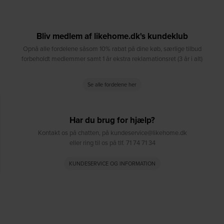
Bliv medlem af likehome.dk's kundeklub
Opnå alle fordelene såsom 10% rabat på dine køb, særlige tilbud
forbeholdt medlemmer samt 1 år ekstra reklamationsret (3 år i alt)
Se alle fordelene her
Har du brug for hjælp?
Kontakt os på chatten, på kundeservice@likehome.dk
eller ring til os på tlf. 71 74 71 34
KUNDESERVICE OG INFORMATION