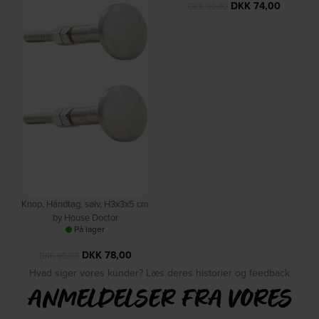
DKK
74,00
DKK
90,00
DKK
65,00
DKK
80,00
Knop, Håndtag, sølv, H3x3x5 cm
by House Doctor
På lager
DKK
78,00
DKK
90,00
Hvad siger vores kunder? Læs deres historier og feedback
ANMELDELSER FRA VORES