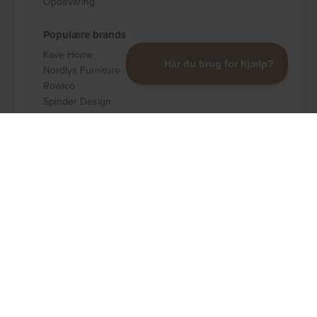
Opbevaring
Populære brands
Kave Home
Nordlys Furniture
Rowico
Spinder Design
Signature
Nordique Design
Zuiver
Dutch Bone
byNORD
House Doctor
Ideal Lux
House of Sander
Nicolas Vahé
Nielsen Design
Oscarssons Móbel
Quilts of Denmark
Broste Copenhagen