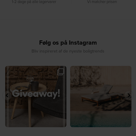
1-2 dage på alle lagervarer
Vi matcher prisen
Følg os på Instagram
Bliv inspireret af de nyeste boligtrends
🎉 GIVEAWAY 🎉⁠
☀️ Sommerens favorit til terrassen ☀️⁠
...
Vind det stilfulde Sasha
...
8
0
220
237