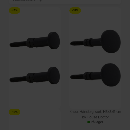
-19%
-18%
Knop, Håndtag, sort,
Knop, Håndtag, sort, H3x3x5 cm
-13%
H1,5x1,5x4,5 cm by House
by House Doctor
På lager
Doctor
På lager