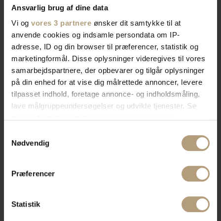
Ansvarlig brug af dine data
Vi og
vores 3 partnere
ønsker dit samtykke til at
anvende cookies og indsamle persondata om IP-
adresse, ID og din browser til præferencer, statistik og
marketingformål. Disse oplysninger videregives til vores
samarbejdspartnere, der opbevarer og tilgår oplysninger
på din enhed for at vise dig målrettede annoncer, levere
tilpasset indhold, foretage annonce- og indholdsmåling,
lave målgruppeundersøgelser og udvikle tjenester. Se
mere information under
indstillinger
og i vores
persondatapolitik. Du kan altid trække dit samtykke
Samtykkevalg
tilbage eller ændre indstillinger fra vores
Nødvendig
"Cookiedeklaration", eller ved at trykke på "Privacy
trigger" ikonet.
Præferencer
Hvis du tillader det, vil vi også gerne:
Indsamle præcise oplysninger om din placering,
Statistik
der kan være nøjagtig inden for få meter