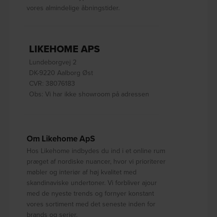
vores almindelige åbningstider.
LIKEHOME APS
Lundeborgvej 2
DK-9220 Aalborg Øst
CVR: 38076183
Obs: Vi har ikke showroom på adressen
Om Likehome ApS
Hos Likehome indbydes du ind i et online rum
præget af nordiske nuancer, hvor vi prioriterer
møbler og interiør af høj kvalitet med
skandinaviske undertoner. Vi forbliver ajour
med de nyeste trends og fornyer konstant
vores sortiment med det seneste inden for
brands og serier.