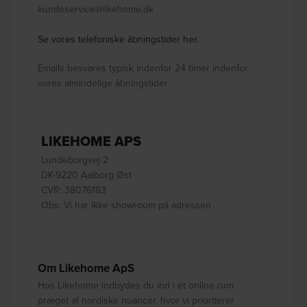
kundeservice@likehome.dk
Se vores telefoniske åbningstider her.
Emails besvares typisk indenfor 24 timer indenfor
vores almindelige åbningstider.
LIKEHOME APS
Lundeborgvej 2
DK-9220 Aalborg Øst
CVR: 38076183
Obs: Vi har ikke showroom på adressen
Om Likehome ApS
Hos Likehome indbydes du ind i et online rum
præget af nordiske nuancer, hvor vi prioriterer