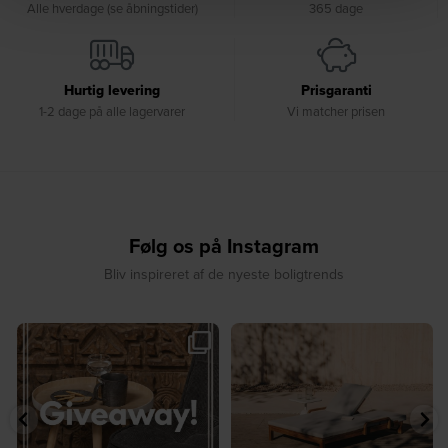
Alle hverdage (se åbningstider)
365 dage
Hurtig levering
Prisgaranti
1-2 dage på alle lagervarer
Vi matcher prisen
Følg os på Instagram
Bliv inspireret af de nyeste boligtrends
🎉 GIVEAWAY 🎉⁠
☀️ Sommerens favorit til terrassen ☀️⁠
...
Vind det stilfulde Sasha
...
8
0
220
237