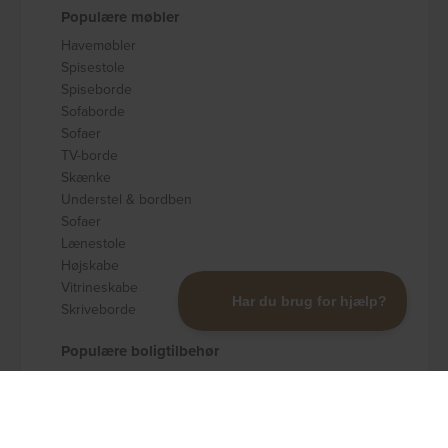
Populære møbler
Havemøbler
Spisestole
Spiseborde
Sofaborde
Sofaer
TV-borde
Skænke
Understel & bordben
Sofaer
Lænestole
Højskabe
Vitrineskabe
Skriveborde
Populære boligtilbehør
Badeværelsestilbehør
Køkkenudstyr
Dekoration og pynt
Gulvtæpper