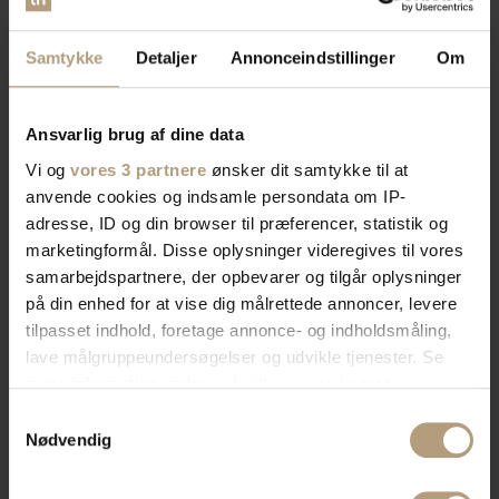
Samtykke
Detaljer
Annonceindstillinger
Om
Ansvarlig brug af dine data
Vi og
vores 3 partnere
ønsker dit samtykke til at
anvende cookies og indsamle persondata om IP-
adresse, ID og din browser til præferencer, statistik og
marketingformål. Disse oplysninger videregives til vores
samarbejdspartnere, der opbevarer og tilgår oplysninger
på din enhed for at vise dig målrettede annoncer, levere
tilpasset indhold, foretage annonce- og indholdsmåling,
lave målgruppeundersøgelser og udvikle tjenester. Se
mere information under
indstillinger
og i vores
persondatapolitik. Du kan altid trække dit samtykke
Samtykkevalg
tilbage eller ændre indstillinger fra vores
Nødvendig
"Cookiedeklaration", eller ved at trykke på "Privacy
trigger" ikonet.