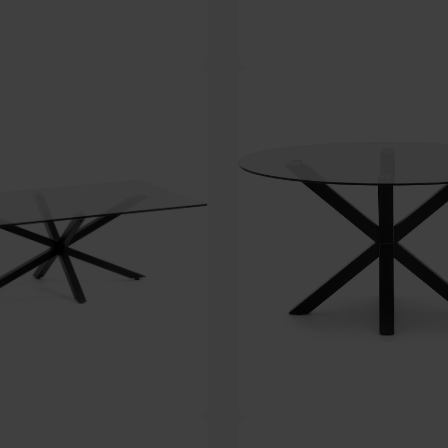
isebord, hvid/sort, H74,5x120 cm by
Argo, Rundt spisebord, klar/natur, 
Kave Home
Kave Home
På lager
På lager
DKK
3.319,00
DKK
3.239,00
d, firkantet med glas bordeplade by
Argo, Rundt spisebord, klar/sort, H7
Kave Home
Home