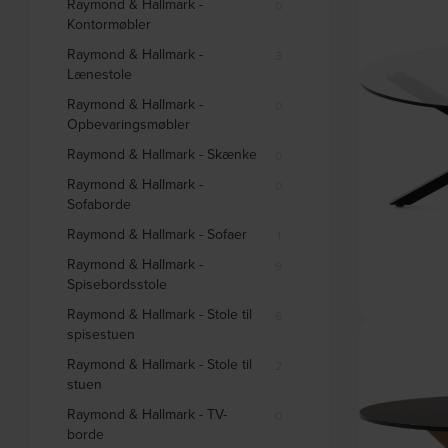
Raymond & Hallmark -
0
Kontormøbler
Raymond & Hallmark -
3
Lænestole
Raymond & Hallmark -
0
Opbevaringsmøbler
Raymond & Hallmark - Skænke
0
Raymond & Hallmark -
0
Sofaborde
Raymond & Hallmark - Sofaer
1
Raymond & Hallmark -
9
Spisebordsstole
Raymond & Hallmark - Stole til
6
Argo, Rundt sof
spisestuen
Raymond & Hallmark - Stole til
2
stuen
Raymond & Hallmark - TV-
0
borde