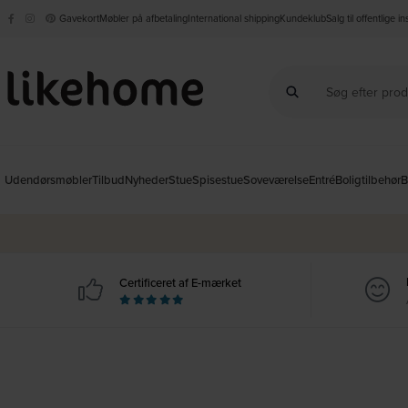
Gavekort
Møbler på afbetaling
International shipping
Kundeklub
Salg til offentlige i
Udendørsmøbler
Tilbud
Nyheder
Stue
Spisestue
Soveværelse
Entré
Boligtilbehør
B
Certificeret af E-mærket