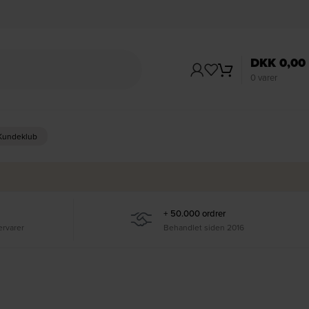
DKK
0,00
0
varer
 Kundeklub
+ 50.000 ordrer
ervarer
Behandlet siden 2016