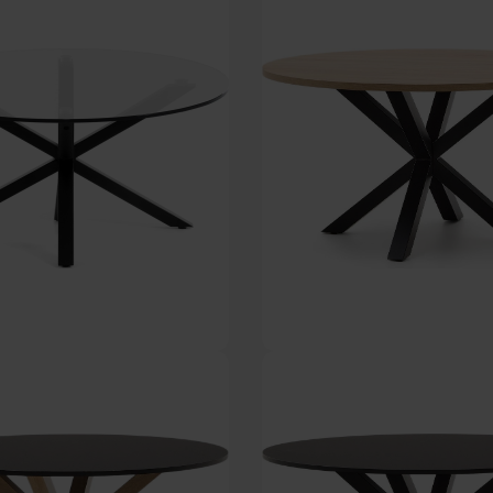
På lager
På lager
DKK
2.219,00
DKK
2.819,00
abord, klar/sort, H40x82 cm, glas by
Argo, Rundt spisebord, natur/sort, 
Kave Home
Kave Home
På lager
På lager
DKK
1.599,00
DKK
3.079,00