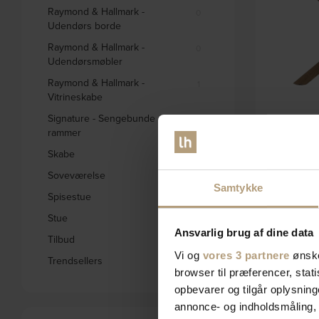
Raymond & Hallmark -
0
Udendørs borde
Raymond & Hallmark -
0
Udendørsmøbler
Raymond & Hallmark -
1
Vitrineskabe
Signature - Sengebunde og
0
rammer
Skabe
332
Argo, Rundt sp
Soveværelse
578
Samtykke
Spisestue
1657
Stue
2798
Ansvarlig brug af dine data
Tilbud
1841
Vi og
vores 3 partnere
ønske
Trendsellers
572
browser til præferencer, stat
opbevarer og tilgår oplysning
annonce- og indholdsmåling,