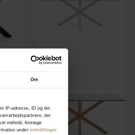
120 cm by Kave
Argo, Spisebord, klar/hvid, H75x200x100 cm, glas by
Kave Home
Om
På lager
DKK
3.839,00
m IP-adresse, ID og din
s samarbejdspartnere, der
set indhold, foretage
ormation under
indstillinger