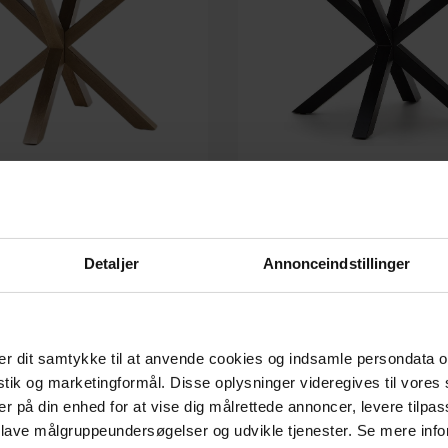
isebord, sort/natur, H74,5x120 cm by
Argo, Rundt spisebord, sort, H74,5x
Kave Home
Home
Detaljer
Annonceindstillinger
På lager
På lager
DKK
4.149,00
DKK
3.759,00
r dit samtykke til at anvende cookies og indsamle persondata o
istik og marketingformål. Disse oplysninger videregives til vore
er på din enhed for at vise dig målrettede annoncer, levere tilpas
 lave målgruppeundersøgelser og udvikle tjenester. Se mere inf