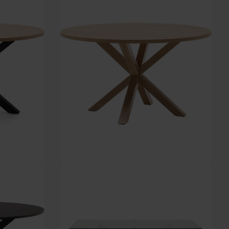
Forventet levering: 07-09-2026
DKK
3.479,00
H74,5x120 cm by
Argo, Rundt spisebord, natur, H74,5x120 cm by Kave
Home
På lager
DKK
3.479,00