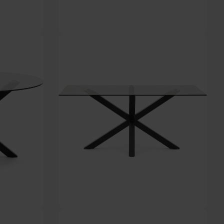
H76x119 cm by
Argo, Spisebord, klar/natur, H75x180x100 cm, glas by
Kave Home
På lager
DKK
4.399,00
6x119 cm by Kave
Argo, Spisebord, klar/sort, H75x160x90 cm, glas by
Kave Home