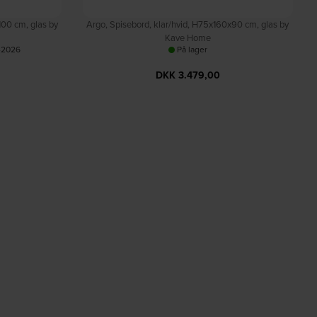
100 cm, glas by
Argo, Spisebord, klar/hvid, H75x160x90 cm, glas by
Kave Home
-2026
På lager
DKK
3.479,00