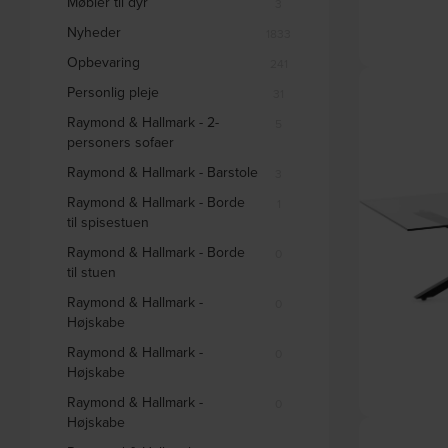
Møbler til dyr
3
Nyheder
1833
Opbevaring
241
Argo, Rundt sp
Personlig pleje
31
Raymond & Hallmark - 2-
5
personers sofaer
Raymond & Hallmark - Barstole
3
Raymond & Hallmark - Borde
1
til spisestuen
Raymond & Hallmark - Borde
0
til stuen
Raymond & Hallmark -
0
Højskabe
Raymond & Hallmark -
0
Højskabe
Raymond & Hallmark -
0
Højskabe
Argo, Kaffebor