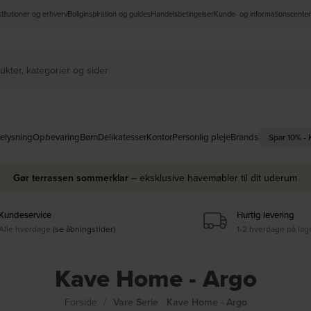
nstitutioner og erhverv
Boliginspiration og guides
Handelsbetingelser
Kunde- og informationscenter
elysning
Opbevaring
Børn
Delikatesser
Kontor
Personlig pleje
Brands
Spar 10% -
Gør terrassen sommerklar
– eksklusive havemøbler til dit uderum
Kundeservice
Hurtig levering
Alle hverdage
(se åbningstider)
1-2 hverdage på lag
Kave Home - Argo
Forside
Vare Serie
Kave Home - Argo