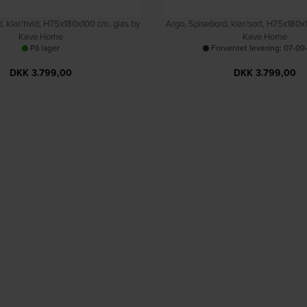
, klar/hvid, H75x180x100 cm, glas by
Argo, Spisebord, klar/sort, H75x180x
Kave Home
Kave Home
På lager
Forventet levering: 07-09
DKK
3.799,00
DKK
3.799,00