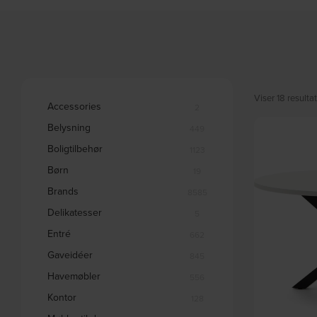
Viser 18 resultat
Accessories
2
Belysning
449
Boligtilbehør
1123
Børn
19
Brands
8585
Delikatesser
5
Entré
662
Gaveidéer
845
Havemøbler
556
Kontor
128