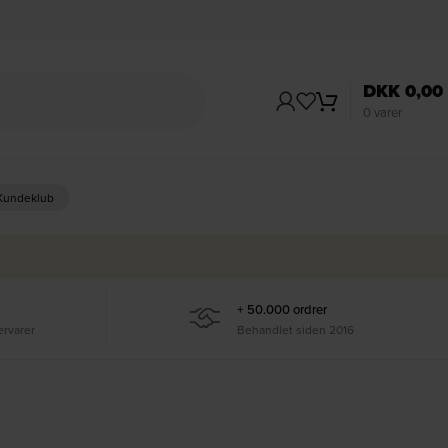
DKK
0,00
0
varer
 Kundeklub
+ 50.000 ordrer
ervarer
Behandlet siden 2016