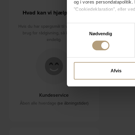
og i vores persondatapolitik. 
"Cookiedeklaration", eller ved
Hvad kan vi hjælpe med?
Hvis du tillader det, vil vi og
Hvis du har spørgsmål til varerne eller
Samtykkevalg
Indsamle præcise oply
brug for rådgivning, så kontakt os
Nødvendig
Identificere din enhed
endelig.
Dine valg anvendes på hele w
Vi bruger cookies til at tilpas
vores trafik. Vi deler også 
Afvis
annonceringspartnere og anal
dem, eller som de har indsaml
Kundeservice
Åben alle hverdage
(se åbningstider)