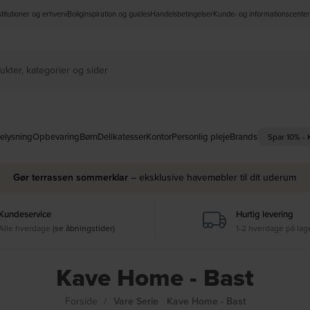
nstitutioner og erhverv
Boliginspiration og guides
Handelsbetingelser
Kunde- og informationscenter
elysning
Opbevaring
Børn
Delikatesser
Kontor
Personlig pleje
Brands
Spar 10% -
Gør terrassen sommerklar
– eksklusive havemøbler til dit uderum
Kundeservice
Hurtig levering
Alle hverdage
(se åbningstider)
1-2 hverdage på lag
Kave Home - Bast
Forside
Vare Serie
Kave Home - Bast