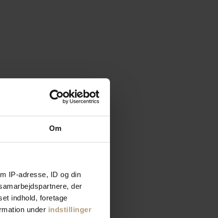
Om
m IP-adresse, ID og din
s samarbejdspartnere, der
set indhold, foretage
ormation under
indstillinger