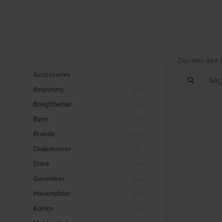
Der blev ikke 
Accessories
2
Belysning
450
Boligtilbehør
1122
Børn
19
Brands
8581
Delikatesser
5
Entré
661
Gaveidéer
846
Havemøbler
559
Kontor
128