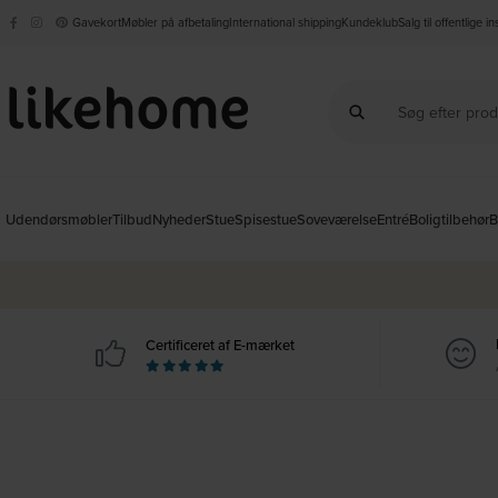
Gavekort
Møbler på afbetaling
International shipping
Kundeklub
Salg til offentlige i
Udendørsmøbler
Tilbud
Nyheder
Stue
Spisestue
Soveværelse
Entré
Boligtilbehør
B
Certificeret af E-mærket