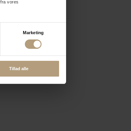
 fra vores
ter
Marketing
ting)
 medier og til at analysere
nden for sociale medier,
Tillad alle
e oplysninger, du har givet