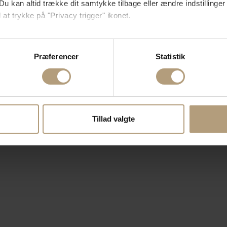
Du kan altid trække dit samtykke tilbage eller ændre indstillinger
 at trykke på "Privacy trigger" ikonet.
så gerne:
sninger om din placering, der kan være nøjagtig inden for få me
Præferencer
Statistik
 baseret på en scanning af dens unikke karakteristika (fingerprin
ebsitet.
se vores indhold og annoncer, til at vise dig funktioner til sociale
oplysninger om din brug af vores hjemmeside med vores partnere i
Tillad valgte
ysepartnere. Vores partnere kan kombinere disse data med andr
et fra din brug af deres tjenester.