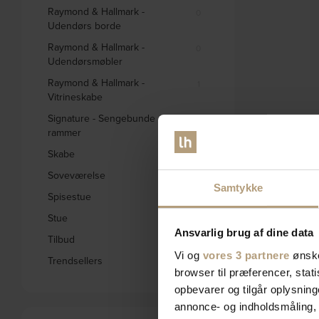
Raymond & Hallmark -
0
Udendørs borde
Raymond & Hallmark -
0
Udendørsmøbler
Raymond & Hallmark -
1
Vitrineskabe
Signature - Sengebunde og
0
rammer
Skabe
332
Soveværelse
578
Samtykke
Spisestue
1656
Stue
2793
Ansvarlig brug af dine data
Tilbud
1842
Vi og
vores 3 partnere
ønske
Trendsellers
571
browser til præferencer, stat
opbevarer og tilgår oplysning
annonce- og indholdsmåling,