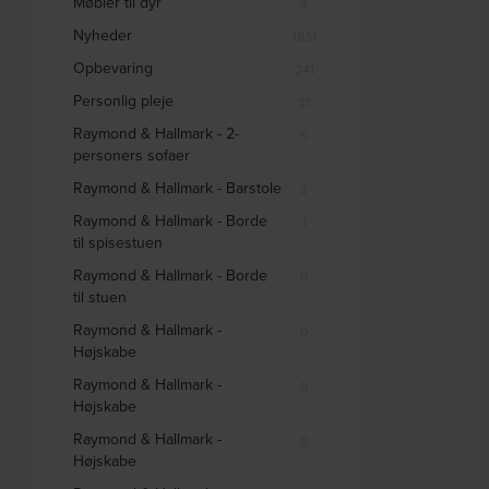
Møbler til dyr
3
Nyheder
1831
Opbevaring
241
Personlig pleje
31
Raymond & Hallmark - 2-
5
personers sofaer
Raymond & Hallmark - Barstole
3
Raymond & Hallmark - Borde
1
til spisestuen
Raymond & Hallmark - Borde
0
til stuen
Raymond & Hallmark -
0
Højskabe
Raymond & Hallmark -
0
Højskabe
Raymond & Hallmark -
0
Højskabe