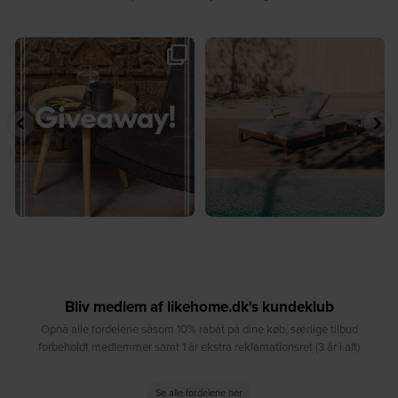
🎉 GIVEAWAY 🎉⁠
☀️ Sommerens favorit til terrassen ☀️⁠
...
Vind det stilfulde Sasha
...
8
0
207
217
Bliv medlem af likehome.dk's kundeklub
Opnå alle fordelene såsom 10% rabat på dine køb, særlige tilbud
forbeholdt medlemmer samt 1 år ekstra reklamationsret (3 år i alt)
Se alle fordelene her