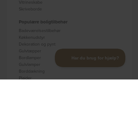
Vitrineskabe
Skriveborde
Populære boligtilbehør
Badeværelsestilbehør
Køkkenudstyr
Dekoration og pynt
Gulvtæpper
Bordlamper
Gulvlamper
Borddækning
Plaider
Opbevaring
Populære brands
Kave Home
Nordlys Furniture
Rowico
Spinder Design
Signature