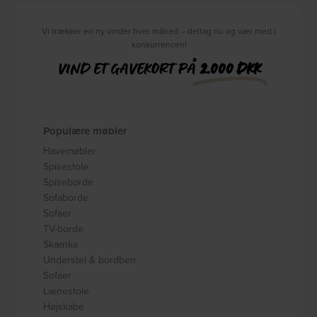
Vi trækker en ny vinder hver måned – deltag nu og vær med i
konkurrencen!
VIND ET GAVEKORT PÅ
2.000 DKK
Populære møbler
Havemøbler
Spisestole
Spiseborde
Sofaborde
Sofaer
TV-borde
Skænke
Understel & bordben
Sofaer
Lænestole
Højskabe