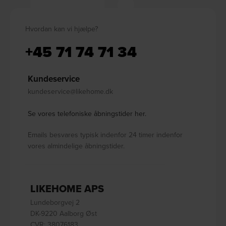
Hvordan kan vi hjælpe?
+45 71 74 71 34
Kundeservice
kundeservice@likehome.dk
Se vores telefoniske åbningstider her.
Emails besvares typisk indenfor 24 timer indenfor
vores almindelige åbningstider.
LIKEHOME APS
Lundeborgvej 2
DK-9220 Aalborg Øst
CVR: 38076183