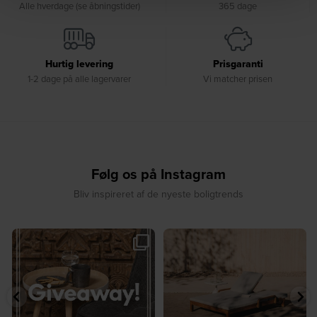
Alle hverdage (se åbningstider)
365 dage
Hurtig levering
Prisgaranti
1-2 dage på alle lagervarer
Vi matcher prisen
Følg os på Instagram
Bliv inspireret af de nyeste boligtrends
🎉 GIVEAWAY 🎉⁠
☀️ Sommerens favorit til terrassen ☀️⁠
...
Vind det stilfulde Sasha
...
8
0
220
237