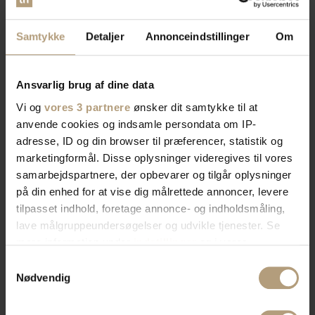
Samtykke
Detaljer
Annonceindstillinger
Om
Ansvarlig brug af dine data
Vi og
vores 3 partnere
ønsker dit samtykke til at
anvende cookies og indsamle persondata om IP-
adresse, ID og din browser til præferencer, statistik og
marketingformål. Disse oplysninger videregives til vores
samarbejdspartnere, der opbevarer og tilgår oplysninger
på din enhed for at vise dig målrettede annoncer, levere
tilpasset indhold, foretage annonce- og indholdsmåling,
lave målgruppeundersøgelser og udvikle tjenester. Se
mere information under
indstillinger
og i vores
persondatapolitik. Du kan altid trække dit samtykke
Samtykkevalg
tilbage eller ændre indstillinger fra vores
Nødvendig
"Cookiedeklaration", eller ved at trykke på "Privacy
trigger" ikonet.