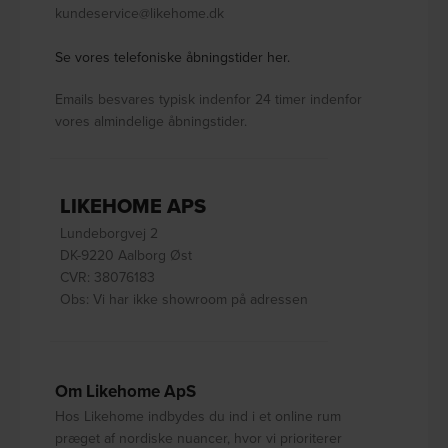
kundeservice@likehome.dk
Se vores telefoniske åbningstider her.
Emails besvares typisk indenfor 24 timer indenfor
vores almindelige åbningstider.
LIKEHOME APS
Lundeborgvej 2
DK-9220 Aalborg Øst
CVR: 38076183
Obs: Vi har ikke showroom på adressen
Om Likehome ApS
Hos Likehome indbydes du ind i et online rum
præget af nordiske nuancer, hvor vi prioriterer