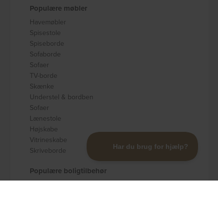
Populære møbler
Havemøbler
Spisestole
Spiseborde
Sofaborde
Sofaer
TV-borde
Skænke
Understel & bordben
Sofaer
Lænestole
Højskabe
Vitrineskabe
Skriveborde
Populære boligtilbehør
Badeværelsestilbehør
Køkkenudstyr
Dekoration og pynt
Gulvtæpper